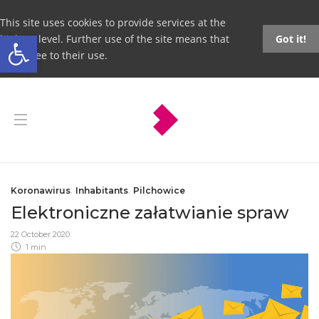
This site uses cookies to provide services at the
Open toolbar
highest level. Further use of the site means that
Got it!
you agree to their use.
Koronawirus
,
Inhabitants
,
Pilchowice
Elektroniczne załatwianie spraw
22 October 2020
1 min