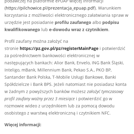
podawczej na platformie ePUAP więcej informacji
(
https://pilchowice.pl/prezentacja_epuap.pdf
). Warunkiem
korzystania z możliwości elektronicznego załatwiania spraw w
urzędzie jest posiadanie
profilu zaufanego
albo
podpisu
kwalifikowanego
lub
e-dowodu wraz z czytnikiem
.
Profil zaufany można założyć na
stronie
https://pz.gov.pl/pz/registerMainPage
i potwierdzić
za pośrednictwem bankowości elektronicznej w
następujących bankach: Alior Bank, Envelo, ING Bank Śląski,
Inteligo, mBank, Millennium Bank, Pekao S.A., PKO BP,
Santander Bank Polska, T-Mobile Usługi Bankowe, Banki
Spółdzielcze i Bank BPS. Jeżeli natomiast nie posiadasz konta
w żadnym z powyższych banków możesz
założyć tymczasowy
profil zaufany ważny przez 3 miesiące
i potwierdzić go w
rozmowie wideo z urzędnikiem lub za pomocą dowodu
osobistego z warstwą elektroniczną i czytnikiem NFC.
Więcej informacji: