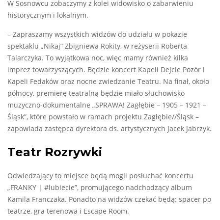
W Sosnowcu zobaczymy z kolei widowisko o zabarwieniu
historycznym i lokalnym.
– Zapraszamy wszystkich widzów do udziału w pokazie
spektaklu „Nikaj” Zbigniewa Rokity, w reżyserii Roberta
Talarczyka. To wyjątkowa noc, więc mamy również kilka
imprez towarzyszących. Będzie koncert Kapeli Dejcie Pozór i
Kapeli Fedaków oraz nocne zwiedzanie Teatru. Na finał, około
północy, premierę teatralną będzie miało słuchowisko
muzyczno-dokumentalne „SPRAWA! Zagłębie – 1905 – 1921 –
Śląsk”, które powstało w ramach projektu Zagłębie//Śląsk –
zapowiada zastępca dyrektora ds. artystycznych Jacek Jabrzyk.
Teatr Rozrywki
Odwiedzający to miejsce będą mogli posłuchać koncertu
„FRANKY | #lubiecie”, promującego nadchodzący album
Kamila Franczaka. Ponadto na widzów czekać będą: spacer po
teatrze, gra terenowa i Escape Room.