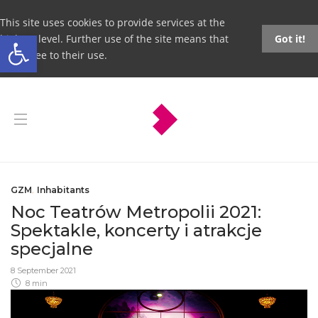
This site uses cookies to provide services at the
Open toolbar
highest level. Further use of the site means that
Got it!
you agree to their use.
GZM
,
Inhabitants
Noc Teatrów Metropolii 2021:
Spektakle, koncerty i atrakcje
specjalne
8 September 2021
8 min