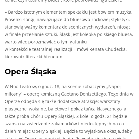
konie, czyli teatralny blues”, które poprowadzi Iga Eckert.
– Bardzo istotnym elementem spektaklu jest bowiem muzyka.
Piosenki-songi, nawiązujące do bluesowo-rockowej stylistyki,
stanowią ważny komentarz do scenicznych wydarzeń, niosąc
w finale przesłanie sztuki. Śląsk jest kolebką polskiego bluesa,
warto więc porozmawiać o tym gatunku
w kontekście teatralnej realizacji – mówi Renata Chudecka,
kierownik literacki Ateneum.
Opera Śląska
W Noc Teatrów, o godz. 18, na scenie zobaczymy „Napój
miłosny” – operę komiczną Gaetano Donizettiego. Tego dnia w
Operze odbędą się także dodatkowe atrakcje: warsztaty
plastyczne, wokalne, baletowe i pokaz tańca klasycznego, a
także próba Chóru Opery Śląskiej. Z kolei o godz. 21 będzie
szansa na zwiedzenie zakamarków i niedostępnych na co
dzień miejsc Opery Śląskiej. Będzie to wyjątkowa okazja, żeby
zobaczyć Operę w innej odsłonie. Przygotujcie się na wiele