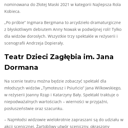
nominowana do Złotej Maski 2021 w kategorii Najlepsza Rola
Kobieca.
„Po próbie” Ingmara Bergmana to arcydzieło dramaturgiczne
z błyskotliwym debiutem Anny Nowak w podwójnej roli! Tylko
dla widzów dorosłych. Wszystkie trzy spektakle w reżyserii i
scenografii Andrzeja Dopierały.
Teatr Dzieci Zagłębia im. Jana
Dormana
Na scenie teatru można będzie zobaczyć spektakl dla
młodszych widzów „Tymoteusz i Psiuńcio” Jana Wilkowskiego,
w reżyserii Joanny Rząp i Katarzyny Bały. Spektakl traktuje o
niepodważalnych wartościach – wierności w przyjaźni,
posłuszeństwie oraz szacunku.
– Najmłodsi widzowie wielokrotnie zapraszani są do udziału w
akcji scenicznej. Żartobliwy utwór sceniczny, okraszony