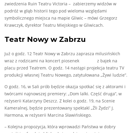
zwiedzenia Ruin Teatru Victoria – zabierzemy widzów w
podróż w głąb historii tego pod wieloma względami
symbolicznego miejsca na mapie Gliwic – mówi Grzegorz
Krawczyk, dyrektor Teatru Miejskiego w Gliwicach.
Teatr Nowy w Zabrzu
Już o godz. 12 Teatr Nowy w Zabrzu zaprasza milusińskich
wraz z rodzicami na koncert piosenek z bajek na
placu przed Teatrem. O godz. 14 nastąpi projekcja teatru TV
produkcji własnej Teatru Nowego, zatytułowana „Żywi ludzie”.
O godz. 16, w Sali prób będzie okazja spotkać się z aktorami i
twórcami najnowszej premiery: „Dom lalki. Część druga”, w
reżyserii Katarzyny Deszcz. Z kolei o godz. 19, na Scenie
Kameralnej, będzie prezentowany spektakl „Źli Żydzi” J.
Harmona, w reżyserii Marcina Sławińskiego.
– Kolejna propozycja, która wprowadzi Państwa w dobry