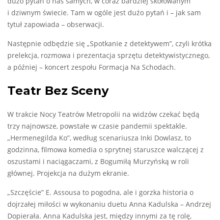
dużo pytań o nas samych, w coraz bardziej skołowanym
i dziwnym świecie. Tam w ogóle jest dużo pytań i – jak sam
tytuł zapowiada – obserwacji.
Następnie odbędzie się „Spotkanie z detektywem”, czyli krótka
prelekcja, rozmowa i prezentacja sprzętu detektywistycznego,
a później – koncert zespołu Formacja Na Schodach.
Teatr Bez Sceny
W trakcie Nocy Teatrów Metropolii na widzów czekać będą
trzy najnowsze, powstałe w czasie pandemii spektakle.
„Hermenegilda Ko”, według scenariusza Inki Dowlasz, to
godzinna, filmowa komedia o sprytnej staruszce walczącej z
oszustami i naciągaczami, z Bogumiłą Murzyńską w roli
głównej. Projekcja na dużym ekranie.
„Szczęście” E. Assousa to pogodna, ale i gorzka historia o
dojrzałej miłości w wykonaniu duetu Anna Kadulska – Andrzej
Dopierała. Anna Kadulska jest, między innymi za tę rolę,