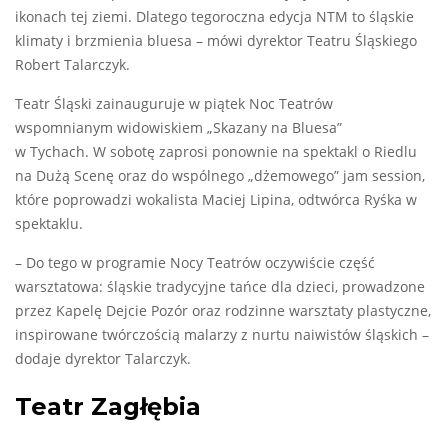
ikonach tej ziemi. Dlatego tegoroczna edycja NTM to śląskie
klimaty i brzmienia bluesa – mówi dyrektor Teatru Śląskiego
Robert Talarczyk.
Teatr Śląski zainauguruje w piątek Noc Teatrów
wspomnianym widowiskiem „Skazany na Bluesa”
w Tychach. W sobotę zaprosi ponownie na spektakl o Riedlu
na Dużą Scenę oraz do wspólnego „dżemowego” jam session,
które poprowadzi wokalista Maciej Lipina, odtwórca Ryśka w
spektaklu.
– Do tego w programie Nocy Teatrów oczywiście część
warsztatowa: śląskie tradycyjne tańce dla dzieci, prowadzone
przez Kapelę Dejcie Pozór oraz rodzinne warsztaty plastyczne,
inspirowane twórczością malarzy z nurtu naiwistów śląskich –
dodaje dyrektor Talarczyk.
Teatr Zagłębia