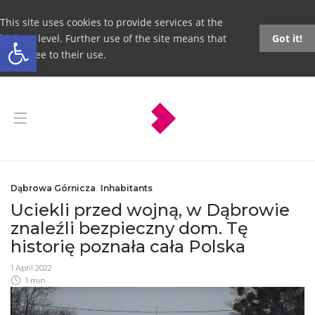
This site uses cookies to provide services at the
Open toolbar
highest level. Further use of the site means that
Got it!
you agree to their use.
Dąbrowa Górnicza
,
Inhabitants
Uciekli przed wojną, w Dąbrowie
znaleźli bezpieczny dom. Tę
historię poznała cała Polska
1 April 2022
1 min