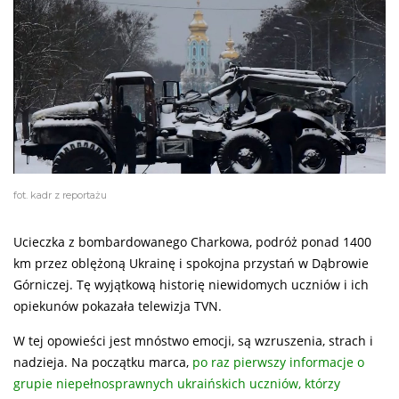
fot. kadr z reportażu
Ucieczka z bombardowanego Charkowa, podróż ponad 1400
km przez oblężoną Ukrainę i spokojna przystań w Dąbrowie
Górniczej. Tę wyjątkową historię niewidomych uczniów i ich
opiekunów pokazała telewizja TVN.
W tej opowieści jest mnóstwo emocji, są wzruszenia, strach i
nadzieja. Na początku marca,
po raz pierwszy informacje o
grupie niepełnosprawnych ukraińskich uczniów, którzy