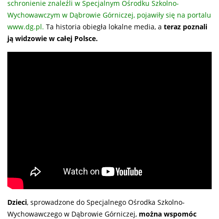
schronienie znaleźli w Specjalnym Ośrodku Szkolno-
Wychowawczym w Dąbrowie Górniczej, pojawiły się na portalu
www.dg.pl.
Ta historia obiegła lokalne media, a
teraz poznali
ją widzowie w całej Polsce.
Dzieci
, sprowadzone do Specjalnego Ośrodka Szkolno-
Wychowawczego w Dąbrowie Górniczej,
można wspomóc