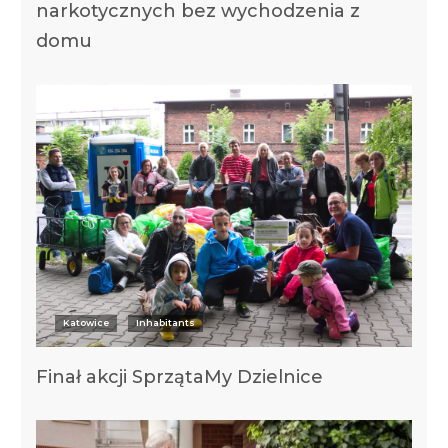
narkotycznych bez wychodzenia z
domu
Katowice
Inhabitants
Finał akcji SprzątaMy Dzielnice