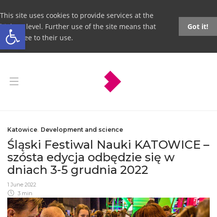
This site uses cookies to provide services at the
Open toolbar
highest level. Further use of the site means that
Got it!
you agree to their use.
Katowice
,
Development and science
Śląski Festiwal Nauki KATOWICE –
szósta edycja odbędzie się w
dniach 3-5 grudnia 2022
1 June 2022
3 min