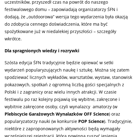
uczestników, przyszedł czas na powrót do naszego
festiwalowego domu – zapowiadają organizatorzy ŚFN i
dodają, że „outdoorowa” wersja tego wydarzenia była okazją
do zdobycia cennego doświadczenia, które ma być
spożytkowane już w niedalekiej przyszłości – szczegóły
wkrótce.
Dla spragnionych wiedzy i rozrywki
Szósta edycja ŚFN tradycyjnie będzie opiewać w setki
wydarzeń popularyzujących naukę i sztukę. Można się zatem
spodziewać licznych wykładów, warsztatów, wystaw, stanowisk
pokazowych, spotkań z ogromną liczbą gości specjalnych z
Polski i z zagranicy oraz wielu innych atrakcji. W czasie
festiwalu po raz kolejny pojawią się wybitne, zakręcone i
wybitnie zakręcone osoby, czyli wynalazcy amatorzy (w
Plebiscycie Garażowych Wynalazków OFF Science
) oraz
popularyzatorzy nauki (w konkursie
POP Science
). Tradycyjnie,
niektóre z zaproponowanych aktywności będą wymagały
wcześniejszej rejestracji, która powinna ruszyć jesienią.