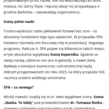
proponowanym przez naukę. Nie ma właściwszego ku temu
miejsca, niż Górny Śląsk, i lepszej okazji niż przypadająca 4
grudnia Barbórka – zapowiadają organizatorzy.
Sceny pełne nauki
Trudno wyobrazić sobie jakikolwiek festiwal bez scen – to
absolutny fundament tego typu wydarzeń. W przypadku ŚFN
Katowice stanowią one kluczową rolę w prezentacji bogatego
programu. Podczas 6. ŚFN pojawi się kilkanaście takich miejsc,
w tym absolutnie wyjątkową
Scenę Kopernika
. Zgodnie ze
swoją nazwą, zabierze nas ona w gwiazdy, a nawet dalej.
Wykłady o tematyce kosmicznej i astronomicznej będą
dobrym przygotowaniem do roku 2023, na który przypada 550.
rocznica urodzin wielkiego astronoma
ŚFN – co nowego?
Wśród nowości znajdą się m.in. dwie wyjątkowe sceny:
Scena
„Nauka. To lubię”
pod przewodnictwem
dr. Tomasza Rożka
–
znanego i lubianego popularyzatora nauki, dziennikarza