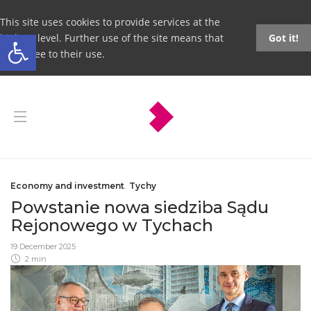
This site uses cookies to provide services at the
Open toolbar
highest level. Further use of the site means that
Got it!
you agree to their use.
Economy and investment
,
Tychy
Powstanie nowa siedziba Sądu
Rejonowego w Tychach
19 December 2025
2 min