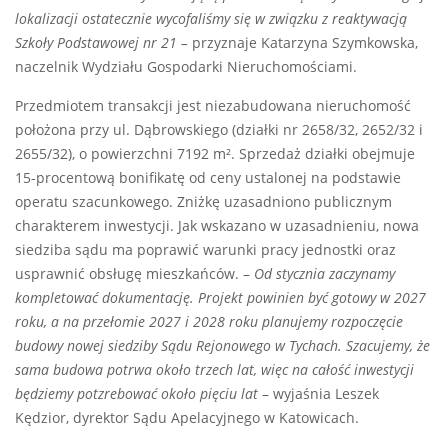
lokalizacji ostatecznie wycofaliśmy się w związku z reaktywacją
Szkoły Podstawowej nr 21 –
przyznaje Katarzyna Szymkowska,
naczelnik Wydziału Gospodarki Nieruchomościami.
Przedmiotem transakcji jest niezabudowana nieruchomość
położona przy ul. Dąbrowskiego (działki nr 2658/32, 2652/32 i
2655/32), o powierzchni 7192 m². Sprzedaż działki obejmuje
15-procentową bonifikatę od ceny ustalonej na podstawie
operatu szacunkowego. Zniżkę uzasadniono publicznym
charakterem inwestycji. Jak wskazano w uzasadnieniu, nowa
siedziba sądu ma poprawić warunki pracy jednostki oraz
usprawnić obsługę mieszkańców. –
Od stycznia zaczynamy
kompletować dokumentację. Projekt powinien być gotowy w 2027
roku, a na przełomie 2027 i 2028 roku planujemy rozpoczęcie
budowy nowej siedziby Sądu Rejonowego w Tychach. Szacujemy, że
sama budowa potrwa około trzech lat, więc na całość inwestycji
będziemy potzrebować około pięciu lat
– wyjaśnia Leszek
Kędzior, dyrektor Sądu Apelacyjnego w Katowicach.