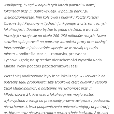
współpracy, by sąd w najbliższych latach powstał w nowej
lokalizacji przy ul. Dąbrowskiego, w pobliżu parkingu
wielopoziomowego, linii kolejowej i budynku Poczty Polskiej.
Obecnie Sąd Rejonowy w Tychach funkcjonuje w czterech różnych
lokalizacjach. Docelowo będzie to jedna siedziba, a wartość
inwestycji szacuje się na około 200–250 milionów złotych. Nowa
siedziba sądu pozwoli na poprawę warunków pracy oraz obsługi
interesantów, a jednocześnie wpisuje się w rozwój tej części
miasta
– podkreśla Maciej Gramatyka, prezydent
Tychów. Zgodę na sprzedaż nieruchomości wyraziła Rada
Miasta Tychy podczas październikowej sesji.
Wcześniej analizowane były inne lokalizacje. –
Pierwotnie na
potrzeby sądu proponowaliśmy środkową część budynku Zespołu
Szkół Municypalnych, a następnie nieruchomość przy ul.
Młodzieżowej 21. Pierwsza z lokalizacji nie mogła zostać
wykorzystana z uwagi na przeszkody prawne związane z podziałem
nieruchomości, brak podpiwniczenia uniemożliwiający organizację
archiwum oraz niewystarczającą powierzchnię budynku. Z drugiej