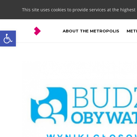
This site uses cookies to provide services at the highest
Open toolbar
ABOUT THE METROPOLIS
METR