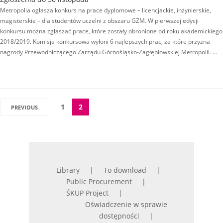
Metropolia ogłasza konkurs na prace dyplomowe – licencjackie, inżynierskie,
magisterskie – dla studentów uczelni z obszaru GZM. W pierwszej edycji
konkursu można zgłaszać prace, które zostały obronione od roku akademickiego
2018/2019. Komisja konkursowa wyłoni 6 najlepszych prac, za które przyzna
nagrody Przewodniczącego Zarządu Górnośląsko-Zagłębiowskiej Metropolii. …
1
2
PREVIOUS
Library
To download
Public Procurement
ŚKUP Project
Oświadczenie w sprawie
dostępności