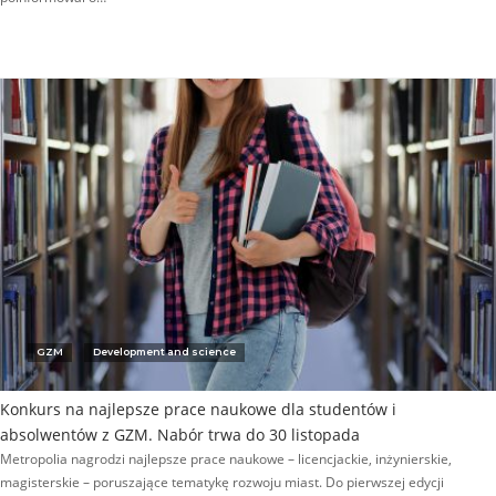
GZM
Development and science
Konkurs na najlepsze prace naukowe dla studentów i
absolwentów z GZM. Nabór trwa do 30 listopada
Metropolia nagrodzi najlepsze prace naukowe – licencjackie, inżynierskie,
magisterskie – poruszające tematykę rozwoju miast. Do pierwszej edycji