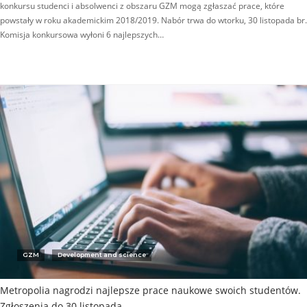
konkursu studenci i absolwenci z obszaru GZM mogą zgłaszać prace, które
powstały w roku akademickim 2018/2019. Nabór trwa do wtorku, 30 listopada br.
Komisja konkursowa wyłoni 6 najlepszych…
GZM
Development and science
Metropolia nagrodzi najlepsze prace naukowe swoich studentów.
Zgłoszenia do 30 listopada