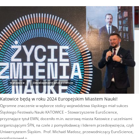
Katowice
Development and science
Katowice będą w roku 2024 Europejskim Miastem Nauki!
Ogromne znaczenie w wyborze stolicy województwa śląskiego miał sukces
Śląskiego Festiwalu Nauki KATOWICE – Stowarzyszenie EuroScience,
przyznające tytuł EMN, doceniło m.in. wzorową miasta Katowice z uczelniami
organizującymi ŚFN, na czele z pomysłodawcą i liderem przedsięwzięcia, czyli
Uniwersytetem Śląskim. Prof. Michaël Matlosz, przewodniczący EuroScience,
poinformował o…