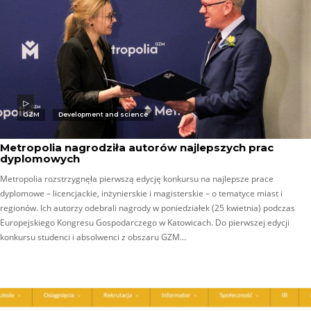
GZM
Development and science
Metropolia nagrodziła autorów najlepszych prac
dyplomowych
Metropolia rozstrzygnęła pierwszą edycję konkursu na najlepsze prace
dyplomowe – licencjackie, inżynierskie i magisterskie – o tematyce miast i
regionów. Ich autorzy odebrali nagrody w poniedziałek (25 kwietnia) podczas
Europejskiego Kongresu Gospodarczego w Katowicach. Do pierwszej edycji
konkursu studenci i absolwenci z obszaru GZM…