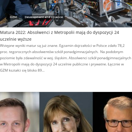
GZM
Development and science
Matura 2022: Absolwenci z Metropolii mają do dyspozycji 24
uczelnie wyższe
Wstępne wyniki matur są już znane. Egzamin dojrzałości w Polsce zdało 78,2
proc. tegorocznych absolwentów szkół ponadgimnazjalnych. Na podobnym
poziomie była zdawalność w woj. śląskim. Absolwenci szkół ponadgimnazjalnych
w Metropolii mają do dyspozycji 24 uczelnie publiczne i prywatne. Łącznie w
GZM kształci się blisko 89…