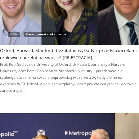
GZM
Development and science
Oxford, Harvard, Stanford: bezpłatne wykłady z przedstawicielami
czołowych uczelni na świecie! [REJESTRACJA]
Prof. Petr Sedlacek z University of Oxford, dr Paula Dobriansky z Harvard
University oraz Peter Robinson ze Stanford University – przedstawiciele
czołowych uczelni na świecie poprowadzą w czerwcu wykłady online na
Akademii WSB. Udział w nich jest bezpłatny i dostępny dla wszystkich, którzy się
zarejestrują!…