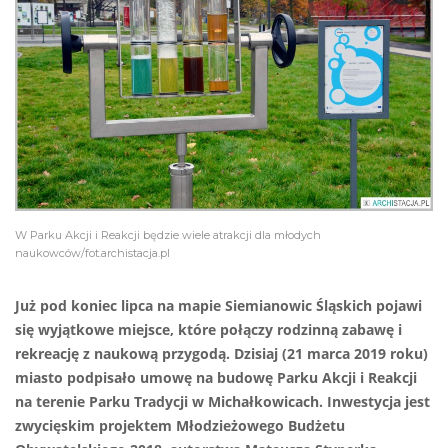
W Parku Akcji i Reakcji będzie wiele atrakcji dla młodych
naukowców/fot.archistacja.pl
Już pod koniec lipca na mapie Siemianowic Śląskich pojawi
się wyjątkowe miejsce, które połączy rodzinną zabawę i
rekreację z naukową przygodą. Dzisiaj (21 marca 2019 roku)
miasto podpisało umowę na budowę Parku Akcji i Reakcji
na terenie Parku Tradycji w Michałkowicach. Inwestycja jest
zwycięskim projektem Młodzieżowego Budżetu