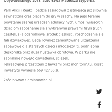
Obywatelskiego 2018, autorstwa Mateusza Styperka.
Park Akcji i Reakcji będzie sąsiadował z istniejącą już siłownią
zewnętrzną oraz placem do gry w szachy. Na jego terenie
powstanie szereg urządzeń edukacyjnych, umożliwiających
dzieciom zapoznanie się z wybranymi prawami fizyki (ruch
cząstek, siła odśrodkowa, środek ciężkości, rozchodzenie się
fali dźwiękowej). Będą również zamontowane urządzenia
zabawowe dla starszych dzieci i młodzieży, tj. podniebna
deskorolka oraz duża huśtawka obrotowa. W parku nie
zabraknie nowego oświetlenia, ścieżek,
rekreacyjnej przestrzeni z ławkami oraz monitoringu. Koszt
inwestycji wyniesie 669 427,50 zł.
Źródło:www.siemianowice.pl