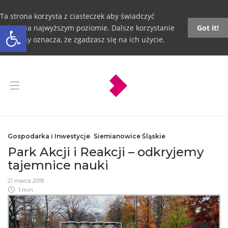
Ta strona korzysta z ciasteczek aby świadczyć
Otwórz pasek narzędzi
usługi na najwyższym poziomie. Dalsze korzystanie
Got it!
ze strony oznacza, że zgadzasz się na ich użycie.
Gospodarka i Inwestycje
,
Siemianowice Śląskie
Park Akcji i Reakcji – odkryjemy
tajemnice nauki
21 marca 2019
1 min