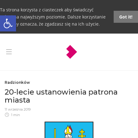
Ta strona korzysta z ciasteczek aby świadczyć
Otwórz pasek narzędzi
usługi na najwyższym poziomie. Dalsze korzystanie
Got it!
ze strony oznacza, że zgadzasz się na ich użycie.
Radzionków
20-lecie ustanowienia patrona
miasta
11 września 2019
1 min