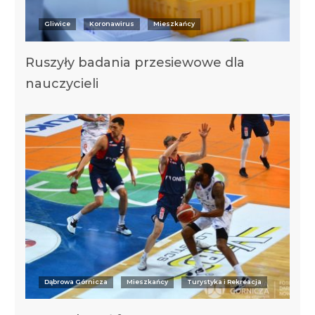
Gliwice
Koronawirus
Mieszkańcy
Ruszyły badania przesiewowe dla
nauczycieli
Dąbrowa Górnicza
Mieszkańcy
Turystyka i Rekreacja