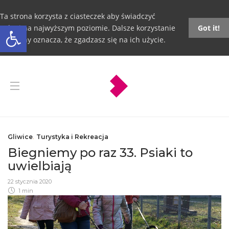
Ta strona korzysta z ciasteczek aby świadczyć
Otwórz pasek narzędzi
usługi na najwyższym poziomie. Dalsze korzystanie
Got it!
ze strony oznacza, że zgadzasz się na ich użycie.
Gliwice
,
Turystyka i Rekreacja
Biegniemy po raz 33. Psiaki to
uwielbiają
22 stycznia 2020
1 min