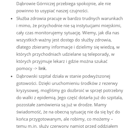
Dąbrowie Górniczej przebiega spokojnie, ale nie
powinno to usypiać naszej czujności.
Służba zdrowia pracuje w bardzo trudnych warunkach
i mimo, że przychodnie nie są instytucjami miejskimi,
cały czas monitorujemy sytuację. Wiemy, jak dla nas
wszystkich ważny jest dostęp do służby zdrowia,
dlatego zbieramy informacje i dzielimy się wiedzą, w
których przychodniach udzielane są teleporady, w
których przyjmuje lekarz i gdzie można szukać
pomocy ->
link
.
Dąbrowski szpital działa w stanie podwyższonej
gotowości. Dzięki uruchomieniu środków z rezerwy
kryzysowej, mogliśmy go dozbroić w sprzęt potrzebny
do walki z epidemią. Jego część dotarła już do szpitala,
pozostałe zamówienia są już w drodze. Mamy
świadomość, że na obecną sytuację nie da się być do
końca przygotowanym, ale robimy, co możemy –
temu m.in. służy czerwony namiot przed oddziałem