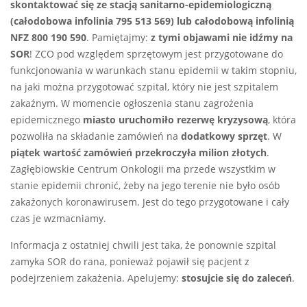
skontaktować się ze stacją sanitarno-epidemiologiczną
(całodobowa infolinia 795 513 569) lub całodobową infolinią
NFZ 800 190 590
. Pamiętajmy:
z tymi objawami nie idźmy na
SOR
! ZCO pod względem sprzętowym jest przygotowane do
funkcjonowania w warunkach stanu epidemii w takim stopniu,
na jaki można przygotować szpital, który nie jest szpitalem
zakaźnym. W momencie ogłoszenia stanu zagrożenia
epidemicznego
miasto uruchomiło rezerwę kryzysową
, która
pozwoliła na składanie zamówień na
dodatkowy sprzęt
. W
piątek wartość zamówień przekroczyła milion złotych
.
Zagłębiowskie Centrum Onkologii ma przede wszystkim w
stanie epidemii chronić, żeby na jego terenie nie było osób
zakażonych koronawirusem. Jest do tego przygotowane i cały
czas je wzmacniamy.
Informacja z ostatniej chwili jest taka, że ponownie szpital
zamyka SOR do rana, ponieważ pojawił się pacjent z
podejrzeniem zakażenia. Apelujemy:
stosujcie się do zaleceń
.