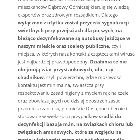
mieszkańców Dąbrowy Górniczej kierują się wiedzą
ekspertów oraz zdrowym rozsądkiem. Dlatego
wyłączono z użytku został przyciski sygnalizacji
świetlnych przy przejściach dla pieszych, na
bieżąco dezynfekowane są autobusy jeżdżące w
naszym mieście oraz toalety publiczne
, czyli
miejsca, w których nasz kontakt z cząsteczkami wirusa
jest najbardziej prawdopodobny.
Działania te nie
obejmują wiat przystankowych, ulic, czy
chodników
, czyli powierzchni, gdzie możliwość
kontaktu jest minimalna, zwłaszcza przy
respektowaniu zasad higieny z myciem rąk na czele
oraz obowiązujących od dzisiaj obostrzeń zasad
przemieszczania się po mieście.Dostępne obecnie i
stosowane w większości przypadków
środki do
dezynfekcji bazują m.in. na związkach chloru lub
związkach amonowych, które ze względu na
swoje właściwości mogą nie być obojętne dla