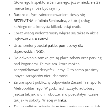
Głównego Inspektora Sanitarnego, już w niedzielę 29
marca targ może być czynny.
Bardzo dużym zainteresowaniem cieszy się
BEZPŁATNA Infolinia Senioralna
, z której usług
każdego dnia korzysta kilkadziesiąt osób.
Coraz więcej wolontariuszy włącza się także w akcję
Dąbrowski Psi Patrol
.
Uruchomiony został
pakiet pomocowy dla
dąbrowskich NGO
.
Do odwołania zamknięte są place zabaw oraz parkingi
nad Pogoriami. Te miejsca, które można
zdezynfekować dezynfekujemy. O to samo prosimy
innych zarządców nieruchomości.
Za transport publiczny odpowiada Zarząd Transportu
Metropolitarnego. W godzinach szczytu autobusy
jeżdżą tak jak w dni robocze, a w pozostałym czasie
tak jak w soboty. Więcej w
linku
.
To, jak solidaryzujecie się w tym trudnym czasie i jak