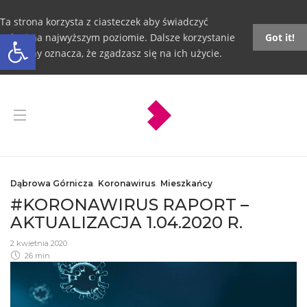
Ta strona korzysta z ciasteczek aby świadczyć
Otwórz pasek narzędzi
usługi na najwyższym poziomie. Dalsze korzystanie
Got it!
ze strony oznacza, że zgadzasz się na ich użycie.
Dąbrowa Górnicza
,
Koronawirus
,
Mieszkańcy
#KORONAWIRUS RAPORT –
AKTUALIZACJA 1.04.2020 R.
2 kwietnia 2020
26 min