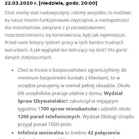
22.03.2020 r. [niedziela, godz. 20:00]
Choć mamy stan nadzwyczajny, robimy wszystko, co możliwe,
by nasze miasto funkcjonowało zwyczajnie, a niedogodności
dla mieszkańców, związane z przeciwdziałaniem
rozprzestrzenianiu się koronawirusa, były jak najmniejsze.
Przed nami kolejny tydzień pracy w tych bardzo trudnych
warunkach. A jak wyglądał ten kończący się dziś? Oto garść
danych statystycznych.
Choć w trosce o bezpieczeństwo ograniczyliśmy do
minimum bezpośredni kontakt z klientami, to w
urzędzie pracujemy w niemal pełnej obsadzie. Około
6% urzędników pracuje zdalnie z domu.
Wydział
Spraw Obywatelskic
h zakończył w mijającym
tygodniu 1
700 spraw mieszkańców
i udzielili około
1200 porad telefonicznych
. Wydział Obsługi Urzędu
przyjął ponad 1000 pism.
Infolinia senioralna
to średnio
42 połączenia