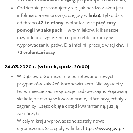
Codziennie przekonujemy się, jak bardzo ważna jest
infolinia dla seniorów (szczegóły w
linku)
. Tylko dziś
odebrano
42 telefony
, wolontariusze
pięć razy
pomogli w zakupach
− w tym leków, kilkanaście
razy odebrali zgłoszenia o potrzebie pomocy w
wyprowadzaniu psów. Dla infolinii pracuje w tej chwili
70 wolontariuszy
.
24.03.2020 r. [wtorek, godz. 20:00]
W Dąbrowie Górniczej nie odnotowano nowych
przypadków zakażeń koronawirusem. Nie wystąpiły
też w mieście żadne sytuacje nadzwyczajne. Pojawiają
się kolejne osoby w kwarantannie, które przyjechały z
zagranicy. Część objęta dotąd kwarantanną, już ją
zakończyła.
W całym kraju wprowadzone zostały nowe
ograniczenia. Szczegóły w linku:
https://www.gov.pl/