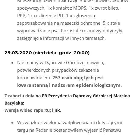
Mieszkańcy dzwonili
36
razy
. 3 x w sprawie zakupów
spożywczych, 1x kontakt z MOPS, 1x zwrot biletu
PKP, 1x rozliczenie PIT, 1 x zgłoszenia
zapotrzebowania na maseczki ochronne, 5 x stałe
wyprowadzanie psa. Pozostałe rozmowy dotyczyły
zasięgnięcia informacji w innych tematach.
29.03.2020 (niedziela, godz. 20:00)
Nie mamy w Dąbrowie Górniczej nowych,
potwierdzonych przypadków zakażenia
koronawirusem.
257 osób objętych jest
kwarantanną i nadzorem epidemiologicznym.
Z raportu dnia
na FB Prezydenta Dąbrowy Górniczej Marcina
Bazylaka:
Wersja wideo raportu:
link
.
W związku z wieloma wątpliwościami dotyczącymi
targu na Redenie postanowiłem wyjaśnić Państwu