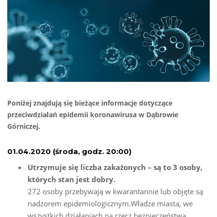
Poniżej znajdują się bieżące informacje dotyczące
przeciwdziałań epidemii koronawirusa w Dąbrowie
Górniczej.
0
1.0
4
.2020 (
środa, godz.
20
:00)
U
trzymuje się liczba
z
akażonych – są to 3 osoby,
których stan jest dobry.
272 osoby przebywają w kwarantannie lub objęte są
nadzorem epidemiologicznym.Władze miasta, we
wszystkich działaniach na rzecz bezpieczeństwa