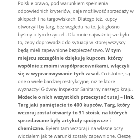
Polskie prawo, pod warunkiem spełnienia
odpowiednich kryteriów, daje możliwość sprzedaży w
sklepach i na targowiskach. Dlatego też, kupcy
otworzyli by targ, bez względu na to, jak głośno
byśmy o tym krzyczeli. Dla mnie najważniejsze było
to, żeby doprowadzić do sytuacji w której wszyscy
będą mieli zapewnione bezpieczeństwo.
W tym
miejscu szczególnie dziękuję kupcom, którzy
wspólnie z moimi współpracownikami, włączyli
się w wypracowywanie tych zasad.
Co istotne, są
one o wiele bardziej restrykcyjne, niż te które
wyznaczył Główny Inspektor Sanitarny naszego kraju.
Możecie o nich wszystkich przeczytać tutaj –
link
.
Targ jaki pamiętacie to 400 kupców. Targ, który
wczoraj został otwarty to 31 stoisk, na których
sprzedawane były artykuły spożywcze i
chemiczne.
Byłem tam wczoraj i na własne oczy
widziałem jak te warunki zostały zapewnione. Cieszę