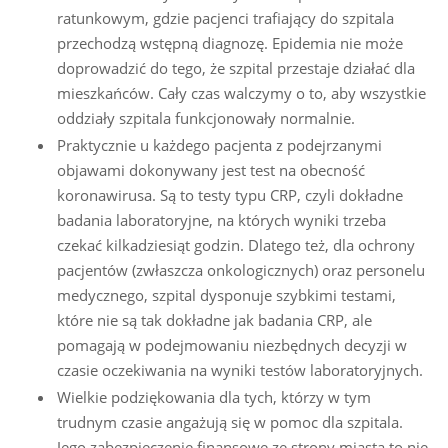
ratunkowym, gdzie pacjenci trafiający do szpitala
przechodzą wstępną diagnozę. Epidemia nie może
doprowadzić do tego, że szpital przestaje działać dla
mieszkańców. Cały czas walczymy o to, aby wszystkie
oddziały szpitala funkcjonowały normalnie.
Praktycznie u każdego pacjenta z podejrzanymi
objawami dokonywany jest test na obecność
koronawirusa. Są to testy typu CRP, czyli dokładne
badania laboratoryjne, na których wyniki trzeba
czekać kilkadziesiąt godzin. Dlatego też, dla ochrony
pacjentów (zwłaszcza onkologicznych) oraz personelu
medycznego, szpital dysponuje szybkimi testami,
które nie są tak dokładne jak badania CRP, ale
pomagają w podejmowaniu niezbędnych decyzji w
czasie oczekiwania na wyniki testów laboratoryjnych.
Wielkie podziękowania dla tych, którzy w tym
trudnym czasie angażują się w pomoc dla szpitala.
Jego zabezpieczenie finansowe ze strony miasta to nie