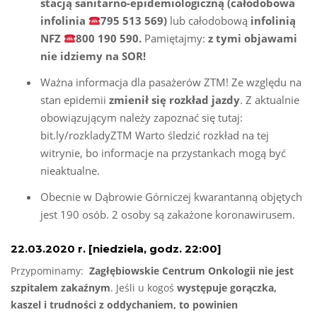
stacją sanitarno-epidemiologiczną (całodobowa
infolinia
795 513 569)
lub całodobową
infolinią
NFZ
800 190 590.
Pamiętajmy:
z tymi objawami
nie idziemy na SOR!
Ważna informacja dla pasażerów ZTM! Ze względu na
stan epidemii
zmienił się rozkład jazdy
. Z aktualnie
obowiązującym należy zapoznać się tutaj:
bit.ly/rozkladyZTM Warto śledzić rozkład na tej
witrynie, bo informacje na przystankach mogą być
nieaktualne.
Obecnie w Dąbrowie Górniczej kwarantanną objętych
jest 190 osób. 2 osoby są zakażone koronawirusem.
22.03.2020 r. [niedziela, godz. 22:00]
Przypominamy:
Zagłębiowskie Centrum Onkologii nie jest
szpitalem zakaźnym
. Jeśli u kogoś
występuje gorączka,
kaszel i trudności z oddychaniem, to powinien