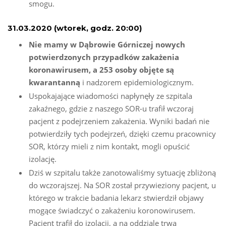
smogu.
31.03.2020 (wtorek, godz. 20:00)
Nie mamy w Dąbrowie Górniczej nowych
potwierdzonych przypadków zakażenia
koronawirusem, a 253 osoby objęte są
kwarantanną
i nadzorem epidemiologicznym.
Uspokajające wiadomości napłynęły ze szpitala
zakaźnego, gdzie z naszego SOR-u trafił wczoraj
pacjent z podejrzeniem zakażenia. Wyniki badań nie
potwierdziły tych podejrzeń, dzięki czemu pracownicy
SOR, którzy mieli z nim kontakt, mogli opuścić
izolację.
Dziś w szpitalu także zanotowaliśmy sytuację zbliżoną
do wczorajszej. Na SOR został przywieziony pacjent, u
którego w trakcie badania lekarz stwierdził objawy
mogące świadczyć o zakażeniu koronowirusem.
Pacjent trafił do izolacji, a na oddziale trwa