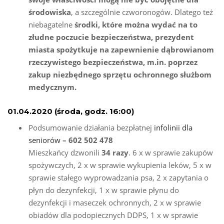
środowiska
, a szczególnie czworonogów. Dlatego też
niebagatelne
środki, które można wydać na to
złudne poczucie bezpieczeństwa, prezydent
miasta spożytkuje na zapewnienie dąbrowianom
rzeczywistego bezpieczeństwa, m.in. poprzez
zakup niezbędnego sprzętu ochronnego służbom
medycznym.
0
1.0
4
.2020 (
środa, godz. 16:00)
Podsumowanie działania bezpłatnej
infolinii dla
seniorów
– 602 502 478
Mieszkańcy dzwonili
3
4
razy
. 6 x w sprawie zakupów
spożywczych, 2 x w sprawie wykupienia leków, 5 x w
sprawie stałego wyprowadzania psa, 2 x zapytania o
płyn do dezynfekcji, 1 x w sprawie płynu do
dezynfekcji i maseczek ochronnych, 2 x w sprawie
obiadów dla podopiecznych DDPS, 1 x w sprawie