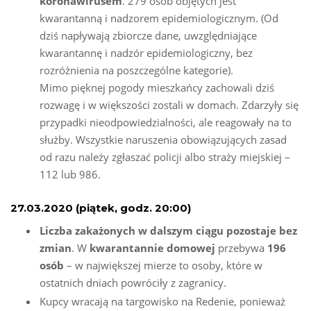
koronawirusem
. 279 osób objętych jest
kwarantanną i nadzorem epidemiologicznym. (Od
dziś napływają zbiorcze dane, uwzględniające
kwarantannę i nadzór epidemiologiczny, bez
rozróżnienia na poszczególne kategorie).
Mimo pięknej pogody mieszkańcy zachowali dziś
rozwagę i w większości zostali w domach. Zdarzyły się
przypadki nieodpowiedzialności, ale reagowały na to
służby. Wszystkie naruszenia obowiązujących zasad
od razu należy zgłaszać policji albo straży miejskiej –
112 lub 986.
27.03.2020 (piątek, godz. 20:00)
Liczba zakażonych w dalszym ciągu pozostaje bez
zmian
. W
kwarantannie domowej
przebywa
196
osób
– w największej mierze to osoby, które w
ostatnich dniach powróciły z zagranicy.
Kupcy wracają na targowisko na Redenie, ponieważ