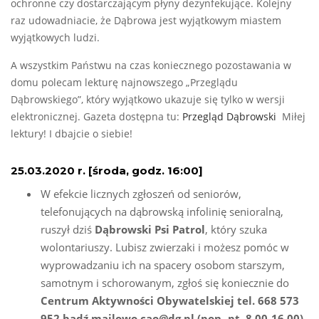
ochronne czy dostarczającym płyny dezynfekujące. Kolejny
raz udowadniacie, że Dąbrowa jest wyjątkowym miastem
wyjątkowych ludzi.
A wszystkim Państwu na czas koniecznego pozostawania w
domu polecam lekturę najnowszego „Przeglądu
Dąbrowskiego”, który wyjątkowo ukazuje się tylko w wersji
elektronicznej. Gazeta dostępna tu:
Przegląd Dąbrowski
Miłej
lektury! I dbajcie o siebie!
25.03.2020 r. [środa, godz. 16:00]
W efekcie licznych zgłoszeń od seniorów,
telefonujących na dąbrowską infolinię senioralną,
ruszył dziś
Dąbrowski Psi Patrol
, który szuka
wolontariuszy. Lubisz zwierzaki i możesz pomóc w
wyprowadzaniu ich na spacery osobom starszym,
samotnym i schorowanym, zgłoś się koniecznie do
Centrum Aktywności Obywatelskiej tel. 668 573
952 bądź mailowo cao@dg.pl (pon.-pt. 8.00-16.00)
.