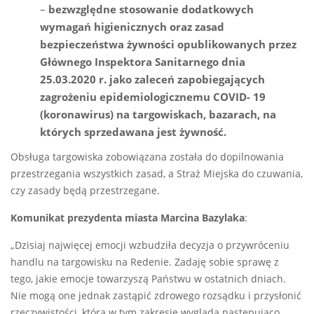
–
bezwzględne stosowanie dodatkowych
wymagań higienicznych oraz zasad
bezpieczeństwa żywności opublikowanych przez
Głównego Inspektora Sanitarnego dnia
25.03.2020 r. jako zaleceń zapobiegających
zagrożeniu epidemiologicznemu COVID- 19
(koronawirus) na targowiskach, bazarach, na
których sprzedawana jest żywność.
Obsługa targowiska zobowiązana została do dopilnowania
przestrzegania wszystkich zasad, a Straż Miejska do czuwania,
czy zasady będą przestrzegane.
Komunikat prezydenta miasta Marcina Bazylaka
:
„Dzisiaj najwięcej emocji wzbudziła decyzja o przywróceniu
handlu na targowisku na Redenie. Zadaję sobie sprawę z
tego, jakie emocje towarzyszą Państwu w ostatnich dniach.
Nie mogą one jednak zastąpić zdrowego rozsądku i przysłonić
rzeczywistości, która w tym zakresie wygląda następująco.