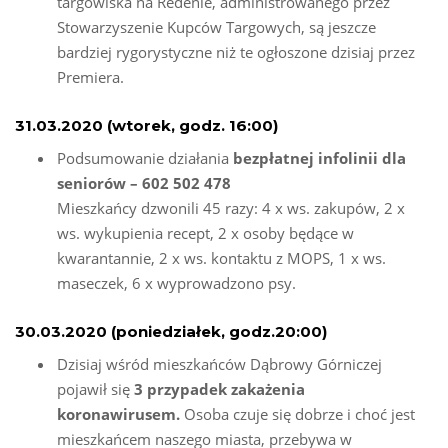
targowiska na Redenie, administrowanego przez
Stowarzyszenie Kupców Targowych, są jeszcze
bardziej rygorystyczne niż te ogłoszone dzisiaj przez
Premiera.
31.03.2020 (wtorek, godz. 16:00)
Podsumowanie działania
bezpłatnej infolinii dla
seniorów – 602 502 478
Mieszkańcy dzwonili 45 razy: 4 x ws. zakupów, 2 x
ws. wykupienia recept, 2 x osoby będące w
kwarantannie, 2 x ws. kontaktu z MOPS, 1 x ws.
maseczek, 6 x wyprowadzono psy.
30.03.2020 (p
oniedziałek
, godz.20:00)
Dzisiaj wśród mieszkańców Dąbrowy Górniczej
pojawił się
3 przypadek zakażenia
koronawirusem.
Osoba czuje się dobrze i choć jest
mieszkańcem naszego miasta, przebywa w