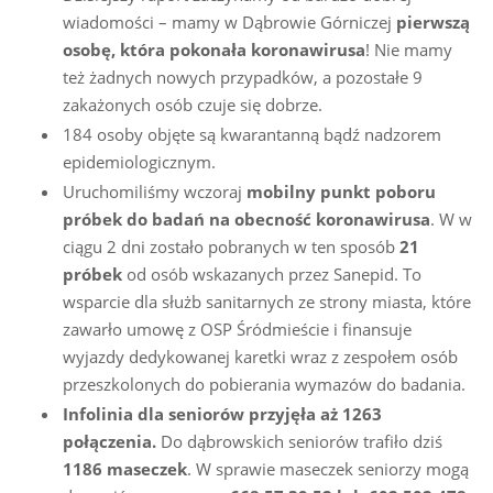
wiadomości – mamy w Dąbrowie Górniczej
pierwszą
osobę, która pokonała koronawirusa
! Nie mamy
też żadnych nowych przypadków, a pozostałe 9
zakażonych osób czuje się dobrze.
184 osoby objęte są kwarantanną bądź nadzorem
epidemiologicznym.
Uruchomiliśmy wczoraj
mobilny punkt poboru
próbek do badań na obecność koronawirusa
. W w
ciągu 2 dni zostało pobranych w ten sposób
21
próbek
od osób wskazanych przez Sanepid. To
wsparcie dla służb sanitarnych ze strony miasta, które
zawarło umowę z OSP Śródmieście i finansuje
wyjazdy dedykowanej karetki wraz z zespołem osób
przeszkolonych do pobierania wymazów do badania.
Infolinia dla seniorów przyjęła aż 1263
połączenia.
Do dąbrowskich seniorów trafiło dziś
1186 maseczek
. W sprawie maseczek seniorzy mogą