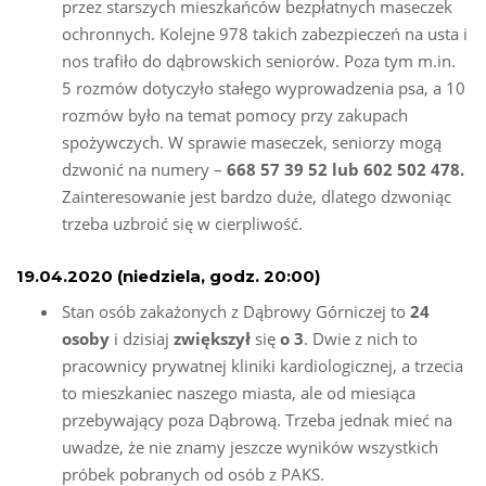
przez starszych mieszkańców bezpłatnych maseczek
ochronnych. Kolejne 978 takich zabezpieczeń na usta i
nos trafiło do dąbrowskich seniorów. Poza tym m.in.
5 rozmów dotyczyło stałego wyprowadzenia psa, a 10
rozmów było na temat pomocy przy zakupach
spożywczych. W sprawie maseczek, seniorzy mogą
dzwonić na numery –
668 57 39 52 lub 602 502 478.
Zainteresowanie jest bardzo duże, dlatego dzwoniąc
trzeba uzbroić się w cierpliwość.
19.04.2020 (niedziela, godz. 20:00)
Stan osób zakażonych z Dąbrowy Górniczej to
24
osoby
i dzisiaj
zwiększył
się
o
3
. Dwie z nich to
pracownicy prywatnej kliniki kardiologicznej, a trzecia
to mieszkaniec naszego miasta, ale od miesiąca
przebywający poza Dąbrową. Trzeba jednak mieć na
uwadze, że nie znamy jeszcze wyników wszystkich
próbek pobranych od osób z PAKS.