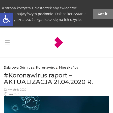
Ta strona korzysta z ciasteczek aby świadczyć
Otwórz pasek narzędzi
usługi na najwyższym poziomie. Dalsze korzystanie
Got it!
ze strony oznacza, że zgadzasz się na ich użycie.
Dąbrowa Górnicza
,
Koronawirus
,
Mieszkańcy
#Koronawirus raport –
AKTUALIZACJA 21.04.2020 R.
22 kwietnia 2020
44 min