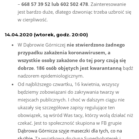
–
668 57 39 52 lub 602 502 478
. Zainteresowanie
jest bardzo duże, dlatego dzwoniąc trzeba uzbroić się
w cierpliwość.
14.04.2020 (wtorek, godz. 20:00)
W Dąbrowie Górniczej
nie stwierdzono żadnego
przypadku zakażenia koronawirusem, a
wszystkie osoby zakażone do tej pory czują się
dobrze
.
186 osób objętych jest kwarantanną
bądź
nadzorem epidemiologicznym.
Od najbliższego czwartku, 16 kwietnia, wszyscy
będziemy zobowiązani do zakrywania twarzy w
miejscach publicznych. I choć w dalszym ciągu nie
ukazały się szczegółowe zapisy regulujące ten
obowiązek, są wśród Was tacy, którzy wolą działać niż
czekać. Jest to społeczność skupiona w FB grupie
Dąbrowa Górnicza szyje maseczki dla tych, co na
służbie
. Ta wyjątkowa drużyna Superbohaterek i