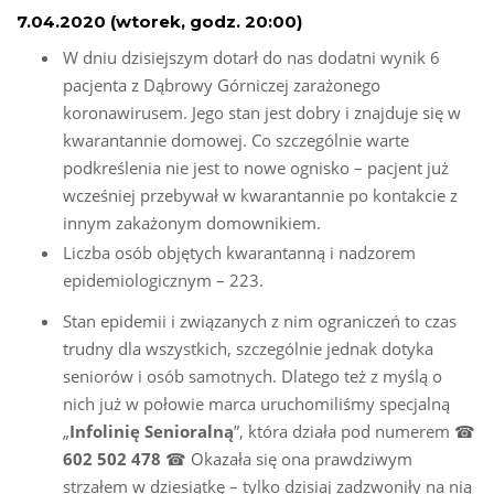
7.04.2020 (wtorek, godz. 20:00)
W dniu dzisiejszym dotarł do nas dodatni wynik 6
pacjenta z Dąbrowy Górniczej zarażonego
koronawirusem. Jego stan jest dobry i znajduje się w
kwarantannie domowej. Co szczególnie warte
podkreślenia nie jest to nowe ognisko – pacjent już
wcześniej przebywał w kwarantannie po kontakcie z
innym zakażonym domownikiem.
Liczba osób objętych kwarantanną i nadzorem
epidemiologicznym – 223.
Stan epidemii i związanych z nim ograniczeń to czas
trudny dla wszystkich, szczególnie jednak dotyka
seniorów i osób samotnych. Dlatego też z myślą o
nich już w połowie marca uruchomiliśmy specjalną
„
Infolinię Senioralną
”, która działa pod numerem ☎
602 502 478
☎ Okazała się ona prawdziwym
strzałem w dziesiątkę – tylko dzisiaj zadzwoniły na nią