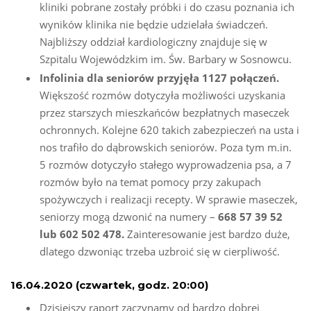
kliniki pobrane zostały próbki i do czasu poznania ich
wyników klinika nie będzie udzielała świadczeń.
Najbliższy oddział kardiologiczny znajduje się w
Szpitalu Wojewódzkim im. Św. Barbary w Sosnowcu.
Infolinia dla seniorów przyjęła 1127 połączeń.
Większość rozmów dotyczyła możliwości uzyskania
przez starszych mieszkańców bezpłatnych maseczek
ochronnych. Kolejne 620 takich zabezpieczeń na usta i
nos trafiło do dąbrowskich seniorów. Poza tym m.in.
5 rozmów dotyczyło stałego wyprowadzenia psa, a 7
rozmów było na temat pomocy przy zakupach
spożywczych i realizacji recepty. W sprawie maseczek,
seniorzy mogą dzwonić na numery –
668 57 39 52
lub 602 502 478.
Zainteresowanie jest bardzo duże,
dlatego dzwoniąc trzeba uzbroić się w cierpliwość.
16.04.2020 (czwartek, godz. 20:00)
Dzisiejszy raport zaczynamy od bardzo dobrej