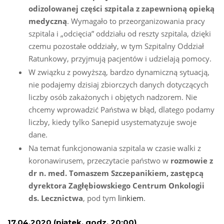
odizolowanej części szpitala z zapewnioną opieką
medyczną
. Wymagało to przeorganizowania pracy
szpitala i „odcięcia” oddziału od reszty szpitala, dzięki
czemu pozostałe oddziały, w tym Szpitalny Oddział
Ratunkowy, przyjmują pacjentów i udzielają pomocy.
W związku z powyższą, bardzo dynamiczną sytuacją,
nie podajemy dzisiaj zbiorczych danych dotyczących
liczby osób zakażonych i objętych nadzorem. Nie
chcemy wprowadzić Państwa w błąd, dlatego podamy
liczby, kiedy tylko Sanepid usystematyzuje swoje
dane.
Na temat funkcjonowania szpitala w czasie walki z
koronawirusem, przeczytacie państwo w
rozmowie z
dr n. med. Tomaszem Szczepanikiem, zastępcą
dyrektora Zagłębiowskiego Centrum Onkologii
ds. Lecznictwa
, pod tym
linkiem
.
17.04.2020 (piątek, godz. 20:00)