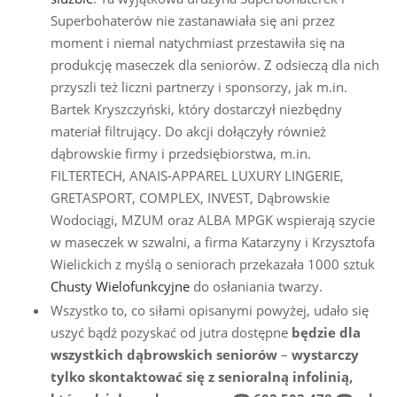
Superbohaterów nie zastanawiała się ani przez
moment i niemal natychmiast przestawiła się na
produkcję maseczek dla seniorów. Z odsieczą dla nich
przyszli też liczni partnerzy i sponsorzy, jak m.in.
Bartek Kryszczyński, który dostarczył niezbędny
materiał filtrujący. Do akcji dołączyły również
dąbrowskie firmy i przedsiębiorstwa, m.in.
FILTERTECH, ANAIS-APPAREL LUXURY LINGERIE,
GRETASPORT, COMPLEX, INVEST, Dąbrowskie
Wodociągi, MZUM oraz ALBA MPGK wspierają szycie
w maseczek w szwalni, a firma Katarzyny i Krzysztofa
Wielickich z myślą o seniorach przekazała 1000 sztuk
Chusty Wielofunkcyjne
do osłaniania twarzy.
Wszystko to, co siłami opisanymi powyżej, udało się
uszyć bądź pozyskać od jutra dostępne
będzie dla
wszystkich dąbrowskich seniorów
–
wystarczy
tylko skontaktować się z senioralną infolinią,