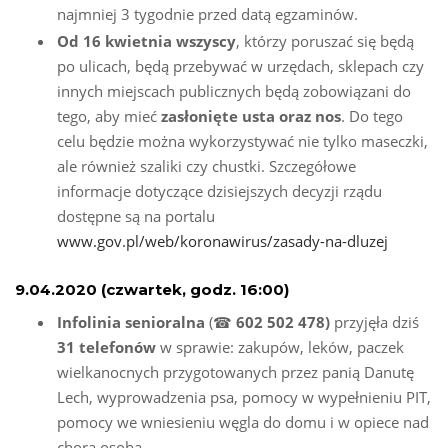
najmniej 3 tygodnie przed datą egzaminów.
Od 16 kwietnia wszyscy
, którzy poruszać się będą
po ulicach, będą przebywać w urzędach, sklepach czy
innych miejscach publicznych będą zobowiązani do
tego, aby mieć
zasłonięte usta oraz nos
. Do tego
celu będzie można wykorzystywać nie tylko maseczki,
ale również szaliki czy chustki. Szczegółowe
informacje dotyczące dzisiejszych decyzji rządu
dostępne są na portalu
www.gov.pl/web/koronawirus/zasady-na-dluzej
9.04.2020 (czwartek, godz. 16:00)
Infolinia senioralna
(☎
602 502 478)
przyjęła dziś
31 telefonów
w sprawie: zakupów, leków, paczek
wielkanocnych przygotowanych przez panią Danutę
Lech, wyprowadzenia psa, pomocy w wypełnieniu PIT,
pomocy we wniesieniu węgla do domu i w opiece nad
chorą osobą.