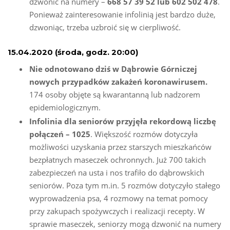
dzwonić na numery –
668 57 39 52 lub 602 502 478
.
Ponieważ zainteresowanie infolinią jest bardzo duże,
dzwoniąc, trzeba uzbroić się w cierpliwość.
15.04.2020 (środa, godz. 20:00)
Nie odnotowano dziś w Dąbrowie Górniczej
nowych przypadków zakażeń koronawirusem.
174 osoby objęte są kwarantanną lub nadzorem
epidemiologicznym.
Infolinia dla seniorów przyjęła rekordową liczbę
połączeń – 1025
. Większość rozmów dotyczyła
możliwości uzyskania przez starszych mieszkańców
bezpłatnych maseczek ochronnych. Już 700 takich
zabezpieczeń na usta i nos trafiło do dąbrowskich
seniorów. Poza tym m.in. 5 rozmów dotyczyło stałego
wyprowadzenia psa, 4 rozmowy na temat pomocy
przy zakupach spożywczych i realizacji recepty. W
sprawie maseczek, seniorzy mogą dzwonić na numery