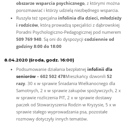
obszarze wsparcia psychicznego
, z którymi można
porozmawiać i którzy udzielą niezbędnego wsparcia.
Ruszyła też specjalna
infolinia dla dzieci, młodzieży
i rodziców
, którą prowadzą specjaliści z dąbrowskiej
Poradni Psychologiczno-Pedagogicznej pod numerem
509 769 94
0
. Są oni do dyspozycji
codziennie od
godziny 8:00 do 18:00
8.04.2020 (środa, godz. 16:00)
Podsumowanie działania bezpłatnej
infolinii dla
seniorów
– 602 502 478
Mieszkańcy dzwonili
52
razy
. 30 x w sprawie Śniadania Wielkanocnego dla
Samotnych, 2 x w sprawie zakupów spożywczych, 2 x
w sprawie rozliczenia PIT, 2 x w sprawie dostawy
paczek od Stowarzyszenia Rodzin w Kryzysie, 5 x w
sprawie stałego wyprowadzania psa, pozostałe
rozmowy dotyczyły innych tematów.