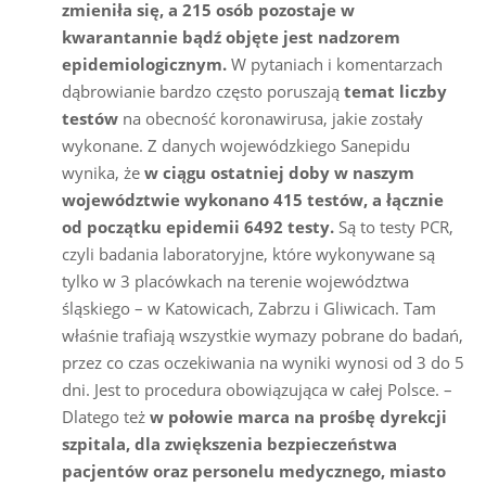
zmieniła się, a 215 osób pozostaje w
kwarantannie bądź objęte jest nadzorem
epidemiologicznym.
W pytaniach i komentarzach
dąbrowianie bardzo często poruszają
temat liczby
testów
na obecność koronawirusa, jakie zostały
wykonane. Z danych wojewódzkiego Sanepidu
wynika, że
w ciągu ostatniej doby w naszym
województwie wykonano 415 testów, a łącznie
od początku epidemii 6492 testy.
Są to testy PCR,
czyli badania laboratoryjne, które wykonywane są
tylko w 3 placówkach na terenie województwa
śląskiego – w Katowicach, Zabrzu i Gliwicach. Tam
właśnie trafiają wszystkie wymazy pobrane do badań,
przez co czas oczekiwania na wyniki wynosi od 3 do 5
dni. Jest to procedura obowiązująca w całej Polsce. –
Dlatego też
w połowie marca na prośbę dyrekcji
szpitala, dla zwiększenia bezpieczeństwa
pacjentów oraz personelu medycznego, miasto