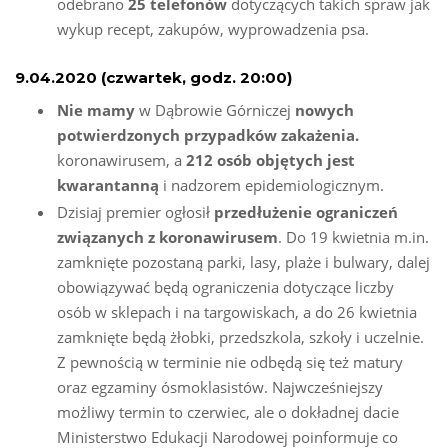
odebrano
25 telefonów
dotyczących takich spraw jak
wykup recept, zakupów, wyprowadzenia psa.
9.04.2020 (czwartek, godz. 20:00)
Nie mamy
w Dąbrowie Górniczej
nowych
potwierdzonych przypadków zakażenia.
koronawirusem, a
212 osób objętych jest
kwarantanną
i nadzorem epidemiologicznym.
Dzisiaj premier ogłosił
przedłużenie ograniczeń
związanych z koronawirusem
. Do 19 kwietnia m.in.
zamknięte pozostaną parki, lasy, plaże i bulwary, dalej
obowiązywać będą ograniczenia dotyczące liczby
osób w sklepach i na targowiskach, a do 26 kwietnia
zamknięte będą żłobki, przedszkola, szkoły i uczelnie.
Z pewnością w terminie nie odbędą się też matury
oraz egzaminy ósmoklasistów. Najwcześniejszy
możliwy termin to czerwiec, ale o dokładnej dacie
Ministerstwo Edukacji Narodowej poinformuje co