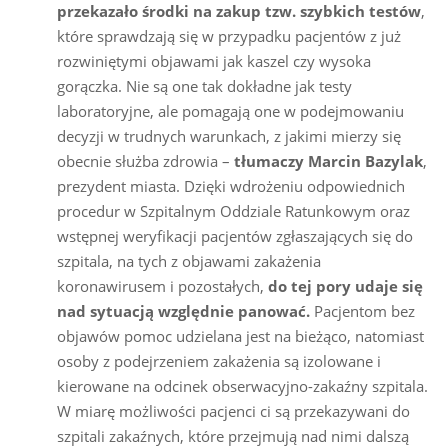
przekazało środki na zakup tzw. szybkich testów
,
które sprawdzają się w przypadku pacjentów z już
rozwiniętymi objawami jak kaszel czy wysoka
gorączka. Nie są one tak dokładne jak testy
laboratoryjne, ale pomagają one w podejmowaniu
decyzji w trudnych warunkach, z jakimi mierzy się
obecnie służba zdrowia –
tłumaczy Marcin Bazylak
,
prezydent miasta. Dzięki wdrożeniu odpowiednich
procedur w Szpitalnym Oddziale Ratunkowym oraz
wstępnej weryfikacji pacjentów zgłaszających się do
szpitala, na tych z objawami zakażenia
koronawirusem i pozostałych,
do tej pory udaje się
nad sytuacją względnie panować.
Pacjentom bez
objawów pomoc udzielana jest na bieżąco, natomiast
osoby z podejrzeniem zakażenia są izolowane i
kierowane na odcinek obserwacyjno-zakaźny szpitala.
W miarę możliwości pacjenci ci są przekazywani do
szpitali zakaźnych, które przejmują nad nimi dalszą