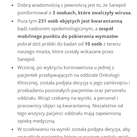
Dobrą wiadomością z pewnością jest to, że Sanepid
poinformował o
3 osobach, które zwalczyły wirusa.
Poza tym
231 osób objętych jest kwarantanną
bądź nadzorem epidemiologicznym, a
zespół
mobilnego punktu do pobierania wymazów
pobrał dziś próbki do badań od
10
osób
z terenu
naszego miasta, które zostały wskazane przez
Sanepid.
Wczoraj, po wykryciu koronawirusa u jednej z
pacjentek przebywających na oddziale Onkologii
Klinicznej, została podjęta decyzja o jego zamknięciu i
przebadaniu pozostałych pacjentów oraz personelu
oddziału. Wciąż czekamy na wyniki, a personel i
pracownicy objęci są kwarantanną. Niezależnie od
tego wszyscy pacjenci oddziału mają zapewnioną
opiekę medyczną.
W oczekiwaniu na wyniki została podjęta decyzja, aby
wszystkich pacjentów którzy w naszym szpitalu mieli