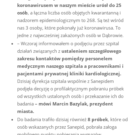
koronawirusem w naszym mieście urósł do 25
osób
, a łączna liczba osób objętych kwarantanną i
nadzorem epidemiologicznym to 268. Są też wśród
nas 3 osoby, które pokonały już koronawirusa. To
jedne z najwcześniej zakażonych osób w Dąbrowie.
– Wczoraj informowałem o podjęciu przez szpital
działań związanych z
ustaleniem szczegółowego
zakresu kontaktów pomiędzy personelem
medycznym naszego szpitala a pracownikami i
pacjentami prywatnej kliniki kardiologicznej.
Dzisiaj dyrekcja szpitala wspólnie z Sanepidem
podjęła decyzję o profilaktycznym pobraniu próbek
od wszystkich ustalonych osób i przekazanie ich do
badania
– mówi Marcin Bazylak, prezydent
miasta.
Do badania trafiło dzisiaj również
8 próbek
, które od
osób wskazanych przez Sanepid, pobrała załoga
mobilnego punktu pobierania wymazów.