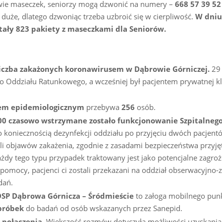
ie maseczek, seniorzy mogą dzwonić na numery –
668 57 39 52
duże, dlatego dzwoniąc trzeba uzbroić się w cierpliwość.
W dniu
tały 823 pakiety z maseczkami dla Seniorów.
iczba zakażonych koronawirusem w Dąbrowie Górniczej.
29 
nego Oddziału Ratunkowego, a wcześniej był pacjentem prywatnej kl
em epidemiologicznym
przebywa
256
osób.
00 czasowo wstrzymane zostało funkcjonowanie Szpitalneg
koniecznością dezynfekcji oddziału po przyjęciu dwóch pacjent
li objawów zakażenia, zgodnie z zasadami bezpieczeństwa przyj
dy tego typu przypadek traktowany jest jako potencjalne zagroż
 pomocy, pacjenci ci zostali przekazani na oddział obserwacyjno-
dań.
SP Dąbrowa Górnicza – Śródmieście
to załoga mobilnego pun
 próbek
do badań od osób wskazanych przez Sanepid.
 połączenia.
Większość rozmów dotyczyła możliwości uzyskania