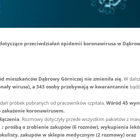
e dotyczące przeciwdziałań epidemii koronawirusa w Dąbro
ód mieszkańców Dąbrowy Górniczej nie zmieniła się.
W dalsz
onały wirusa), a 343 osoby przebywają w kwarantannie
bądź 
adań próbek pobranych od pracowników szpitala.
Wśród 45 wyn
o zakażenie koronawirusem.
łączenia
. Rozmowy dotyczyły przede wszystkim pakietów z mas
i z
prośbą o zrobienie zakupów (6 rozmów),
wykupienia lekó
okulisty
,
zakupów w sklepie medycznym (2 rozmowy) oraz