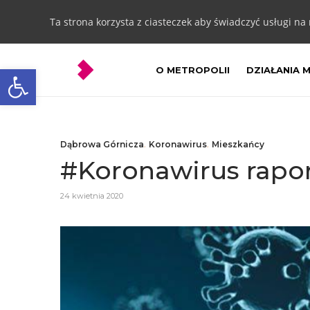
Ta strona korzysta z ciasteczek aby świadczyć usługi na
Otwórz pasek narzędzi
O METROPOLII
DZIAŁANIA 
Dąbrowa Górnicza
,
Koronawirus
,
Mieszkańcy
#Koronawirus rapor
24 kwietnia 2020