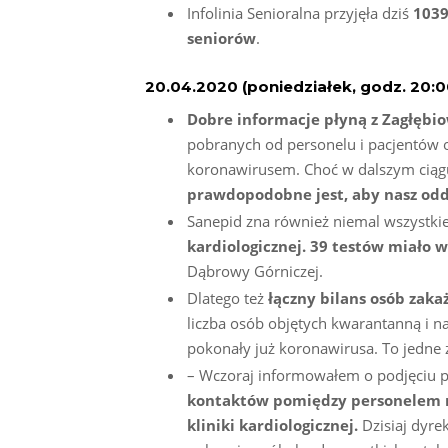
Infolinia Senioralna przyjęła dziś
1039
seniorów
.
20.04.2020 (poniedziałek, godz. 20:0
Dobre informacje płyną z Zagłębi
pobranych od personelu i pacjentów od
koronawirusem. Choć w dalszym ciąg
prawdopodobne jest, aby nasz oddz
Sanepid zna również niemal wszystki
kardiologicznej. 39 testów miało 
Dąbrowy Górniczej.
Dlatego też
łączny bilans osób zak
liczba osób objętych kwarantanną i n
pokonały już koronawirusa. To jedne
– Wczoraj informowałem o podjęciu pr
kontaktów pomiędzy personelem m
kliniki kardiologicznej.
Dzisiaj dyre