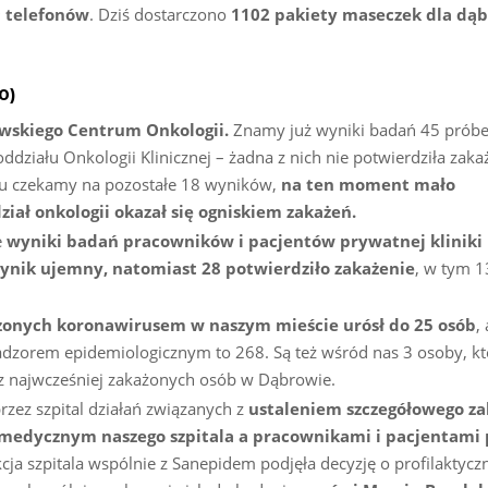
 telefonów
. Dziś dostarczono
1102 pakiety maseczek dla dą
0)
owskiego Centrum Onkologii.
Znamy już wyniki badań 45 prób
działu Onkologii Klinicznej – żadna z nich nie potwierdziła zaka
u czekamy na pozostałe 18 wyników,
na ten moment mało
iał onkologii okazał się ogniskiem zakażeń.
e
wyniki badań pracowników i pacjentów prywatnej kliniki
wynik ujemny, natomiast 28 potwierdziło zakażenie
, w tym 1
ażonych koronawirusem w naszym mieście urósł do 25 osób
,
adzorem epidemiologicznym to 268. Są też wśród nas 3 osoby, kt
 z najwcześniej zakażonych osób w Dąbrowie.
zez szpital działań związanych z
ustaleniem szczegółowego za
edycznym naszego szpitala a pracownikami i pacjentami
kcja szpitala wspólnie z Sanepidem podjęła decyzję o profilaktyc