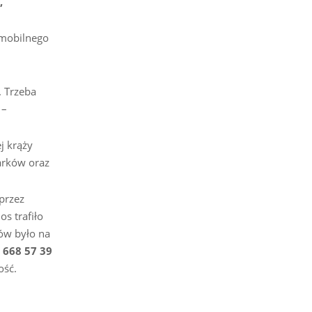
,
 mobilnego
 Trzeba
–
j krąży
arków oraz
przez
s trafiło
ów było na
–
668 57 39
ość.