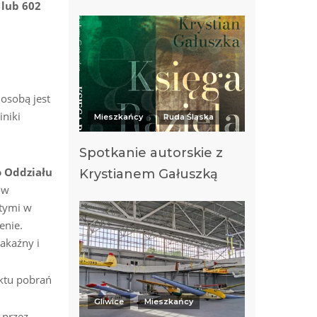
 lub 602
osobą jest
iniki
Mieszkańcy
Ruda Śląska
Spotkanie autorskie z
o Oddziału
Krystianem Gałuszką
ów
ętymi w
enie.
zakaźny i
ktu pobrań
Gliwice
Mieszkańcy
 przez