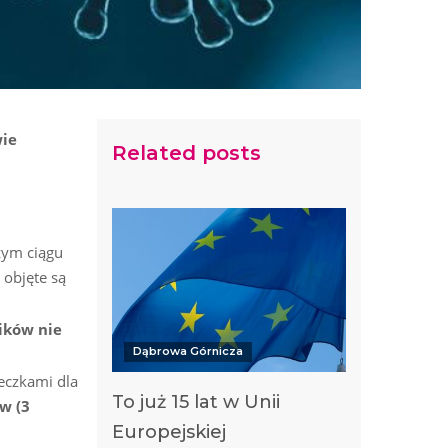
wie
Related posts
ym ciągu
objęte są
ików nie
Dąbrowa Górnicza
eczkami dla
To już 15 lat w Unii
w (3
Europejskiej