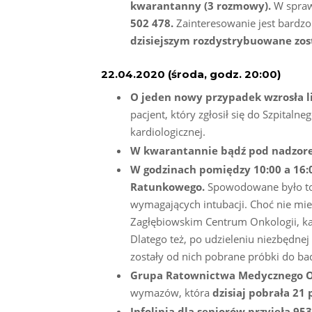
kwarantanny (3 rozmowy).
W spraw
502 478.
Zainteresowanie jest bardzo 
dzisiejszym rozdystrybuowane zos
22.04.2020 (środa, godz. 20:00)
O jeden nowy przypadek wzrosła l
pacjent, który zgłosił się do Szpital
kardiologicznej.
W kwarantannie bądź pod nadzor
W godzinach pomiędzy 10:00 a 16:
Ratunkowego.
Spowodowane było to 
wymagających intubacji. Choć nie mie
Zagłębiowskim Centrum Onkologii, każ
Dlatego też, po udzieleniu niezbędnej
zostały od nich pobrane próbki do ba
Grupa Ratownictwa Medycznego O
wymazów, która
dzisiaj pobrała 21
Infolinia dla seniorów przyjęła 953