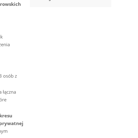
browskich
ek
żenia
3 osób z
 a łączna
óre
kresu
 prywatnej
znym