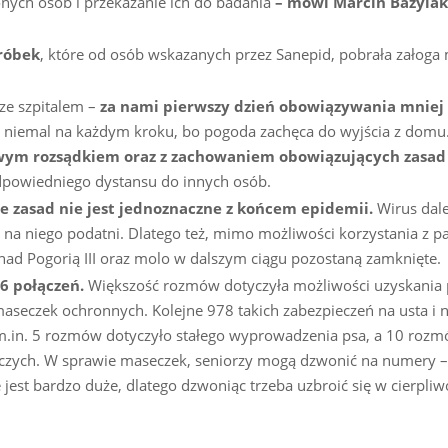
nych osób i przekazanie ich do badania
– mówi Marcin Bazylak
róbek
, które od osób wskazanych przez Sanepid, pobrała załoga
ze szpitalem –
za nami pierwszy dzień obowiązywania mniej
 niemal na każdym kroku, bo pogoda zachęca do wyjścia z domu.
owym rozsądkiem oraz z zachowaniem obowiązujących zasad
dpowiedniego dystansu do innych osób.
ie zasad nie jest jednoznaczne z końcem epidemii.
Wirus dale
 na niego podatni. Dlatego też, mimo możliwości korzystania z p
nad Pogorią III oraz molo w dalszym ciągu pozostaną zamknięte.
36 połączeń.
Większość rozmów dotyczyła możliwości uzyskania 
seczek ochronnych. Kolejne 978 takich zabezpieczeń na usta i no
.in. 5 rozmów dotyczyło stałego wyprowadzenia psa, a 10 rozm
zych. W sprawie maseczek, seniorzy mogą dzwonić na numery 
jest bardzo duże, dlatego dzwoniąc trzeba uzbroić się w cierpliw