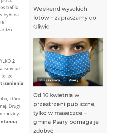
s trafiło
Weekend wysokich
w było na
lotów – zapraszamy do
ie
Gliwic
bardzo
 TYLKO
2
aliśmy już
to, że
Mieszkańcy
Psary
trzenienia
Od 16 kwietnia w
soba, która
przestrzeni publicznej
nej. Drugi
tylko w maseczce –
m rodziny.
rantanną
gmina Psary pomaga je
zdobyć