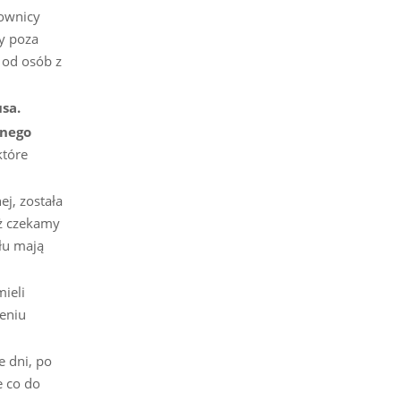
cownicy
cy poza
 od osób z
sa.
lnego
które
j, została
ąż czekamy
łu mają
ieli
eniu
e dni, po
e co do