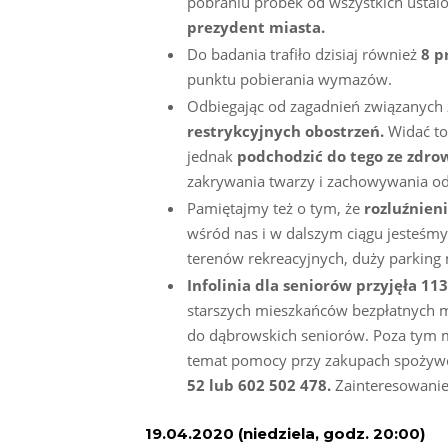
pobraniu próbek od wszystkich ustalo
prezydent miasta.
Do badania trafiło dzisiaj również
8 p
punktu pobierania wymazów.
Odbiegając od zagadnień związanych 
restrykcyjnych obostrzeń.
Widać to
jednak
podchodzić do tego ze zdr
zakrywania twarzy i zachowywania o
Pamiętajmy też o tym, że
rozluźnien
wśród nas i w dalszym ciągu jesteśmy
terenów rekreacyjnych, duży parking 
Infolinia dla seniorów przyjęła 11
starszych mieszkańców bezpłatnych ma
do dąbrowskich seniorów. Poza tym m
temat pomocy przy zakupach spożywc
52 lub 602 502 478.
Zainteresowanie 
19.04.2020 (niedziela, godz. 20:00)