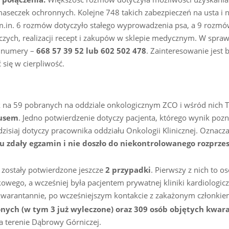
seczek ochronnych. Kolejne 748 takich zabezpieczeń na usta i no
.in. 6 rozmów dotyczyło stałego wyprowadzenia psa, a 9 rozmó
ych, realizacji recept i zakupów w sklepie medycznym. W spraw
 numery –
668 57 39 52 lub 602 502 478
. Zainteresowanie jest 
 się w cierpliwość.
k na 59 pobranych na oddziale onkologicznym ZCO i wśród nich
rusem
. Jedno potwierdzenie dotyczy pacjenta, którego wynik pozn
isiaj dotyczy pracownika oddziału Onkologii Klinicznej. Oznacza 
 zdały egzamin i nie doszło do niekontrolowanego rozprzes
 zostały potwierdzone jeszcze
2 przypadki
. Pierwszy z nich to o
kowego, a wcześniej była pacjentem prywatnej kliniki kardiologicz
warantannie, po wcześniejszym kontakcie z zakażonym członkie
onych (w tym 3 już wyleczone) oraz 309 osób objętych kwa
 terenie Dąbrowy Górniczej.