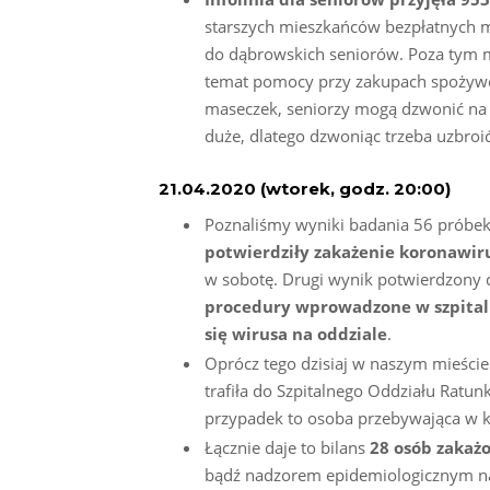
starszych mieszkańców bezpłatnych ma
do dąbrowskich seniorów. Poza tym m
temat pomocy przy zakupach spożywcz
maseczek, seniorzy mogą dzwonić na
duże, dlatego dzwoniąc trzeba uzbroić
21.04.2020 (wtorek, godz. 20:00)
Poznaliśmy wyniki badania 56 próbe
potwierdziły zakażenie koronawi
w sobotę. Drugi wynik potwierdzony dz
procedury wprowadzone w szpitalu
się wirusa na oddziale
.
Oprócz tego dzisiaj w naszym mieście
trafiła do Szpitalnego Oddziału Ratun
przypadek to osoba przebywająca w k
Łącznie daje to bilans
28 osób zakaż
bądź nadzorem epidemiologicznym na