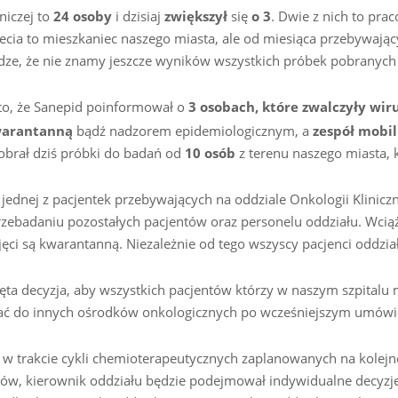
niczej to
24 osoby
i dzisiaj
zwiększył
się
o
3
. Dwie z nich to pra
trzecia to mieszkaniec naszego miasta, ale od miesiąca przebywają
ze, że nie znamy jeszcze wyników wszystkich próbek pobranych
to, że Sanepid poinformował o
3 osobach, które zwalczyły wiru
kwarantanną
bądź nadzorem epidemiologicznym, a
zespół mobi
brał dziś próbki do badań od
10
osób
z terenu naszego miasta, 
ednej z pacjentek przebywających na oddziale Onkologii Kliniczne
przebadaniu pozostałych pacjentów oraz personelu oddziału. Wci
jęci są kwarantanną. Niezależnie od tego wszyscy pacjenci oddzia
ęta decyzja, aby wszystkich pacjentów którzy w naszym szpitalu m
wać do innych ośrodków onkologicznych po wcześniejszym umówi
 w trakcie cykli chemioterapeutycznych zaplanowanych na kolejn
ów, kierownik oddziału będzie podejmował indywidualne decyzj