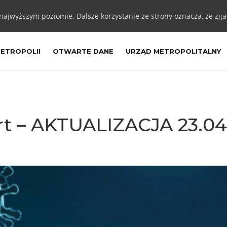
 najwyższym poziomie. Dalsze korzystanie ze strony oznacza, że zgad
METROPOLII
OTWARTE DANE
URZĄD METROPOLITALNY
t – AKTUALIZACJA 23.04