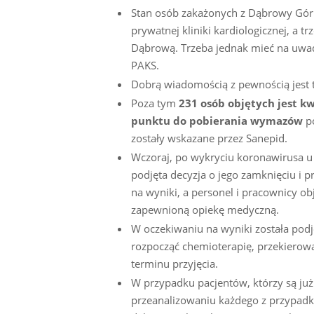
Stan osób zakażonych z Dąbrowy Gór
prywatnej kliniki kardiologicznej, a 
Dąbrową. Trzeba jednak mieć na uwad
PAKS.
Dobrą wiadomością z pewnością jest 
Poza tym
231 osób objętych jest 
punktu do pobierania wymazów
po
zostały wskazane przez Sanepid.
Wczoraj, po wykryciu koronawirusa u j
podjęta decyzja o jego zamknięciu i 
na wyniki, a personel i pracownicy ob
zapewnioną opiekę medyczną.
W oczekiwaniu na wyniki została podj
rozpocząć chemioterapię, przekiero
terminu przyjęcia.
W przypadku pacjentów, którzy są już
przeanalizowaniu każdego z przypadk