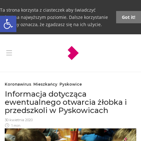
Ta strona korzysta z ciasteczek aby świadczyć
Otwórz pasek narzędzi
usługi na najwyższym poziomie. Dalsze korzystanie
Got it!
ze strony oznacza, że zgadzasz się na ich użycie.
Koronawirus
,
Mieszkańcy
,
Pyskowice
Informacja dotycząca
ewentualnego otwarcia żłobka i
przedszkoli w Pyskowicach
30 kwietnia 2020
1 min