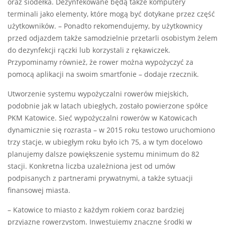
oraz siodełka. Dezynfekowane będą także komputery
terminali jako elementy, które mogą być dotykane przez część
użytkowników. – Ponadto rekomendujemy, by użytkownicy
przed odjazdem także samodzielnie przetarli osobistym żelem
do dezynfekcji rączki lub korzystali z rękawiczek.
Przypominamy również, że rower można wypożyczyć za
pomocą aplikacji na swoim smartfonie – dodaje rzecznik.
Utworzenie systemu wypożyczalni rowerów miejskich,
podobnie jak w latach ubiegłych, zostało powierzone spółce
PKM Katowice. Sieć wypożyczalni rowerów w Katowicach
dynamicznie się rozrasta – w 2015 roku testowo uruchomiono
trzy stacje, w ubiegłym roku było ich 75, a w tym docelowo
planujemy dalsze powiększenie systemu minimum do 82
stacji. Konkretna liczba uzależniona jest od umów
podpisanych z partnerami prywatnymi, a także sytuacji
finansowej miasta.
– Katowice to miasto z każdym rokiem coraz bardziej
przyjazne rowerzystom. Inwestujemy znaczne środki w