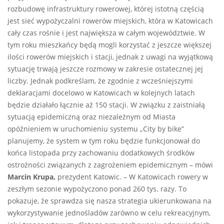
rozbudowę infrastruktury rowerowej, której istotną częścią
jest sieć wypożyczalni rowerów miejskich, która w Katowicach
cały czas rośnie i jest największa w całym województwie. W
tym roku mieszkańcy będą mogli korzystać z jeszcze większej
ilości rowerów miejskich i stacji, jednak z uwagi na wyjątkową
sytuację trwają jeszcze rozmowy w zakresie ostatecznej jej
liczby. Jednak podkreślam, że zgodnie z wcześniejszymi
deklaracjami docelowo w Katowicach w kolejnych latach
będzie działało łącznie aż 150 stacji. W związku z zaistniałą
sytuacją epidemiczną oraz niezależnym od Miasta
opóźnieniem w uruchomieniu systemu „City by bike”
planujemy, że system w tym roku będzie funkcjonował do
końca listopada przy zachowaniu dodatkowych środków
ostrożności związanych z zagrożeniem epidemicznym – mówi
Marcin Krupa,
prezydent Katowic. – W Katowicach rowery w
zeszłym sezonie wypożyczono ponad 260 tys. razy. To
pokazuje, że sprawdza się nasza strategia ukierunkowana na
wykorzystywanie jednośladów zarówno w celu rekreacyjnym,