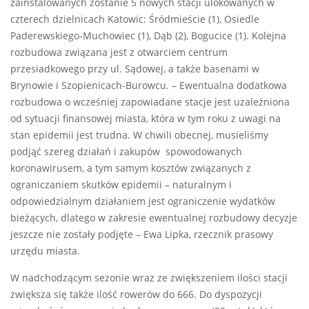
zainstalowanych zostanie 5 nowych stacji ulokowanych w
czterech dzielnicach Katowic: Śródmieście (1), Osiedle
Paderewskiego-Muchowiec (1), Dąb (2), Bogucice (1). Kolejna
rozbudowa związana jest z otwarciem centrum
przesiadkowego przy ul. Sądowej, a także basenami w
Brynowie i Szopienicach-Burowcu. – Ewentualna dodatkowa
rozbudowa o wcześniej zapowiadane stacje jest uzależniona
od sytuacji finansowej miasta, która w tym roku z uwagi na
stan epidemii jest trudna. W chwili obecnej, musieliśmy
podjąć szereg działań i zakupów spowodowanych
koronawirusem, a tym samym kosztów związanych z
ograniczaniem skutków epidemii – naturalnym i
odpowiedzialnym działaniem jest ograniczenie wydatków
bieżących, dlatego w zakresie ewentualnej rozbudowy decyzje
jeszcze nie zostały podjęte – Ewa Lipka, rzecznik prasowy
urzędu miasta.
W nadchodzącym sezonie wraz ze zwiększeniem ilości stacji
zwiększa się także ilość rowerów do 666. Do dyspozycji