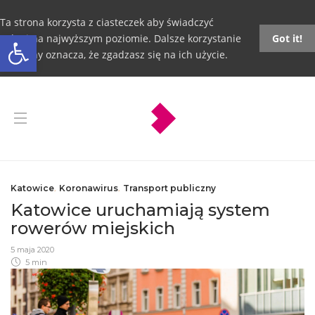
Ta strona korzysta z ciasteczek aby świadczyć
Otwórz pasek narzędzi
usługi na najwyższym poziomie. Dalsze korzystanie
Got it!
ze strony oznacza, że zgadzasz się na ich użycie.
Katowice
,
Koronawirus
,
Transport publiczny
Katowice uruchamiają system
rowerów miejskich
5 maja 2020
5 min