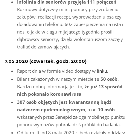
Infolinia dla seniorów przyjęła 111 połączeń
.
Rozmowy dotyczyły m.in. pomocy przy zrobieniu
zakupów, realizacji recept, wyprowadzeniu psa czy
doładowaniu telefonu. 602 zabezpieczenia na usta i
nos, o jakie w ciągu mijającego tygodnia prosili
dąbrowscy seniorzy, dzięki wolontariuszom zaczęły
trafiać do zamawiających.
7.05.2020 (czwartek, godz. 20:00)
Raport dnia w formie video dostępy w
linku.
Bilans zakażonych w naszym mieście
to 50 osób
.
Bardzo dobrą informacją jest to,
że już 13 spośród
nich pokonało koronawirusa
.
307 osób objętych jest kwarantanną bądź
nadzorem epidemiologicznym
, a od
10 osób
wskazanych przez Sanepid załoga mobilnego punktu
poboru wymazów pobrała dziś próbki do badania.
Od jutra, tj. od 8 maja 2020 r. będą działały oddziały