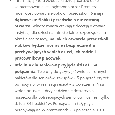
Informacją, która wzbudziła dzisiaj bardzo duże
zainteresowanie jest ogłoszona przez Premiera
możliwość otwarcia żłobków i przedszkoli.
6 maja
dąbrowskie żłobki i przedszkola nie zostaną
otwarte.
Władze miasta czekają z decyzją o otwarciu
instytucji dla dzieci na ministerialne rozporządzenia
określające zasady,
na jakich otwarcie przedszkoli i
żłobków będzie możliwie i bezpieczne dla
przebywających w nich dzieci, ich rodzin i
pracowników placówek.
Infolinia dla seniorów przyjęcia dziś aż 564
połączenia.
Telefony dotyczyły głównie ochronnych
pakietów dla seniorów, zakupów – 5 połączeń czy też
pomocy np. w realizacji recept – 3 połączenia. Nasi
wolontariusze, którzy codziennie dostarczają
maseczki dla potrzebujących seniorów, roznieśli tylko
dzisiaj 345 pakietów. Pomagają im też, gdy ci
przebywają na kwarantannach – 3 połączenia. Dziś