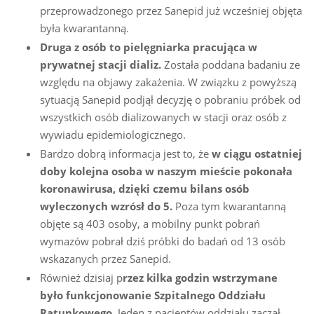
przeprowadzonego przez Sanepid już wcześniej objęta
była kwarantanną.
Druga z osób to pielęgniarka pracująca w
prywatnej stacji dializ.
Została poddana badaniu ze
względu na objawy zakażenia. W związku z powyższą
sytuacją Sanepid podjął decyzję o pobraniu próbek od
wszystkich osób dializowanych w stacji oraz osób z
wywiadu epidemiologicznego.
Bardzo dobrą informacja jest to, że
w ciągu ostatniej
doby kolejna osoba w naszym mieście pokonała
koronawirusa, dzięki czemu bilans osób
wyleczonych wzrósł do 5.
Poza tym kwarantanną
objęte są 403 osoby, a mobilny punkt pobrań
wymazów pobrał dziś próbki do badań od 13 osób
wskazanych przez Sanepid.
Również dzisiaj p
rzez kilka godzin wstrzymane
było funkcjonowanie Szpitalnego Oddziału
Ratunkowego.
Jeden z pacjentów oddziału zaczął