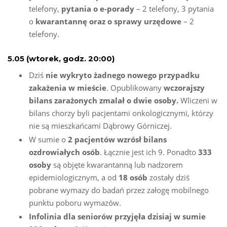
telefony,
pytania o e-porady
– 2 telefony, 3 pytania
o
kwarantannę oraz o sprawy urzędowe
– 2
telefony.
5.05 (wtorek, godz. 20:00)
Dziś
nie wykryto żadnego nowego przypadku
zakażenia w mieście
. Opublikowany
wczorajszy
bilans zarażonych zmalał o dwie osoby.
Wliczeni w
bilans chorzy byli pacjentami onkologicznymi, którzy
nie są mieszkańcami Dąbrowy Górniczej.
W sumie o
2 pacjentów wzrósł bilans
ozdrowiałych osób
. Łącznie jest ich 9. Ponadto
333
osoby
są objęte kwarantanną lub nadzorem
epidemiologicznym, a od
18 osób
zostały dziś
pobrane wymazy do badań przez załogę mobilnego
punktu poboru wymazów.
Infolinia dla seniorów przyjęła dzisiaj w sumie