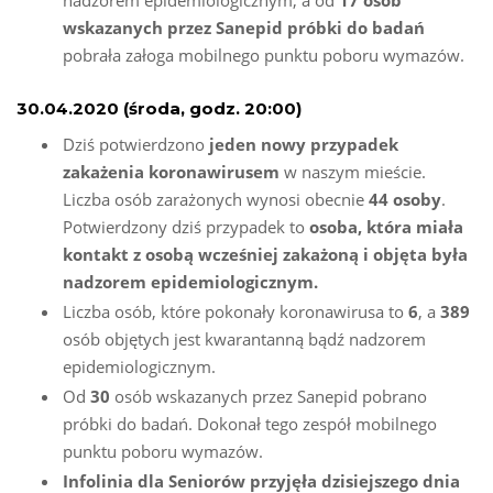
nadzorem epidemiologicznym, a od
17 osób
wskazanych przez Sanepid próbki do badań
pobrała załoga mobilnego punktu poboru wymazów.
30.04.2020 (środa, godz. 20:00)
Dziś potwierdzono
jeden nowy przypadek
zakażenia koronawirusem
w naszym mieście.
Liczba osób zarażonych wynosi obecnie
44 osoby
.
Potwierdzony dziś przypadek to
osoba, która miała
kontakt z osobą wcześniej zakażoną i objęta była
nadzorem epidemiologicznym.
Liczba osób, które pokonały koronawirusa to
6
, a
389
osób objętych jest kwarantanną bądź nadzorem
epidemiologicznym.
Od
30
osób wskazanych przez Sanepid pobrano
próbki do badań. Dokonał tego zespół mobilnego
punktu poboru wymazów.
Infolinia dla Seniorów przyjęła dzisiejszego dnia