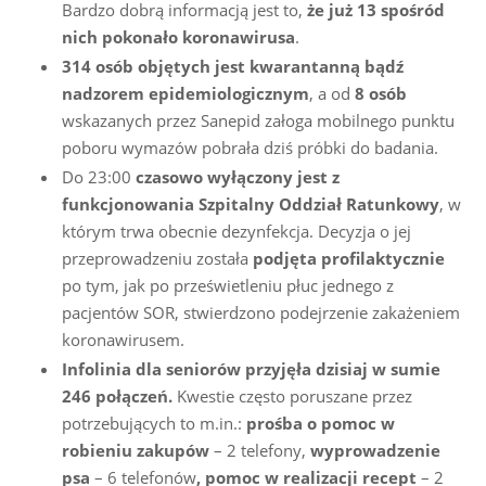
Bardzo dobrą informacją jest to,
że już 13 spośród
nich pokonało koronawirusa
.
314 osób objętych jest kwarantanną bądź
nadzorem epidemiologicznym
, a od
8 osób
wskazanych przez Sanepid załoga mobilnego punktu
poboru wymazów pobrała dziś próbki do badania.
Do 23:00
czasowo wyłączony jest z
funkcjonowania Szpitalny Oddział Ratunkowy
, w
którym trwa obecnie dezynfekcja. Decyzja o jej
przeprowadzeniu została
podjęta profilaktycznie
po tym, jak po prześwietleniu płuc jednego z
pacjentów SOR, stwierdzono podejrzenie zakażeniem
koronawirusem.
Infolinia dla seniorów przyjęła dzisiaj w sumie
246 połączeń.
Kwestie często poruszane przez
potrzebujących to m.in.:
prośba o pomoc w
robieniu zakupów
– 2 telefony,
wyprowadzenie
psa
– 6 telefonów
, pomoc w realizacji recept
– 2