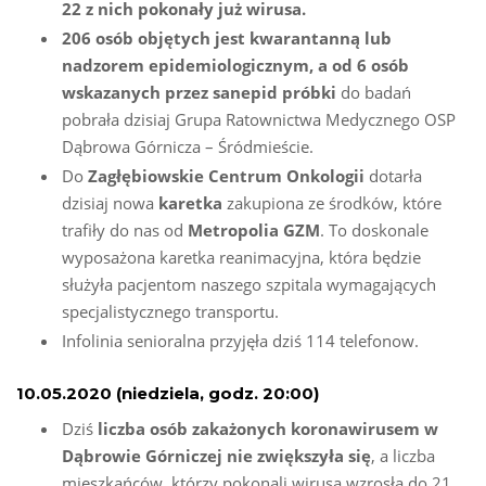
22 z nich pokonały już wirusa.
206 osób objętych jest kwarantanną lub
nadzorem epidemiologicznym, a od 6 osób
wskazanych przez sanepid próbki
do badań
pobrała dzisiaj Grupa Ratownictwa Medycznego OSP
Dąbrowa Górnicza – Śródmieście.
Do
Zagłębiowskie Centrum Onkologii
dotarła
dzisiaj nowa
karetka
zakupiona ze środków, które
trafiły do nas od
Metropolia GZM
. To doskonale
wyposażona karetka reanimacyjna, która będzie
służyła pacjentom naszego szpitala wymagających
specjalistycznego transportu.
Infolinia senioralna przyjęła dziś 114 telefonow.
10.05.2020 (niedziela, godz. 20:00)
Dziś
liczba osób zakażonych koronawirusem w
Dąbrowie Górniczej nie zwiększyła się
, a liczba
mieszkańców, którzy pokonali wirusa wzrosła do 21.