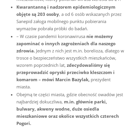
Kwarantanną i nadzorem epidemiologicznym
objęte są 203 osoby
, a od 6 osób wskazanych przez
Sanepid załoga mobilnego punktu pobierania
wymazów pobrała próbki do badań.
– W czasie pandemii koronawirusa
nie możemy
zapominać o innych zagrożeniach dla naszego
zdrowia.
Jednym z nich jest m.in. borelioza, dlatego w
trosce o bezpieczeństwo wszystkich mieszkańców,
wzorem poprzednich lat,
zdecydowaliśmy się
przeprowadzić opryski przeciwko kleszczom i
komarom – mówi Marcin Bazylak,
prezydent
miasta.
Obejmą te części miasta, gdzie obecność owadów jest
najbardziej dokuczliwa,
m.in. głównie parki,
bulwary, akweny wodne, duże osiedla
mieszkaniowe oraz okolice wszystkich czterech
Pogori.