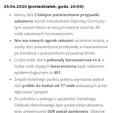
29.04.2020 (poniedziałek, godz. 20:00)
Mamy dziś
2 kolejne potwierdzone przypadki
zakażenia
wśród mieszkańców Dąbrowy Górniczej i
tym samym bilans w naszym mieście urósł do 40
osób zakażonych koronawirusem.
Nie ma nowych ognisk zakażeń
na terenie miasta, a
osoby dziś potwierdzone przebywały w kwarantannie
po kontakcie z pracownikami prywatnej kliniki.
Liczba osób, które
pokonały koronawirusa to 4
, a
liczba osób objętych
kwarantanną
bądź nadzorem
epidemiologicznym to
401
.
Zespół mobilnego punktu poboru wymazów pobrał
dziś
próbki do badań od 17 osób
wskazanych przez
dąbrowski Sanepid.
Po południu u jednego z pacjentów Szpitalnego
Oddziału Ratunkowego było podejrzenia zakażenia,
więc prewencyjnie
SOR został zamknięty
. Obecnie