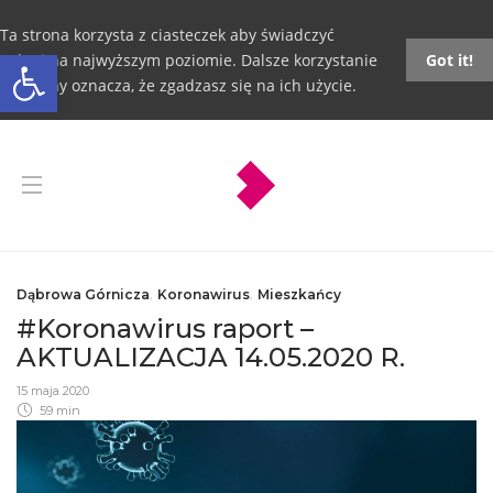
Ta strona korzysta z ciasteczek aby świadczyć
Otwórz pasek narzędzi
usługi na najwyższym poziomie. Dalsze korzystanie
Got it!
ze strony oznacza, że zgadzasz się na ich użycie.
Dąbrowa Górnicza
,
Koronawirus
,
Mieszkańcy
#Koronawirus raport –
AKTUALIZACJA 14.05.2020 R.
15 maja 2020
59 min