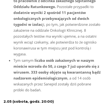
to pracownik z odcinka zakaźnego Szpitalnego
Oddziału Ratunkowego.
Pozostałe przypadki to
dodatnie wyniki 2 spośród 11 pacjentów
onkologicznych przebywających od dwóch
tygodni w izolac
ji, po tym, jak potwierdzone zostało
zakażenie na oddziale Onkologii Klinicznej. 8
pozostałych testów ma wyniki ujemne, a na ostatni
wynik wciąż czekamy, ale potwierdza to że ognisko
koronawirusa w tym miejscu jest pod kontrolą i
wygasa.
Tym samym
liczba osób zakażonych w naszym
mieście wzrosła do 50, z czego 7 już uporało się z
wirusem. 333 osoby objęte są kwarantanną bądź
nadzorem epidemiologicznym
, a od 14 osób
wskazanych przez Sanepid zostały dziś pobrane
próbki do badań.
2.05 (sobota, godz. 20:00)