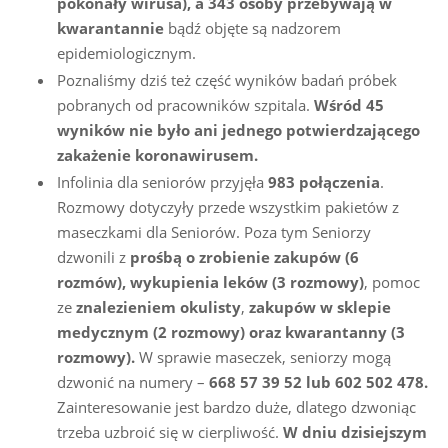
pokonały wirusa), a 343 osoby przebywają w
kwarantannie
bądź objęte są nadzorem
epidemiologicznym.
Poznaliśmy dziś też część wyników badań próbek
pobranych od pracowników szpitala.
Wśród 45
wyników nie było ani jednego potwierdzającego
zakażenie koronawirusem.
Infolinia dla seniorów przyjęła
983 połączenia
.
Rozmowy dotyczyły przede wszystkim pakietów z
maseczkami dla Seniorów. Poza tym Seniorzy
dzwonili z
prośbą o zrobienie zakupów (6
rozmów),
wykupienia leków (3 rozmowy)
, pomoc
ze
znalezieniem okulisty
,
zakupów w sklepie
medycznym (2 rozmowy) oraz kwarantanny (3
rozmowy).
W sprawie maseczek, seniorzy mogą
dzwonić na numery –
668 57 39 52 lub 602 502 478.
Zainteresowanie jest bardzo duże, dlatego dzwoniąc
trzeba uzbroić się w cierpliwość.
W dniu dzisiejszym