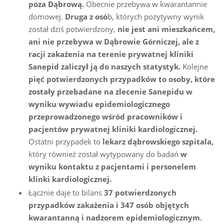
poza Dąbrową.
Obecnie przebywa w kwarantannie
domowej.
Druga z osó
b, których pozytywny wynik
został dziś potwierdzony,
nie jest ani mieszkańcem,
ani nie przebywa w Dąbrowie Górniczej, ale z
racji zakażenia na terenie prywatnej kliniki
Sanepid zali
czył ją do naszych statystyk.
Kolejne
pięć potwierdzonych przypadków to osoby, które
zostały przebadane na zlecenie Sanepidu w
wyniku wywiadu epidemiologicznego
przeprowadzonego wśród pracowników i
pacjentów prywatnej kliniki kardiologicznej.
Ostatni przypadek to
lekarz dąbrowskiego szpitala,
który również został wytypowany do badań
w
wyniku kontaktu z pacjentami i personelem
klinki kardiologicznej.
Łącznie daje to bilans
37 potwierdzonych
przypadków zakażenia i 347 osób objętych
kwarantanną i nadzorem epidemiologicznym.