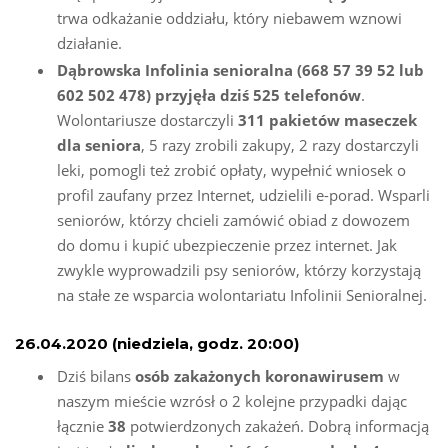
trwa odkażanie oddziału, który niebawem wznowi
działanie.
Dąbrowska Infolinia senioralna (668 57 39 52 lub
602 502 478) przyjęła dziś 525 telefonów
.
Wolontariusze dostarczyli
311 pakietów maseczek
dla seniora
, 5 razy zrobili zakupy, 2 razy dostarczyli
leki, pomogli też zrobić opłaty, wypełnić wniosek o
profil zaufany przez Internet, udzielili e-porad. Wsparli
seniorów, którzy chcieli zamówić obiad z dowozem
do domu i kupić ubezpieczenie przez internet. Jak
zwykle wyprowadzili psy seniorów, którzy korzystają
na stałe ze wsparcia wolontariatu Infolinii Senioralnej.
26.04.2020 (niedziela, godz. 20:00)
Dziś bilans
osób zakażonych koronawirusem
w
naszym mieście wzrósł o 2 kolejne przypadki dając
łącznie
38
potwierdzonych zakażeń. Dobrą informacją