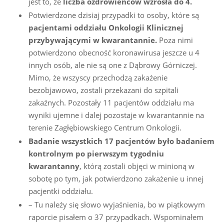
jest to, że
liczba ozdrowieńców wzrosła do 4.
Potwierdzone dzisiaj przypadki to osoby, które są
pacjentami oddziału Onkologii Klinicznej
przybywającymi w kwarantannie.
Poza nimi
potwierdzono obecność koronawirusa jeszcze u 4
innych osób, ale nie są one z Dąbrowy Górniczej.
Mimo, że wszyscy przechodzą zakażenie
bezobjawowo, zostali przekazani do szpitali
zakaźnych. Pozostały 11 pacjentów oddziału ma
wyniki ujemne i dalej pozostaje w kwarantannie na
terenie Zagłębiowskiego Centrum Onkologii.
Badanie wszystkich 17 pacjentów było badaniem
kontrolnym po pierwszym tygodniu
kwarantanny
, którą zostali objęci w minioną w
sobotę po tym, jak potwierdzono zakażenie u innej
pacjentki oddziału.
– Tu należy się słowo wyjaśnienia, bo w piątkowym
raporcie pisałem o 37 przypadkach. Wspominałem