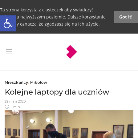
Ta strona korzysta z ciasteczek aby świadczyć
Otwórz pasek narzędzi
usługi na najwyższym poziomie. Dalsze korzystanie
Got it!
ze strony oznacza, że zgadzasz się na ich użycie.
Mieszkańcy
,
Mikołów
Kolejne laptopy dla uczniów
29 maja 2020
1 min