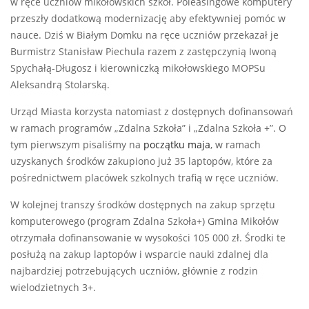
w ręce uczniów mikołowskich szkół. Poleasingowe komputery
przeszły dodatkową modernizację aby efektywniej pomóc w
nauce. Dziś w Białym Domku na ręce uczniów przekazał je
Burmistrz Stanisław Piechula razem z zastępczynią Iwoną
Spychałą-Długosz i kierowniczką mikołowskiego MOPSu
Aleksandrą Stolarską.
Urząd Miasta korzysta natomiast z dostępnych dofinansowań
w ramach programów „Zdalna Szkoła” i „Zdalna Szkoła +”. O
tym pierwszym pisaliśmy na
początku maja
, w ramach
uzyskanych środków zakupiono już 35 laptopów, które za
pośrednictwem placówek szkolnych trafią w ręce uczniów.
W kolejnej transzy środków dostępnych na zakup sprzętu
komputerowego (program Zdalna Szkoła+) Gmina Mikołów
otrzymała dofinansowanie w wysokości 105 000 zł. Środki te
posłużą na zakup laptopów i wsparcie nauki zdalnej dla
najbardziej potrzebujących uczniów, głównie z rodzin
wielodzietnych 3+.