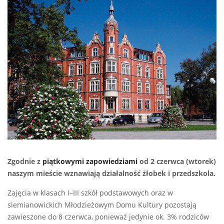
Zgodnie z
piątkowymi zapowiedziami
od 2 czerwca (wtorek)
naszym mieście wznawiają działalność żłobek i przedszkola.
Zajęcia w klasach I–III szkół podstawowych oraz w
siemianowickich Młodzieżowym Domu Kultury pozostają
zawieszone do 8 czerwca, ponieważ jedynie ok. 3% rodziców