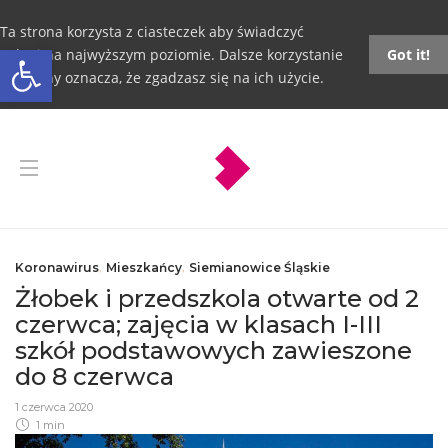
Ta strona korzysta z ciasteczek aby świadczyć
Otwórz pasek narzędzi
usługi na najwyższym poziomie. Dalsze korzystanie
Got it!
ze strony oznacza, że zgadzasz się na ich użycie.
Koronawirus
,
Mieszkańcy
,
Siemianowice Śląskie
Żłobek i przedszkola otwarte od 2
czerwca; zajęcia w klasach I-III
szkół podstawowych zawieszone
do 8 czerwca
1 czerwca 2020
1 min