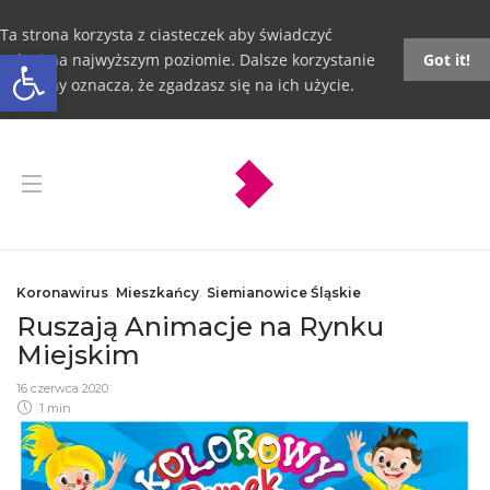
Ta strona korzysta z ciasteczek aby świadczyć
Otwórz pasek narzędzi
usługi na najwyższym poziomie. Dalsze korzystanie
Got it!
ze strony oznacza, że zgadzasz się na ich użycie.
Koronawirus
,
Mieszkańcy
,
Siemianowice Śląskie
Ruszają Animacje na Rynku
Miejskim
16 czerwca 2020
1 min