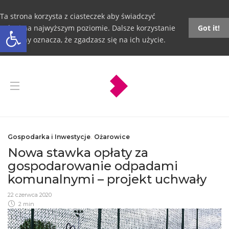
Ta strona korzysta z ciasteczek aby świadczyć
Otwórz pasek narzędzi
usługi na najwyższym poziomie. Dalsze korzystanie
Got it!
ze strony oznacza, że zgadzasz się na ich użycie.
Gospodarka i Inwestycje
,
Ożarowice
Nowa stawka opłaty za
gospodarowanie odpadami
komunalnymi – projekt uchwały
22 czerwca 2020
2 min