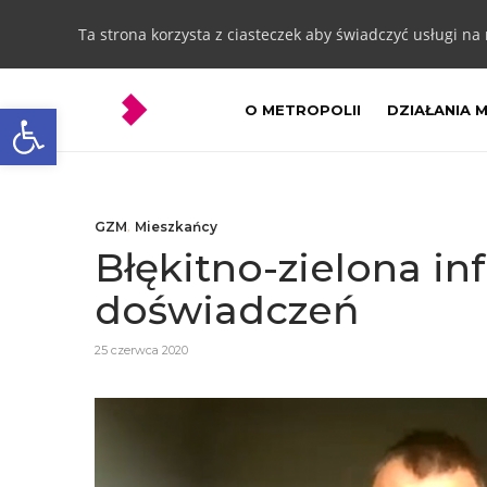
Ta strona korzysta z ciasteczek aby świadczyć usługi na
Otwórz pasek narzędzi
O METROPOLII
DZIAŁANIA 
GZM
,
Mieszkańcy
Błękitno-zielona i
doświadczeń
25 czerwca 2020