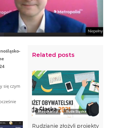
nośląsko-
Related posts
ne
24
y się czym
ocześnie
Mieszkańcy
Ruda Śląska
Rudzianie złożyli projekty