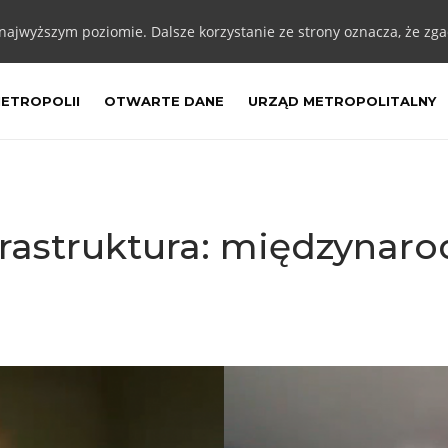
 najwyższym poziomie. Dalsze korzystanie ze strony oznacza, że zgad
METROPOLII
OTWARTE DANE
URZĄD METROPOLITALNY
nfrastruktura: międzyna