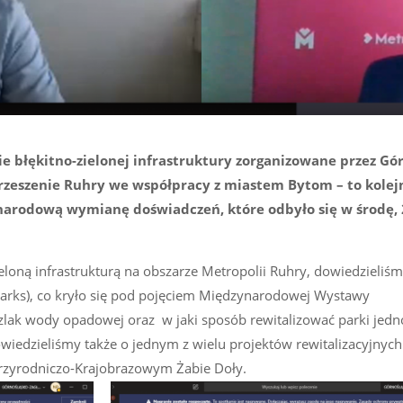
 błękitno-zielonej infrastruktury zorganizowane przez Gór
rzeszenie Ruhry we współpracy z miastem Bytom – to kolej
narodową wymianę doświadczeń, które odbyło się w środę, 
eloną infrastrukturą na obszarze Metropolii Ruhry, dowiedzieliśm
erparks), co kryło się pod pojęciem Międzynarodowej Wystawy
szlak wody opadowej oraz w jaki sposób rewitalizować parki jedn
iedzieliśmy także o jednym z wielu projektów rewitalizacyjnych
Przyrodniczo-Krajobrazowym Żabie Doły.