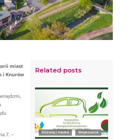
orii miast
Related posts
in i Knurów
ieniędzmi,
u
ądu
Rozwój i nauka
Wojkowice
 na 7. –