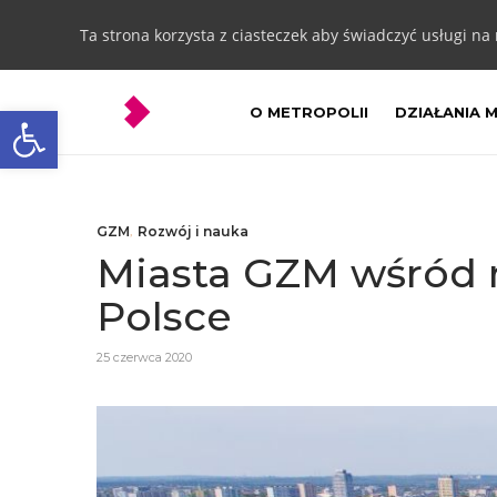
Ta strona korzysta z ciasteczek aby świadczyć usługi na
Otwórz pasek narzędzi
O METROPOLII
DZIAŁANIA 
GZM
,
Rozwój i nauka
Miasta GZM wśród 
Polsce
25 czerwca 2020