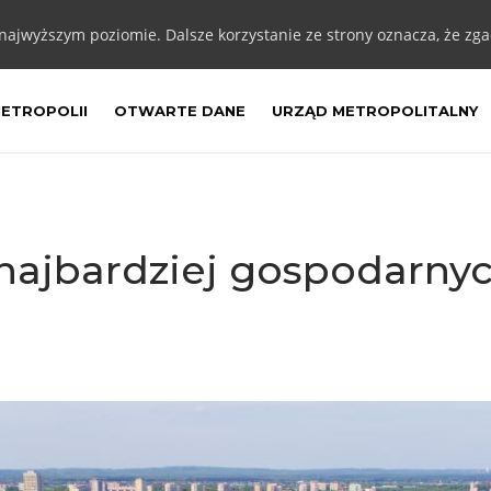
 najwyższym poziomie. Dalsze korzystanie ze strony oznacza, że zgad
METROPOLII
OTWARTE DANE
URZĄD METROPOLITALNY
najbardziej gospodarn