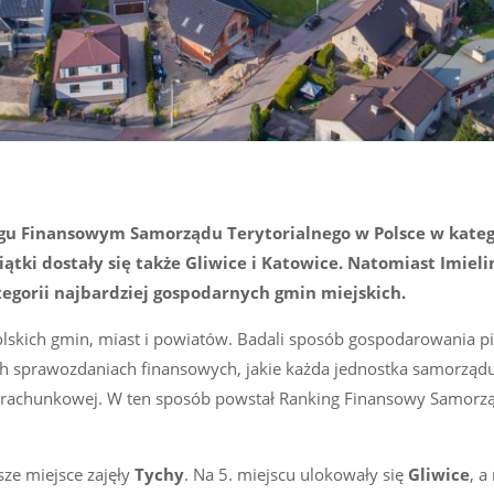
ngu Finansowym Samorządu Terytorialnego w Polsce w kateg
ątki dostały się także Gliwice i Katowice. Natomiast Imiel
ategorii najbardziej gospodarnych gmin miejskich.
olskich gmin, miast i powiatów. Badali sposób gospodarowania p
ych sprawozdaniach finansowych, jakie każda jednostka samorząd
Obrachunkowej. W ten sposób powstał Ranking Finansowy Samorz
ze miejsce zajęły
Tychy
. Na 5. miejscu ulokowały się
Gliwice
, a