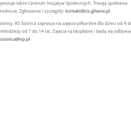
anizuje także Centrum Inicjatyw Społecznych. Trwają spotkania
grodnicze. Zgłoszenia i szczegóły:
kontakt@cis-gliwice.pl
.
icy. KS Sośnica zaprasza na zajęcia piłkarskie dla dzieci od 4 do
i i młodzieży od 7 do 14 lat. Zajęcia są bezpłatne i będą się odbyw
ssosnica@op.pl
.