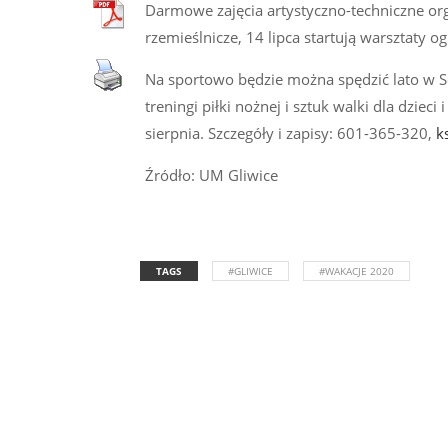
Darmowe zajęcia artystyczno-techniczne org
rzemieślnicze, 14 lipca startują warsztaty o
Na sportowo będzie można spędzić lato w Sośn
treningi piłki nożnej i sztuk walki dla dziec
sierpnia. Szczegóły i zapisy: 601-365-320,
k
Źródło: UM Gliwice
TAGS
#GLIWICE
#WAKACJE 2020