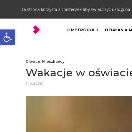
Ta strona korzysta z ciasteczek aby świadczyć usługi na
Otwórz pasek narzędzi
O METROPOLII
DZIAŁANIA 
Gliwice
,
Mieszkańcy
Wakacje w oświaci
1 lipca 2020