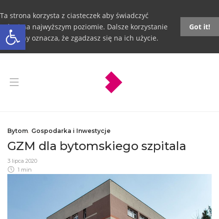
Ta strona korzysta z ciasteczek aby świadczyć
Otwórz pasek narzędzi
usługi na najwyższym poziomie. Dalsze korzystanie
Got it!
ze strony oznacza, że zgadzasz się na ich użycie.
Bytom
,
Gospodarka i Inwestycje
GZM dla bytomskiego szpitala
3 lipca 2020
1 min