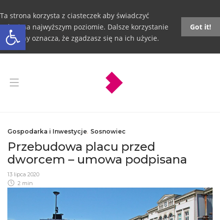
Ta strona korzysta z ciasteczek aby świadczyć
Otwórz pasek narzędzi
usługi na najwyższym poziomie. Dalsze korzystanie
Got it!
ze strony oznacza, że zgadzasz się na ich użycie.
Gospodarka i Inwestycje
,
Sosnowiec
Przebudowa placu przed
dworcem – umowa podpisana
13 lipca 2020
2 min