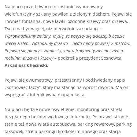
Na placu przed dworcem zostanie wybudowany
wielofunkcyjny szklany pawilon z zielonym dachem. Pojawi się
również fontanna, nowe ławki, ozdobne krzewy oraz drzewa.
Tych ma być więcej, niż pierwotnie zakładano. –
Wprowadziliśmy zmiany. Myślę, że wszyscy się ucieszą, b będzie
więcej zieleni. Nasadzimy drzewa – będą miały powyżej 2 metrów.
Pojawią się planty – zamiast granitu fragmenty zieleni i zieleń
mobilna: drzewa i krzewy
– podkreśla prezydent Sosnowca,
Arkadiusz Chęciński.
Pojawi się dwumetrowy, przestrzenny i podświetlany napis
„Sosnowiec łączy”, który ma stanąć na wprost dworca. Ma on
współgrać z interaktywną mapą miasta.
Na placu będzie nowe oświetlenie, monitoring oraz strefa
bezpłatnego bezprzewodowego internetu. Po prawej stronie
stanie też nowa wiata autobusowa, parking rowerowy, parking
taksówek, strefa parkingu krótkoterminowego oraz stacja