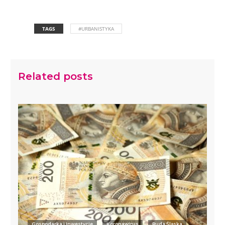
TAGS
#URBANISTYKA
Related posts
Gospodarka i Inwestycje
Koronawirus
Ruda Śląska