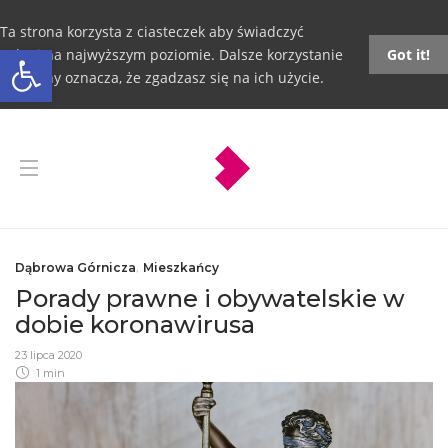
Ta strona korzysta z ciasteczek aby świadczyć
Otwórz pasek narzędzi
usługi na najwyższym poziomie. Dalsze korzystanie
Got it!
ze strony oznacza, że zgadzasz się na ich użycie.
Dąbrowa Górnicza
,
Mieszkańcy
Porady prawne i obywatelskie w
dobie koronawirusa
23 lipca 2020
1 min