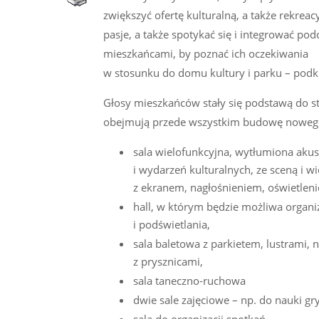
zwiększyć ofertę kulturalną, a także rekre
pasje, a także spotykać się i integrować p
mieszkańcami, by poznać ich oczekiwania
w stosunku do domu kultury i parku – podk
Głosy mieszkańców stały się podstawą do st
obejmują przede wszystkim budowę nowego 
sala wielofunkcyjna, wytłumiona aku
i wydarzeń kulturalnych, ze sceną i w
z ekranem, nagłośnieniem, oświetleni
hall, w którym będzie możliwa organ
i podświetlania,
sala baletowa z parkietem, lustrami, 
z prysznicami,
sala taneczno-ruchowa
dwie sale zajęciowe – np. do nauki gr