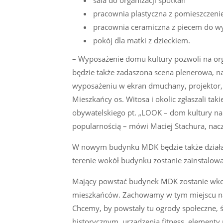
sala do organizacji spotkań
pracownia plastyczna z pomieszcze
pracownia ceramiczna z piecem do wy
pokój dla matki z dzieckiem.
– Wyposażenie domu kultury pozwoli na or
będzie także zadaszona scena plenerowa, nag
wyposażeniu w ekran dmuchany, projektor, l
Mieszkańcy os. Witosa i okolic zgłaszali ta
obywatelskiego pt. „LOOK – dom kultury na 
popularnością – mówi Maciej Stachura, nacz
W nowym budynku MDK będzie także działać 
terenie wokół budynku zostanie zainstalowan
Mający powstać budynek MDK zostanie wkom
mieszkańców. Zachowamy w tym miejscu nat
Chcemy, by powstały tu ogrody społeczne, ś
historycznym, urządzenia fitness, elementy m