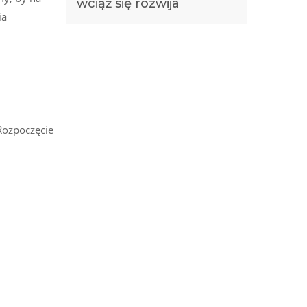
wciąż się rozwija
ia
Rozpoczęcie