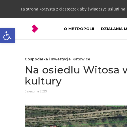
Ta strona korzysta z ciasteczek aby świadczyć usługi na
Otwórz pasek narzędzi
O METROPOLII
DZIAŁANIA 
Gospodarka i Inwestycje
,
Katowice
Na osiedlu Witosa
kultury
3 sierpnia 2020