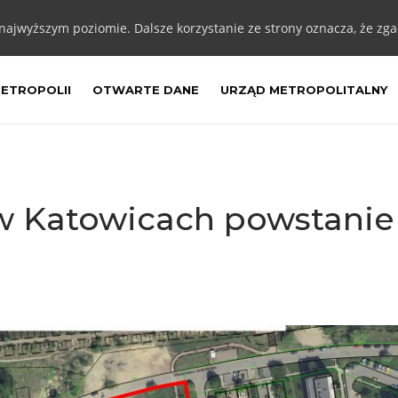
 najwyższym poziomie. Dalsze korzystanie ze strony oznacza, że zgad
METROPOLII
OTWARTE DANE
URZĄD METROPOLITALNY
 w Katowicach powstanie