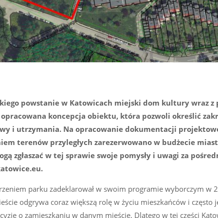
bskiego powstanie w Katowicach miejski dom kultury wraz z
 opracowana koncepcja obiektu, która pozwoli określić zak
udowy i utrzymania. Na opracowanie dokumentacji projektowe
iem terenów przyległych zarezerwowano w budżecie miasta
mogą zgłaszać w tej sprawie swoje pomysły i uwagi za pośr
katowice.eu.
zeniem parku zadeklarował w swoim programie wyborczym w 2
eście odgrywa coraz większą rolę w życiu mieszkańców i często j
yzję o zamieszkaniu w danym mieście. Dlatego w tej części Kat