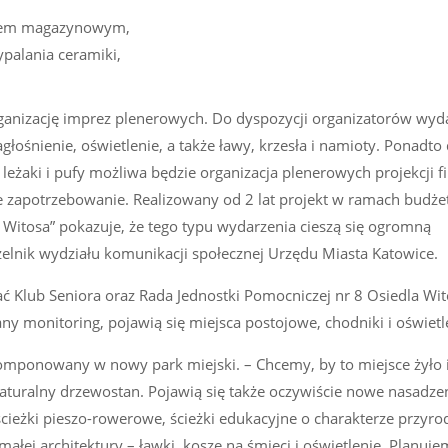
niem magazynowym,
palania ceramiki,
ganizację imprez plenerowych. Do dyspozycji organizatorów wyd
łośnienie, oświetlenie, a także ławy, krzesła i namioty. Ponadto 
eżaki i pufy możliwa będzie organizacja plenerowych projekcji 
kie zapotrzebowanie. Realizowany od 2 lat projekt w ramach budże
Witosa” pokazuje, że tego typu wydarzenia cieszą się ogromną
elnik wydziału komunikacji społecznej Urzędu Miasta Katowice.
Klub Seniora oraz Rada Jednostki Pomocniczej nr 8 Osiedla Wit
y monitoring, pojawią się miejsca postojowe, chodniki i oświetl
ponowany w nowy park miejski. – Chcemy, by to miejsce żyło i
uralny drzewostan. Pojawią się także oczywiście nowe nasadzen
cieżki pieszo-rowerowe, ścieżki edukacyjne o charakterze przyro
ałej architektury – ławki, kosze na śmieci i oświetlenie. Planuje