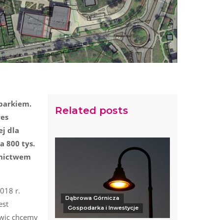
 parkiem.
Related posts
res
j dla
 800 tys.
ednictwem
018 r.
Dąbrowa Górnicza
est
Gospodarka i Inwestycje
owic chcemy