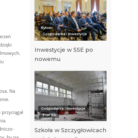
Bytom
Gospodarka i Inwestycje
arzeń
dzięki
Inwestycje w SSE po
filmowych.
nowemu
tu
osa. Na
enie.
Gospodarka i Inwestycje
 przyciągał
Knurów
ia.
dniczo-
Szkoła w Szczygłowicach
my, by na