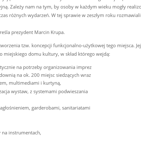
acyjną. Zależy nam na tym, by osoby w każdym wieku mogły reali
odczas różnych wydarzeń. W tej sprawie w zeszłym roku rozmawial
reśla prezydent Marcin Krupa.
worzenia tzw. koncepcji funkcjonalno-użytkowej tego miejsca. Jej
miejskiego domu kultury, w skład którego wejdą:
stycznie na potrzeby organizowania imprez
idownią na ok. 200 miejsc siedzących wraz
em, multimediami i kurtyną,
izacja wystaw, z systemami podwieszania
nagłośnieniem, garderobami, sanitariatami
y na instrumentach,