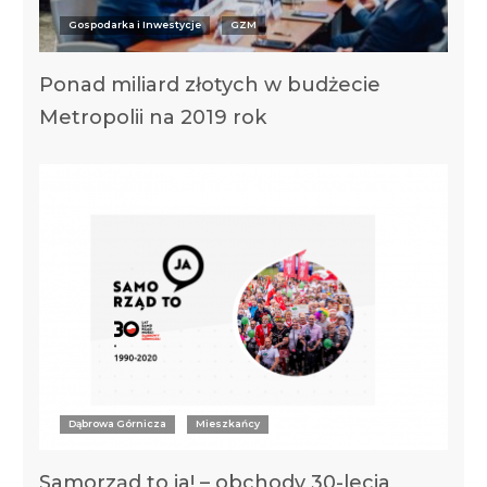
Gospodarka i Inwestycje
GZM
Ponad miliard złotych w budżecie
Metropolii na 2019 rok
Dąbrowa Górnicza
Mieszkańcy
Samorząd to ja! – obchody 30-lecia