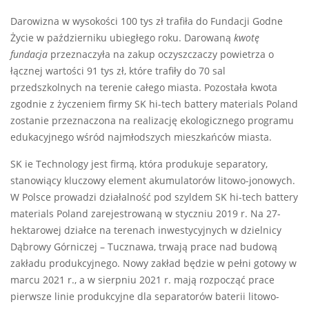
Darowizna w wysokości 100 tys zł trafiła do Fundacji Godne
Życie w październiku ubiegłego roku. Darowaną
kwotę
fundacja
przeznaczyła na zakup oczyszczaczy powietrza o
łącznej wartości 91 tys zł, które trafiły do 70 sal
przedszkolnych na terenie całego miasta. Pozostała kwota
zgodnie z życzeniem firmy SK hi-tech battery materials Poland
zostanie przeznaczona na realizację ekologicznego programu
edukacyjnego wśród najmłodszych mieszkańców miasta.
SK ie Technology jest firmą, która produkuje separatory,
stanowiący kluczowy element akumulatorów litowo-jonowych.
W Polsce prowadzi działalność pod szyldem SK hi-tech battery
materials Poland zarejestrowaną w styczniu 2019 r. Na 27-
hektarowej działce na terenach inwestycyjnych w dzielnicy
Dąbrowy Górniczej – Tucznawa, trwają prace nad budową
zakładu produkcyjnego. Nowy zakład będzie w pełni gotowy w
marcu 2021 r., a w sierpniu 2021 r. mają rozpocząć prace
pierwsze linie produkcyjne dla separatorów baterii litowo-