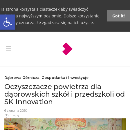
Ta strona korzysta z ciasteczek aby świadczyć
Otwórz pasek narzędzi
usługi na najwyższym poziomie. Dalsze korzystanie
Got it!
ze strony oznacza, że zgadzasz się na ich użycie.
Dąbrowa Górnicza
,
Gospodarka i Inwestycje
Oczyszczacze powietrza dla
dąbrowskich szkół i przedszkoli od
SK Innovation
6 sierpnia 2020
1 min