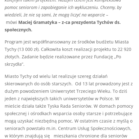
kolejnym takim projektem. Naszym celem jest kompleksowa
pomoc seniorom i zapobieganie ich wykluczeniu. Chcemy, by
wiedzieli, że nie są sami, że mogą liczyć na wsparcie –
mówi
Maciej Gramatyka – z-ca prezydenta Tychów ds.
społecznych.
Program jest współfinansowany ze środków budżetu Miasta
Tychy (13 000 zł). Całkowita koszt realizacji projektu to 22 920
złotych. Zadanie będzie realizowane przez Fundację „Po
skrzydła”.
Miasto Tychy od wielu lat realizuje szereg działań
skierowanych do osób starszych. Od 13 lat prowadzony jest z
dużym powodzeniem Uniwersytet Trzeciego Wieku. To dziś
jeden z największych takich uniwersytetów w Polsce. W
mieście działa także Tyska Rada Seniorów. W domach pomocy
społecznej i ośrodkach wsparcia osoby starsze i potrzebujące
mogą uzyskać niezbędną pomoc. W ostatnim czasie z myślą o
seniorach powstało m.in. Centrum Usług Społecznościowych,
w którym znajdują się mieszkania chronione dla seniorów