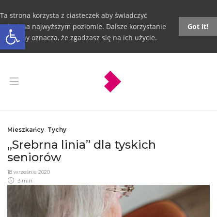
Ta strona korzysta z ciasteczek aby świadczyć
Otwórz pasek narzędzi
usługi na najwyższym poziomie. Dalsze korzystanie
Got it!
ze strony oznacza, że zgadzasz się na ich użycie.
Mieszkańcy
,
Tychy
„Srebrna linia” dla tyskich
seniorów
18 września 2020
3 min