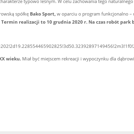
charakterze typowo leśnym. W celu zachowania tego naturalnego c
browską spółkę
Bako Sport,
w oparciu o program funkcjonalno –
.
Termin realizacji to 10 grudnia 2020 r. Na czas robót park
02!2d19.228554465902825!3d50.32392897149456!2m3!1f0!2f
XX wieku.
Miał być miejscem rekreacji i wypoczynku dla dąbrowi