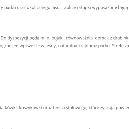
lory parku oraz okolicznego lasu. Tablice i słupki wyposażone b
 Do dyspozycji będą m.in. bujaki, równoważnia, domek z drabinką 
odzeń wpisze się w leśny, naturalny krajobraz parku. Strefę za
tkówki, koszykówki oraz tenisa stołowego, które zyskają powierz