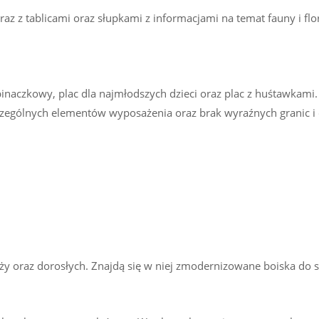
raz z tablicami oraz słupkami z informacjami na temat fauny i f
pinaczkowy, plac dla najmłodszych dzieci oraz plac z huśtawkami.
gólnych elementów wyposażenia oraz brak wyraźnych granic i ogr
 oraz dorosłych. Znajdą się w niej zmodernizowane boiska do sia