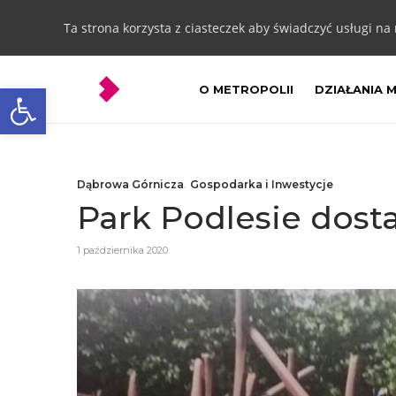
Ta strona korzysta z ciasteczek aby świadczyć usługi na
Otwórz pasek narzędzi
O METROPOLII
DZIAŁANIA 
Dąbrowa Górnicza
,
Gospodarka i Inwestycje
Park Podlesie dosta
1 października 2020