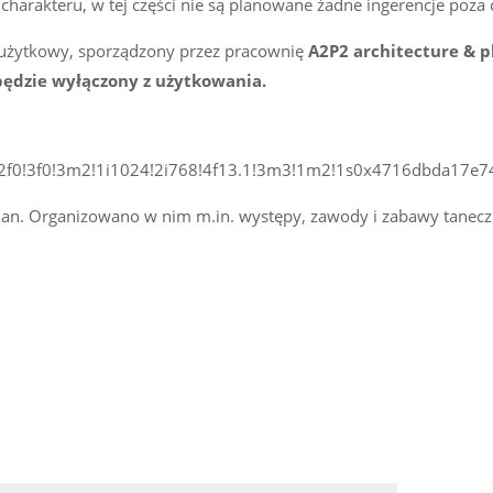
harakteru, w tej części nie są planowane żadne ingerencje poza 
 użytkowy, sporządzony przez pracownię
A2P2 architecture & p
 będzie wyłączony z użytkowania.
0!3f0!3m2!1i1024!2i768!4f13.1!3m3!1m2!1s0x4716dbda17e74
an. Organizowano w nim m.in. występy, zawody i zabawy taneczne