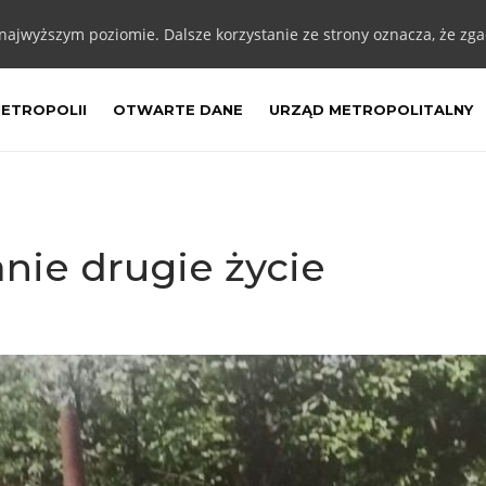
 najwyższym poziomie. Dalsze korzystanie ze strony oznacza, że zgad
METROPOLII
OTWARTE DANE
URZĄD METROPOLITALNY
nie drugie życie