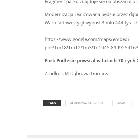
Fragment parku znajduje się na obszarze o 
Modernizacja realizowana będzie przez dą
Wartość inwestycji wynosi 3 mln 444 tys. zł
https://www.google.com/maps/embed?
pb=!1m18!1m12!1m3!1d1045.89992541632
Park Podlesie powstał w latach 70-tych 
Źródło: UM Dąbrowa Górnicza
TAGS
#DĄBROWA GÓRNICZA
#PARKI