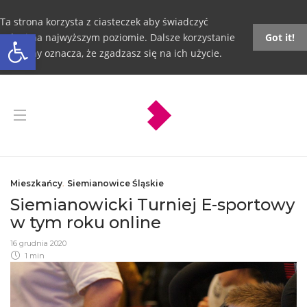
Ta strona korzysta z ciasteczek aby świadczyć
Otwórz pasek narzędzi
usługi na najwyższym poziomie. Dalsze korzystanie
Got it!
ze strony oznacza, że zgadzasz się na ich użycie.
Mieszkańcy
,
Siemianowice Śląskie
Siemianowicki Turniej E-sportowy
w tym roku online
16 grudnia 2020
1 min