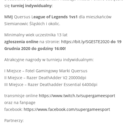
się
turniej indywidualny
:
MMJ
Quersus L
eague of Legends 1vs1
dla mieszkańców
Siemianowic Śląskich i okolic.
Minimalny wiek uczestnika 13 lat
zgłoszenia online
na stronie:
https://bit.ly/SGESTE2020
do 19
Grudnia 2020 do godziny 16:00!
Atrakcyjne nagrody w turnieju indywidualnym:
I Miejsce – Fotel Gamingowy Marki Quersus
II Miejsce – Razer DeathAdder V2 20000dpi
III Miejsce – Razer Deathadder Essential 6400dpi
transmisje online
https://www.twitch.tv/supergameesport
oraz na fanpage
facebook:
https://www.facebook.com/supergameesport
Partnerzy: