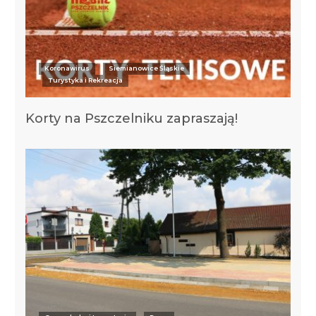
Koronawirus
Siemianowice Śląskie
Turystyka i Rekreacja
Korty na Pszczelniku zapraszają!