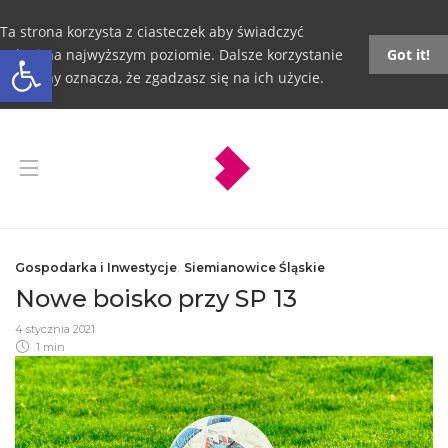
Ta strona korzysta z ciasteczek aby świadczyć
Otwórz pasek narzędzi
usługi na najwyższym poziomie. Dalsze korzystanie
Got it!
ze strony oznacza, że zgadzasz się na ich użycie.
Gospodarka i Inwestycje
,
Siemianowice Śląskie
Nowe boisko przy SP 13
4 stycznia 2021
1 min