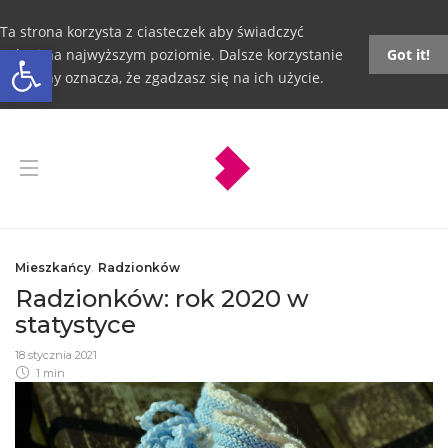
Ta strona korzysta z ciasteczek aby świadczyć
Otwórz pasek narzędzi
usługi na najwyższym poziomie. Dalsze korzystanie
Got it!
ze strony oznacza, że zgadzasz się na ich użycie.
Mieszkańcy
,
Radzionków
Radzionków: rok 2020 w
statystyce
18 stycznia 2021
1 min