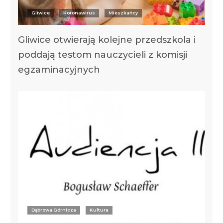
Gliwice
Koronawirus
Mieszkańcy
Gliwice otwierają kolejne przedszkola i
poddają testom nauczycieli z komisji
egzaminacyjnych
Dąbrowa Górnicza
Kultura