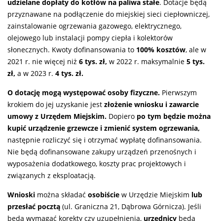
udzielane dopłaty do kotłów na paliwa stałe
. Dotacje będą
przyznawane na podłączenie do miejskiej sieci ciepłowniczej,
zainstalowanie ogrzewania gazowego, elektrycznego,
olejowego lub instalacji pompy ciepła i kolektorów
słonecznych. Kwoty dofinansowania to
100% kosztów
, ale w
2021 r. nie więcej niż
6 tys. zł,
w 2022 r. maksymalnie
5 tys.
zł,
a w 2023 r.
4 tys. zł.
O dotację mogą występować osoby fizyczne.
Pierwszym
krokiem do jej uzyskanie jest
złożenie wniosku i zawarcie
umowy z Urzędem Miejskim.
Dopiero
po tym będzie można
kupić urządzenie grzewcze i zmienić system ogrzewania,
następnie rozliczyć się i otrzymać wypłatę dofinansowania.
Nie będą dofinansowane zakupy urządzeń przenośnych i
wyposażenia dodatkowego, koszty prac projektowych i
związanych z eksploatacją.
Wnioski
można składać
osobiście
w Urzędzie Miejskim
lub
przesłać pocztą
(ul. Graniczna 21, Dąbrowa Górnicza). Jeśli
będą wymagać korekty czy uzupełnienia,
urzędnicy
będą