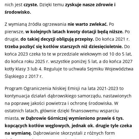
nich jest
czyste.
Dzięki temu
zyskuje nasze zdrowie i
środowisko.
Z wymianą źródła ogrzewania
nie warto zwlekać.
Po
pierwsze,
w kolejnych latach kwoty dotacji będą niższe.
Po
drugie,
do takiej decyzji obligują przepisy.
Do końca 2021 r.
trzeba pozbyć się kotłów starszych niż dziesięcioletnie.
Do
końca 2023 czeka to te w przedziale wiekowym od 10 do 5 lat,
do końca roku 2025 r. wszystkie poniżej 5 lat, a do końca 2027
kotły klasy 3 lub 4. Reguluje to uchwała Sejmiku Województwa
Śląskiego z 2017 r.
Program Ograniczenia Niskiej Emisji na lata 2021-2023 to
kontynuacja działań dąbrowskiego samorządu, nastawionych
na poprawę jakości powietrza i ochronę środowiska. W
ostatnich latach, głównie dzięki finansowemu wsparciu
miasta,
w Dąbrowie Górniczej wymieniono prawie 6 tys.
kopcących kotłów węglowych, jednak ok. drugie tyle czeka
na wymianę.
Dąbrowianie skorzystali z różnych form