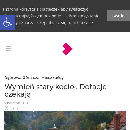
Ta strona korzysta z ciasteczek aby świadczyć
Otwórz pasek narzędzi
usługi na najwyższym poziomie. Dalsze korzystanie
Got it!
ze strony oznacza, że zgadzasz się na ich użycie.
Dąbrowa Górnicza
,
Mieszkańcy
Wymień stary kocioł. Dotacje
czekają
7 kwietnia 2021
3 min