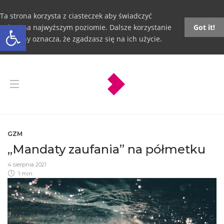
Ta strona korzysta z ciasteczek aby świadczyć
Otwórz pasek narzędzi
usługi na najwyższym poziomie. Dalsze korzystanie
Got it!
ze strony oznacza, że zgadzasz się na ich użycie.
GZM
„Mandaty zaufania” na półmetku
4 sierpnia 2021
1 min