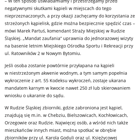
– W ten sposób uświadamiamy i przestrzegamy przed
negatywnymi skutkami kąpieli w miejscach do tego
nieprzeznaczonych, a przy okazji zachęcamy do korzystania ze
strzeżonych kąpielisk, gdzie można bezpiecznie spędzić czas –
mówi Marek Partuś, komendant Straży Miejskiej w Rudzie
Śląskiej. „Mandat zaufania” uprawnia do jednorazowej wizyty
na basenie letnim Miejskiego Ośrodka Sportu i Rekreacji przy
ul. Ratowników 2 w Nowym Bytomiu.
Jeśli osoba zostanie powtórnie przyłapana na kąpieli
w niestrzeżonym akwenie wodnym, a tym samym popełnia
wykroczenie z art. 55 Kodeksu wykroczeń, zostaje ukarana
mandatem karnym w kwocie nawet 250 zł lub skierowaniem
wniosku o ukaranie do sądu.
W Rudzie Śląskiej zbiorniki, gdzie zabroniona jest kąpiel,
znajdują się m.in. w Chebziu, Bielszowicach, Kochłowicach,
Orzegowie oraz Rudzie. Najwięcej osób, a wśród nich także
mieszkańców innych miast, można spotkać w obrębie
zbiorników przy ul. Karola Goduli oraz ul. Księżycowej