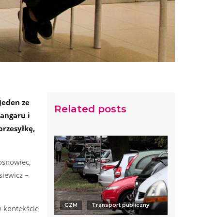
Jeden ze
Related posts
angaru i
przesyłkę,
osnowiec,
iewicz –
GZM
Transport publiczny
w kontekście