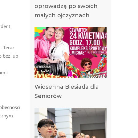
oprowadzą po swoich
małych ojczyznach
ydent
. Teraz
o bez lub
GZM
om i
Wiosenna Biesiada dla
Seniorów
 obecności
ycznym.
j