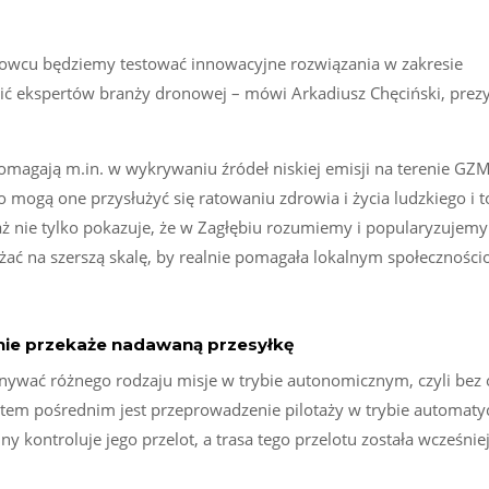
snowcu będziemy testować innowacyjne rozwiązania w zakresie
ić ekspertów branży dronowej – mówi Arkadiusz Chęciński, prez
omagają m.in. w wykrywaniu źródeł niskiej emisji na terenie GZM
 mogą one przysłużyć się ratowaniu zdrowia i życia ludzkiego i t
aż nie tylko pokazuje, że w Zagłębiu rozumiemy i popularyzujemy
ażać na szerszą skalę, by realnie pomagała lokalnym społeczności
nie przekaże nadawaną przesyłkę
nywać różnego rodzaju misje w trybie autonomicznym, czyli bez
ntem pośrednim jest przeprowadzenie pilotaży w trybie automat
y kontroluje jego przelot, a trasa tego przelotu została wcześnie