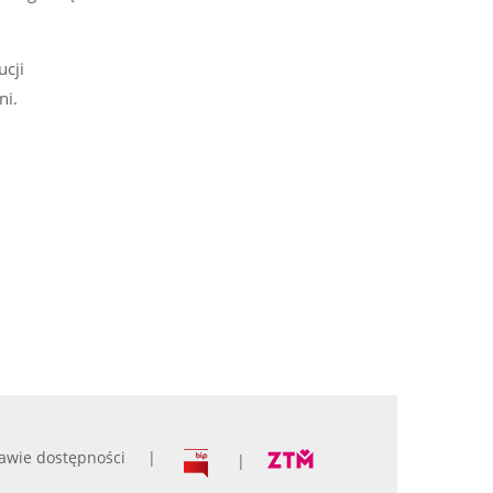
ucji
ni.
awie dostępności