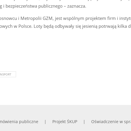
g i bezpieczeństwa publicznego – zaznacza.
osnowcu i Metropolii GZM, jest wspólnym projektem firm i instyt
ych w Polsce. Loty będą odbywały się jesienią potrwają kilka d
ANSPORT
mówienia publiczne
Projekt ŚKUP
Oświadczenie w spr