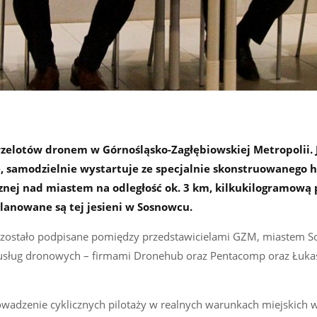
zelotów dronem w Górnośląsko-Zagłębiowskiej Metropolii. 
e, samodzielnie wystartuje ze specjalnie skonstruowanego h
znej nad miastem na odległość ok. 3 km, kilkukilogramową 
planowane są tej jesieni w Sosnowcu.
 zostało podpisane pomiędzy przedstawicielami GZM, miastem S
 usług dronowych – firmami Dronehub oraz Pentacomp oraz Łukas
owadzenie cyklicznych pilotaży w realnych warunkach miejskich 