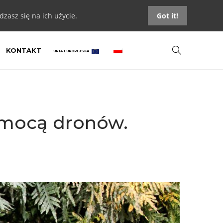
zasz się na ich użycie.
Got it!
KONTAKT
UNIA EUROPEJSKA
pomocą dronów.