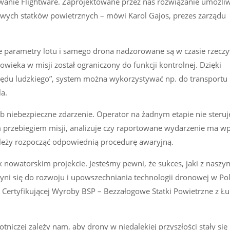
nie Flightware. Zaprojektowane przez nas rozwiązanie umożliw
wych statków powietrznych – mówi Karol Gajos, prezes zarządu
lkie parametry lotu i samego drona nadzorowane są w czasie rzecz
wieka w misji został ograniczony do funkcji kontrolnej. Dzięki
łędu ludzkiego”, system można wykorzystywać np. do transportu 
a.
b niebezpieczne zdarzenie. Operator na żadnym etapie nie steru
przebiegiem misji, analizuje czy raportowane wydarzenie ma w
ależy rozpocząć odpowiednią procedurę awaryjną.
 nowatorskim projekcie. Jesteśmy pewni, że sukces, jaki z naszy
ni się do rozwoju i upowszechniania technologii dronowej w Po
 Certyfikującej Wyroby BSP – Bezzałogowe Statki Powietrzne z Łu
niczej zależy nam, aby drony w niedalekiej przyszłości stały się 