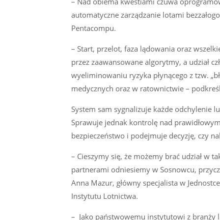
– Nad obiema kwestiami czuwa oprogramowa
automatyczne zarządzanie lotami bezzałogo
Pentacompu.
– Start, przelot, faza lądowania oraz wsze
przez zaawansowane algorytmy, a udział czło
wyeliminowaniu ryzyka płynącego z tzw. „b
medycznych oraz w ratownictwie – podkreśl
System sam sygnalizuje każde odchylenie lu
Sprawuje jednak kontrolę nad prawidłowym 
bezpieczeństwo i podejmuje decyzję, czy n
– Cieszymy się, że możemy brać udział w tak
partnerami odniesiemy w Sosnowcu, przyczy
Anna Mazur, główny specjalista w Jednostce
Instytutu Lotnictwa.
– Jako państwowemu instytutowi z branży lot