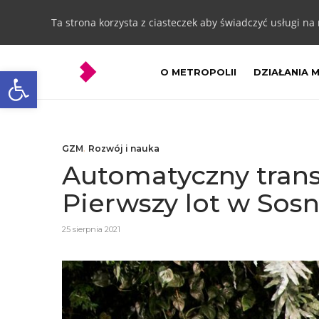
Ta strona korzysta z ciasteczek aby świadczyć usługi na
Otwórz pasek narzędzi
O METROPOLII
DZIAŁANIA 
GZM
,
Rozwój i nauka
Automatyczny trans
Pierwszy lot w Sos
25 sierpnia 2021