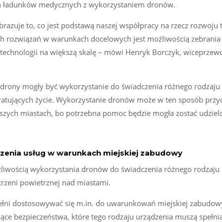
ch ładunków medycznych z wykorzystaniem dronów.
brazuje to, co jest podstawą naszej współpracy na rzecz rozwoju 
h rozwiązań w warunkach docelowych jest możliwością zebrani
ej technologii na większą skalę – mówi Henryk Borczyk, wiceprzew
ci drony mogły być wykorzystanie do świadczenia różnego rodzaju
ratujących życie. Wykorzystanie dronów może w ten sposób przyc
szych miastach, bo potrzebna pomoc będzie mogła zostać udziel
zenia usług w warunkach miejskiej zabudowy
liwością wykorzystania dronów do świadczenia różnego rodzaju u
trzeni powietrznej nad miastami.
pełni dostosowywać się m.in. do uwarunkowań miejskiej zabudo
ące bezpieczeństwa, które tego rodzaju urządzenia muszą spełni