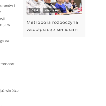
 dronów i
GZM
Mieszkańcy
w
cji
Metropolia rozpoczyna
i ją w
współpracę z seniorami
ego na
transport
już wkrótce