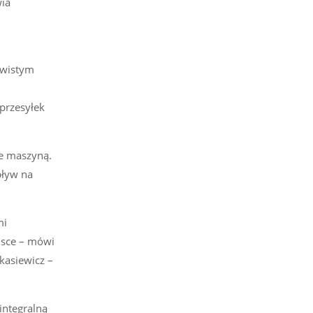
ia
ywistym
przesyłek
je maszyną.
pływ na
mi
lsce – mówi
kasiewicz –
integralną