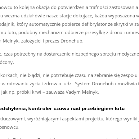
nowcu to kolejna okazja do potwierdzenia trafności zastosowania
ażu wezmą udział dwie nasze stacje dokujące, każda wyposażona 
ajnik, który automatycznie pobierze defibrylator ze skrytki w sta
niu lotu, podobny mechanizm odbierze przesyłkę z drona i umieśc
m Melnyk, założyciel i prezes Dronehub.
, czas potrzebny na dostarczenie niezbędnego sprzętu medyczn
rócony.
w korkach, nie błądzi, nie potrzebuje czasu na zebranie się zespołu
y w ratowaniu życia i zdrowia ludzi. System Dronehub umożliwia 
, jak np. próbki krwi – zauważa Vadym Melnyk.
odchylenia, kontroler czuwa nad przebiegiem lotu
kluczowymi, wyróżniającymi aspektami projektu, którego wyniki 
Sosnowcu.