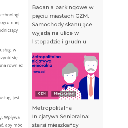
Badania parkingowe w
technologii
pięciu miastach GZM.
a ogromnej
Samochody skanujące
odniczący
wyjadą na ulice w
listopadzie i grudniu
 usług, w
zynić się
ona również
GZM
Mieszkańcy
sług, jest
Metropolitalna
Inicjatywa Senioralna:
wy. Wpływa
starsi mieszkańcy
ać, aby móc