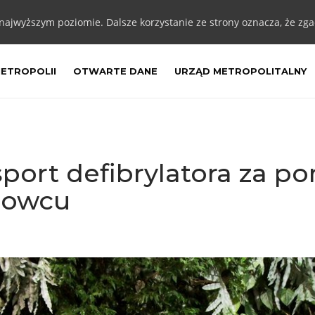
 najwyższym poziomie. Dalsze korzystanie ze strony oznacza, że zgad
METROPOLII
OTWARTE DANE
URZĄD METROPOLITALNY
port defibrylatora za 
nowcu