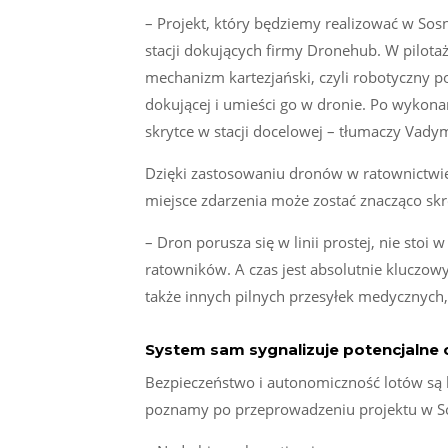
– Projekt, który będziemy realizować w Sos
stacji dokujących firmy Dronehub. W pilot
mechanizm kartezjański, czyli robotyczny pod
dokującej i umieści go w dronie. Po wykona
skrytce w stacji docelowej – tłumaczy Vady
Dzięki zastosowaniu dronów w ratownictwie
miejsce zdarzenia może zostać znacząco sk
– Dron porusza się w linii prostej, nie stoi 
ratowników. A czas jest absolutnie kluczow
także innych pilnych przesyłek medycznych
System sam sygnalizuje potencjalne 
Bezpieczeństwo i autonomiczność lotów są 
poznamy po przeprowadzeniu projektu w 