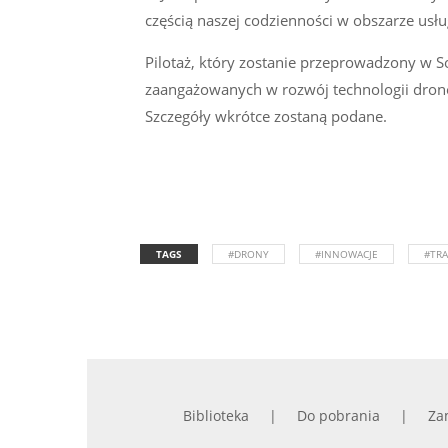
częścią naszej codzienności w obszarze usłu
Pilotaż, który zostanie przeprowadzony w S
zaangażowanych w rozwój technologii dronow
Szczegóły wkrótce zostaną podane.
TAGS
#DRONY
#INNOWACJE
#TR
Biblioteka
Do pobrania
Za