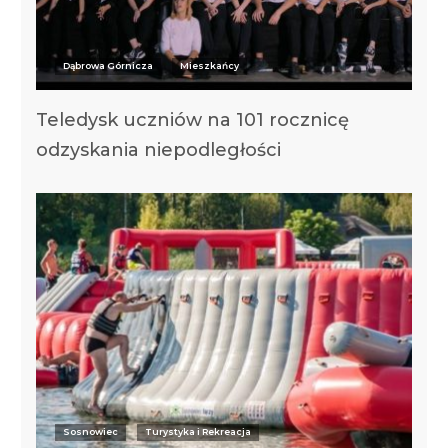
Dąbrowa Górnicza
Mieszkańcy
Teledysk uczniów na 101 rocznicę
odzyskania niepodległości
Sosnowiec
Turystyka i Rekreacja