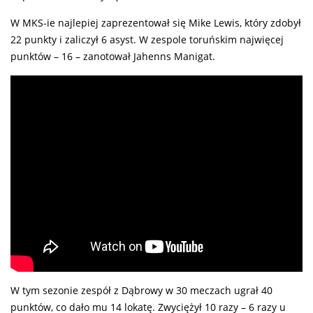
W MKS-ie najlepiej zaprezentował się Mike Lewis, który zdobył
22 punkty i zaliczył 6 asyst. W zespole toruńskim najwięcej
punktów – 16 – zanotował Jahenns Manigat.
W tym sezonie zespół z Dąbrowy w 30 meczach ugrał 40
punktów, co dało mu 14 lokatę. Zwyciężył 10 razy – 6 razy u