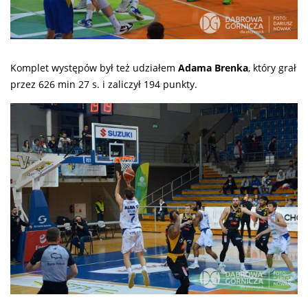
Komplet występów był też udziałem
Adama Brenka
, który grał
przez 626 min 27 s. i zaliczył 194 punkty.