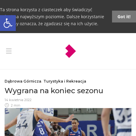
Ta strona korzysta z ciasteczek aby świadczyć
Otwórz pasek narzędzi
usługi na najwyższym poziomie. Dalsze korzystanie
Got it!
ze strony oznacza, że zgadzasz się na ich użycie.
Dąbrowa Górnicza
,
Turystyka i Rekreacja
Wygrana na koniec sezonu
14 kwietnia 2022
2 min