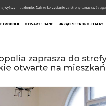
 najwyższym poziomie. Dalsze korzystanie ze strony oznacza, że zgad
METROPOLII
OTWARTE DANE
URZĄD METROPOLITALNY
olia zaprasza do stref
skie otwarte na mieszka