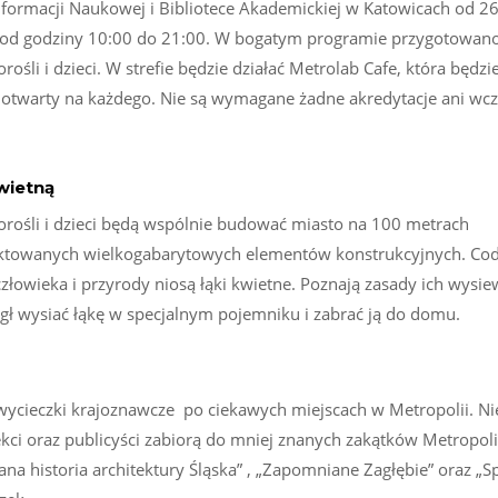
nformacji Naukowej i Bibliotece Akademickiej w Katowicach od 2
a od godziny 10:00 do 21:00. W bogatym programie przygotowan
ośli i dzieci. W strefie będzie działać Metrolab Cafe, która będz
 otwarty na każdego. Nie są wymagane żadne akredytacje ani wcz
wietną
orośli i dzieci będą wspólnie budować miasto na 100 metrach
ektowanych wielkogabarytowych elementów konstrukcyjnych. Cod
człowieka i przyrody niosą łąki kwietne. Poznają zasady ich wysie
gł wysiać łąkę w specjalnym pojemniku i zabrać ją do domu.
wycieczki krajoznawcze po ciekawych miejscach w Metropolii. Ni
kci oraz publicyści zabiorą do mniej znanych zakątków Metropoli
na historia architektury Śląska” , „Zapomniane Zagłębie” oraz „S