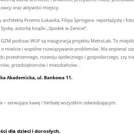
owcy oraz aktywiści miejscy.
architekta Przemo Łukasika, Filipa Springera- reportażystę i foto
Syskę, autorkę książki „Spodek w Zenicie”.
 GZM podczas WUF są inauguracją projektu MetroLab. To miejsk
g o mieście i wspólne rozwiązywanie problemów. Ma wspierać za
adu przestrzennego, rozwoju społecznego i gospodarczego, czy tr
ców, przedsiębiorców i mieszkańców. .
eka Akademicka, ul. Bankowa 11.
fe – serwujące kawę i herbatę wszystkim odwiedzającym.
i dla dzieci i dorosłych.