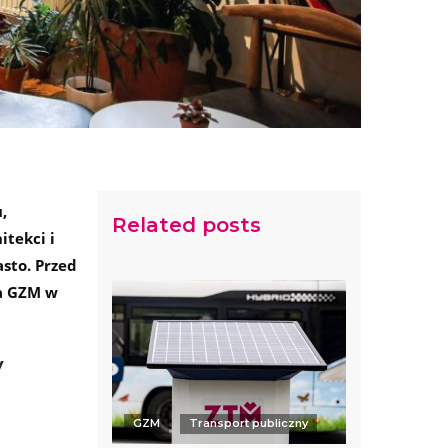
u,
Related posts
tekci i
sto. Przed
ia GZM w
y
GZM
Transport publiczny