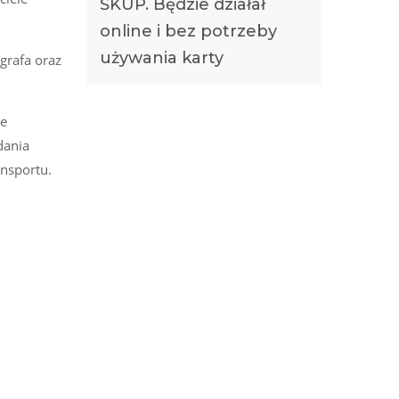
ŚKUP. Będzie działał
online i bez potrzeby
używania karty
grafa oraz
ie
dania
ansportu.