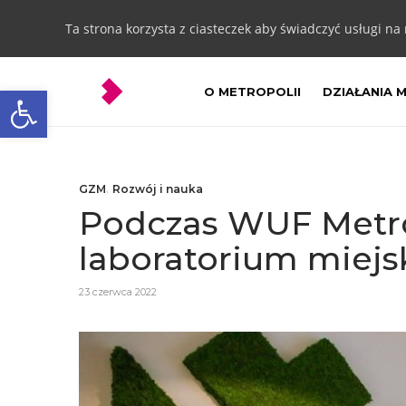
Ta strona korzysta z ciasteczek aby świadczyć usługi na
Otwórz pasek narzędzi
O METROPOLII
DZIAŁANIA 
GZM
,
Rozwój i nauka
Podczas WUF Metrop
laboratorium miej
23 czerwca 2022