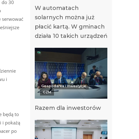
6 do 30
W automatach
o
solarnych można już
ie serwować
płacić kartą. W gminach
eśniejsze
działa 10 takich urządzeń
ziennie
wu i
Gospodarka i Inwestycje
GZM
Razem dla inwestorów
e będą to
i i pokażą
pacer po