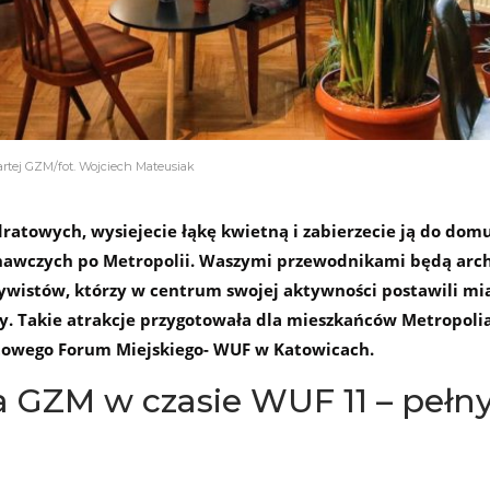
artej GZM/fot. Wojciech Mateusiak
atowych, wysiejecie łąkę kwietną i zabierzecie ją do dom
nawczych po Metropolii. Waszymi przewodnikami będą archi
tywistów, którzy w centrum swojej aktywności postawili mia
ty. Takie atrakcje przygotowała dla mieszkańców Metropol
atowego Forum Miejskiego- WUF w Katowicach.
a GZM w czasie WUF 11 – pełn