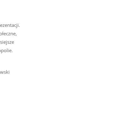
zentacji.
ołeczne,
siejsze
polie.
owski