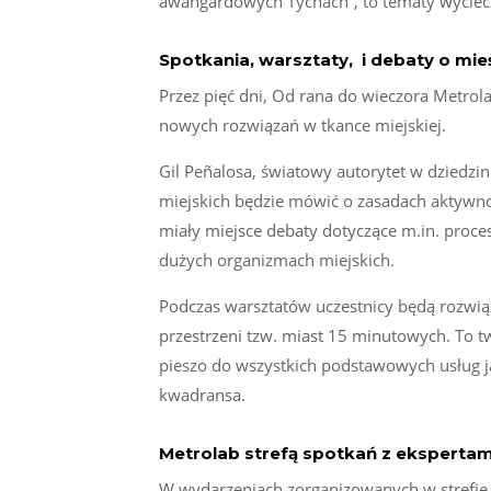
awangardowych Tychach”, to tematy wyciec
Spotkania, warsztaty, i debaty o mie
Przez pięć dni, Od rana do wieczora Metrol
nowych rozwiązań w tkance miejskiej.
Gil Peñalosa, światowy autorytet w dziedz
miejskich będzie mówić o zasadach aktywnoś
miały miejsce debaty dotyczące m.in. proce
dużych organizmach miejskich.
Podczas warsztatów uczestnicy będą rozwi
przestrzeni tzw. miast 15 minutowych. To tw
pieszo do wszystkich podstawowych usług ja
kwadransa.
Metrolab strefą spotkań z ekspertam
W wydarzeniach zorganizowanych w strefie we