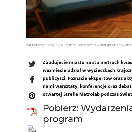
Bar tlenowy cieszy się dużym zainteresowań wśród gości strefy otw
Zbudujecie miasto na stu metrach kwadr
weźmiecie udział w wycieczkach krajoz
publicyści. Poznacie ekspertów oraz ak
nami warsztaty, konferencje oraz deba
otwartej Strefie Metrolab podczas Świ
Pobierz: Wydarzeni
program