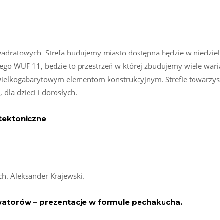
dratowych. Strefa budujemy miasto dostępna będzie w niedziel
go WUF 11, będzie to przestrzeń w której zbudujemy wiele war
 wielkogabarytowym elementom konstrukcyjnym. Strefie towarzys
 dla dzieci i dorosłych.
tektoniczne
ch. Aleksander Krajewski.
owatorów – prezentacje w formule pechakucha.