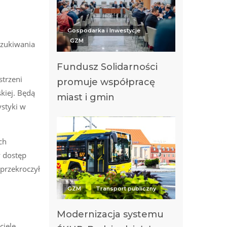
Gospodarka i Inwestycje
GZM
szukiwania
Fundusz Solidarności
strzeni
promuje współpracę
kiej. Będą
miast i gmin
ystyki w
ch
y dostęp
 przekroczył
GZM
Transport publiczny
Modernizacja systemu
ciele