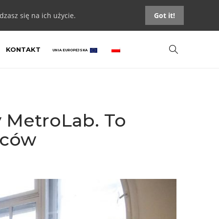
zasz się na ich użycie.
Got it!
KONTAKT
UNIA EUROPEJSKA
y MetroLab. To
ńców