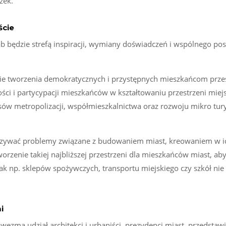
zek.
ście
ab będzie strefą inspiracji, wymiany doświadczeń i wspólnego po
inie tworzenia demokratycznych i przystępnych mieszkańcom prze
ci i partycypacji mieszkańców w kształtowaniu przestrzeni miejs
sów metropolizacji, współmieszkalnictwa oraz rozwoju mikro tur
ązywać problemy związane z budowaniem miast, kreowaniem w i
orzenie takiej najbliższej przestrzeni dla mieszkańców miast, ab
k np. sklepów spożywczych, transportu miejskiego czy szkół nie
i
zmą udział architekci i urbaniści, prezydenci miast, przedstawi