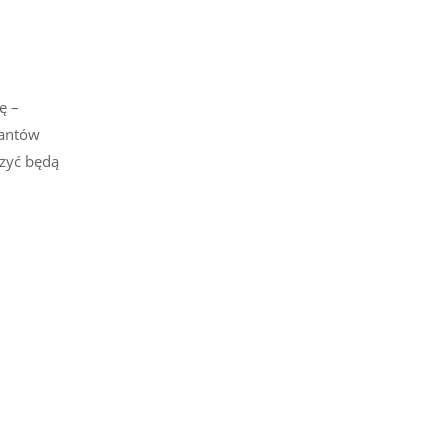
ę –
iantów
zyć będą