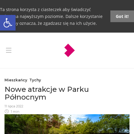
Ta strona korzysta z ciasteczek aby świadczyć
Otwórz pasek narzędzi
usługi na najwyższym poziomie. Dalsze korzystanie
Got it!
ze strony oznacza, że zgadzasz się na ich użycie.
Mieszkańcy
,
Tychy
Nowe atrakcje w Parku
Północnym
11 lipca 2022
1 min