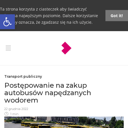
Ta strona korzysta z ciasteczek aby świadczyć
Otwórz pasek narzędzi
usługi na najwyższym poziomie. Dalsze korzystanie
Got it!
ze strony oznacza, że zgadzasz się na ich użycie.
Transport publiczny
Postępowanie na zakup
autobusów napędzanych
wodorem
22 grudnia 2022
1 min