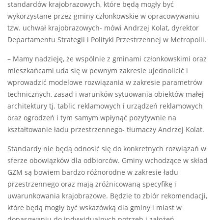
standardów krajobrazowych, które będą mogły być
wykorzystane przez gminy członkowskie w opracowywaniu
tzw. uchwał krajobrazowych- mówi Andrzej Kolat, dyrektor
Departamentu Strategii i Polityki Przestrzennej w Metropolii.
– Mamy nadzieję, że wspólnie z gminami członkowskimi oraz
mieszkańcami uda się w pewnym zakresie ujednolicić i
wprowadzić modelowe rozwiązania w zakresie parametrów
technicznych, zasad i warunków sytuowania obiektów małej
architektury tj. tablic reklamowych i urządzeń reklamowych
oraz ogrodzeń i tym samym wpłynąć pozytywnie na
kształtowanie ładu przestrzennego- tłumaczy Andrzej Kolat.
Standardy nie będą odnosić się do konkretnych rozwiązań w
sferze obowiązków dla odbiorców. Gminy wchodzące w skład
GZM są bowiem bardzo różnorodne w zakresie ładu
przestrzennego oraz mają zróżnicowaną specyfikę i
uwarunkowania krajobrazowe. Będzie to zbiór rekomendacji,
które będą mogły być wskazówką dla gminy i miast w
dopasowaniu do indywidualnych potrzeb i założeń