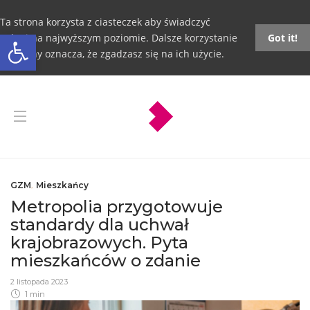
Ta strona korzysta z ciasteczek aby świadczyć
Otwórz pasek narzędzi
usługi na najwyższym poziomie. Dalsze korzystanie
Got it!
ze strony oznacza, że zgadzasz się na ich użycie.
GZM
,
Mieszkańcy
Metropolia przygotowuje
standardy dla uchwał
krajobrazowych. Pyta
mieszkańców o zdanie
2 listopada 2023
1 min