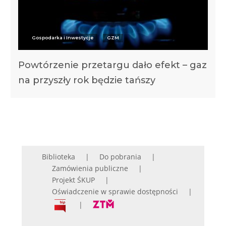
Gospodarka i Inwestycje
GZM
Powtórzenie przetargu dało efekt – gaz
na przyszły rok będzie tańszy
Biblioteka
Do pobrania
Zamówienia publiczne
Projekt ŚKUP
Oświadczenie w sprawie dostępności