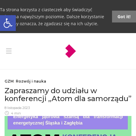
Ta strona korzysta z ciasteczek aby świadczyć
Otwórz pasek narzędzi
usługi na najwyższym poziomie. Dalsze korzystanie
Got it!
ze strony oznacza, że zgadzasz się na ich użycie.
GZM
,
Rozwój i nauka
Zapraszamy do udziału w
konferencji „Atom dla samorządu”
8 listopada 2023
4 min