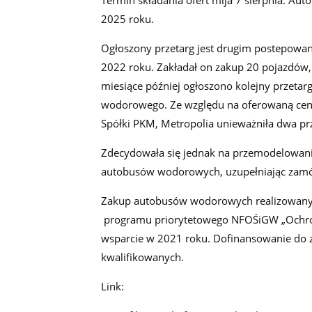
Termin składania ofert mija 7 sierpnia. A
2025 roku.
Ogłoszony przetarg jest drugim postepowan
2022 roku. Zakładał on zakup 20 pojazdów, 
miesiące później ogłoszono kolejny przet
wodorowego. Ze względu na oferowaną cenę p
Spółki PKM, Metropolia unieważniła dwa prz
Zdecydowała się jednak na przemodelowanie 
autobusów wodorowych, uzupełniając zamó
Zakup autobusów wodorowych realizowany
programu priorytetowego NFOŚiGW „Ochrona 
wsparcie w 2021 roku. Dofinansowanie do 
kwalifikowanych.
Link: