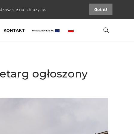
zasz się na ich użycie.
Got it!
KONTAKT
UNIA EUROPEJSKA
etarg ogłoszony