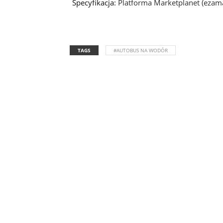
Specyfikacja:
Platforma Marketplanet (ezama
TAGS
#AUTOBUS NA WODÓR