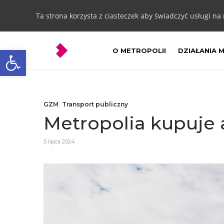
Ta strona korzysta z ciasteczek aby świadczyć usługi na
Otwórz pasek narzędzi
O METROPOLII
DZIAŁANIA 
GZM
,
Transport publiczny
Metropolia kupuje 
5 lipca 2024