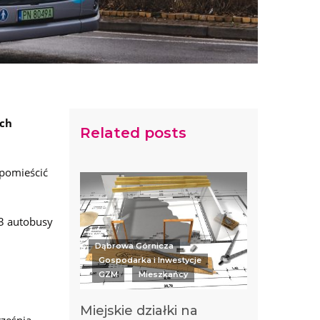
ych
Related posts
pomieścić
3 autobusy
Dąbrowa Górnicza
Gospodarka i Inwestycje
GZM
Mieszkańcy
Miejskie działki na