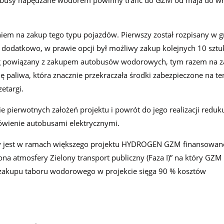
utobusy napędzane wodorem powinny trafić do GZM od maja do wr
iem na zakup tego typu pojazdów. Pierwszy został rozpisany w 
dodatkowo, w prawie opcji był możliwy zakup kolejnych 10 sztuk
arg powiązany z zakupem autobusów wodorowych, tym razem na z
aliwa, która znacznie przekraczała środki zabezpieczone na ten
etargi.
pierwotnych założeń projektu i powrót do jego realizacji reduku
wienie autobusami elektrycznymi.
 jest w ramach większego projektu HYDROGEN GZM finansowan
atmosfery Zielony transport publiczny (Faza I)” na który GZM
zakupu taboru wodorowego w projekcie sięga 90 % kosztów