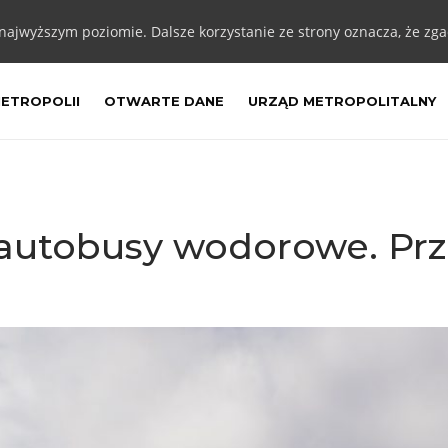
 najwyższym poziomie. Dalsze korzystanie ze strony oznacza, że zgad
METROPOLII
OTWARTE DANE
URZĄD METROPOLITALNY
autobusy wodorowe. Prz