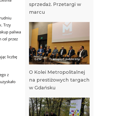
ześnia
sprzedaż. Przetargi w
marcu
grudniu
. Trzy
akup paliwa
 cel przez
jąc liczbę
GZM
Transport publiczny
O Kolei Metropolitalnej
ego z
na prestiżowych targach
 uzyskało
w Gdańsku