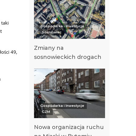
i
 taki
Gospodarka i Inwestycje
t
Sosnowiec
Zmiany na
łości 49,
sosnowieckich drogach
m
Gospodarka i Inwestycje
GZM
Nowa organizacja ruchu