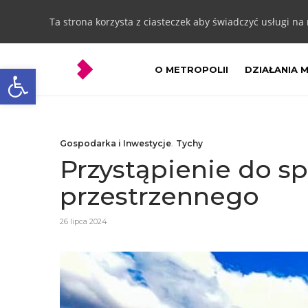
Ta strona korzysta z ciasteczek aby świadczyć usługi na
Otwórz pasek narzędzi
O METROPOLII
DZIAŁANIA 
Gospodarka i Inwestycje
,
Tychy
Przystąpienie do s
przestrzennego
26 lipca 2024