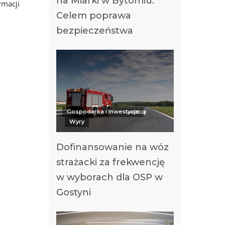
na Miarki w Bytomiu.
rmacji
Celem poprawa
bezpieczeństwa
Gospodarka i Inwestycje
Wyry
Dofinansowanie na wóz
strażacki za frekwencję
w wyborach dla OSP w
Gostyni