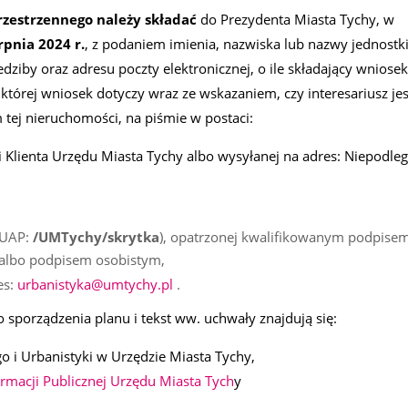
rzestrzennego należy składać
do Prezydenta Miasta Tychy, w
rpnia 2024 r.
, z podaniem imienia, nazwiska lub nazwy jednostk
dziby oraz adresu poczty elektronicznej, o ile składający wniosek
której wniosek dotyczy wraz ze wskazaniem, czy interesariusz jes
tej nieruchomości, na piśmie w postaci:
 Klienta Urzędu Miasta Tychy albo wysyłanej na adres: Niepodleg
PUAP:
/UMTychy/skrytka
), opatrzonej kwalifikowanym podpise
albo podpisem osobistym,
es:
urbanistyka@umtychy.pl
.
 sporządzenia planu i tekst ww. uchwały znajdują się:
 i Urbanistyki w Urzędzie Miasta Tychy,
ormacji Publicznej Urzędu Miasta Tych
y