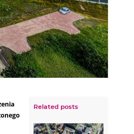
zenia
Related posts
żonego