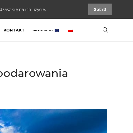
zasz się na ich użycie.
Got it!
KONTAKT
UNIA EUROPEJSKA
spodarowania