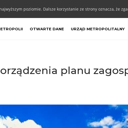
 najwyższym poziomie. Dalsze korzystanie ze strony oznacza, że zgad
METROPOLII
OTWARTE DANE
URZĄD METROPOLITALNY
porządzenia planu zago