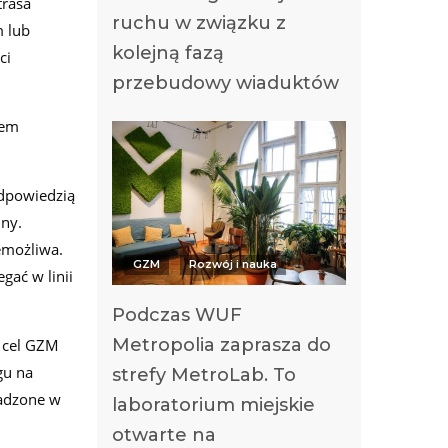
trasa
ruchu w związku z
m lub
kolejną fazą
ci
przebudowy wiaduktów
iem
odpowiedzią
ny.
emożliwa.
GZM
Rozwój i nauka
gać w linii
Podczas WUF
Metropolia zaprasza do
n cel GZM
gu na
strefy MetroLab. To
wadzone w
laboratorium miejskie
otwarte na