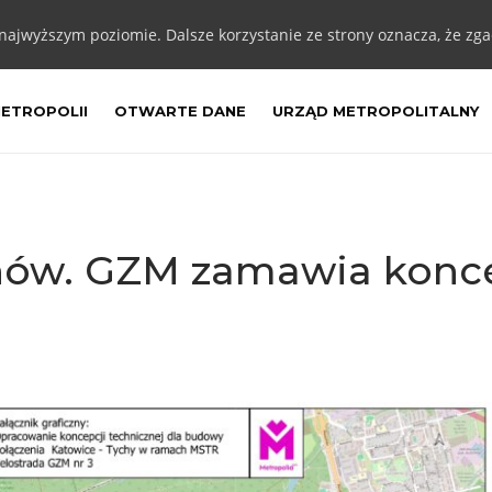
 najwyższym poziomie. Dalsze korzystanie ze strony oznacza, że zgad
METROPOLII
OTWARTE DANE
URZĄD METROPOLITALNY
hów. GZM zamawia konce