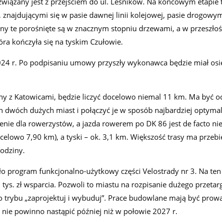
wiązany jest z przejściem do ul. Leśników. Na końcowym etapie 
znajdującymi się w pasie dawnej linii kolejowej, pasie drogowy
ny te porośnięte są w znacznym stopniu drzewami, a w przeszłoś
tóra kończyła się na tyskim Czułowie.
2024 r. Po podpisaniu umowy przyszły wykonawca będzie miał os
hy z Katowicami, będzie liczyć docelowo niemal 11 km. Ma być 
 dwóch dużych miast i połączyć je w sposób najbardziej optymal
zenie dla rowerzystów, a jazda rowerem po DK 86 jest de facto ni
celowo 7,90 km), a tyski – ok. 3,1 km. Większość trasy ma przebie
godziny.
o program funkcjonalno-użytkowy części Velostrady nr 3. Na te
tys. zł wsparcia. Pozwoli to miastu na rozpisanie dużego przetar
 trybu „zaprojektuj i wybuduj”. Prace budowlane mają być pro
i nie powinno nastąpić później niż w połowie 2027 r.