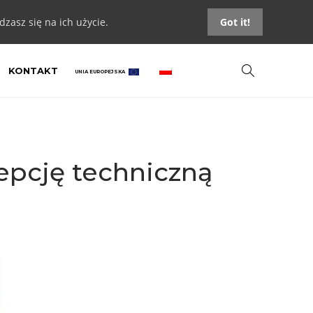
zasz się na ich użycie.
Got it!
KONTAKT
UNIA EUROPEJSKA
pcję techniczną