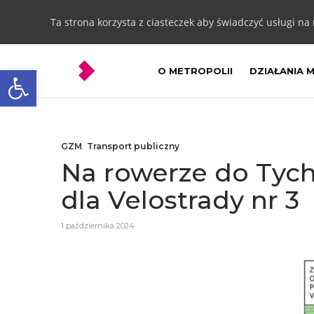
Ta strona korzysta z ciasteczek aby świadczyć usługi na
Otwórz pasek narzędzi
O METROPOLII
DZIAŁANIA 
GZM
,
Transport publiczny
Na rowerze do Tyc
dla Velostrady nr 3
1 października 2024