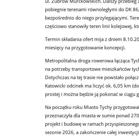
ul. Żubrów Murckowskich. Dalszy przebieg z
pobiegnie terenami równoległymi do DK 86, 
bezpośrednio do niego przylegającymi. Tere
częściowo stanowiły teren linii kolejowej, k
Termin składania ofert mija z dniem 8.10.
miesięcy na przygotowanie koncepcji.
Metropolitalna droga rowerowa łącząca Tyc
na potrzeby transportowe mieszkańców tych
Dotychczas na tej trasie nie powstało połąc
Katowicki odcinek ma liczyć ok. 6,05 km (do
prostej i można będzie ją pokonać w ciągu 
Na początku roku Miasto Tychy przygotował
przeznaczyła dla miasta w sumie ponad 270 
projekt i budowę w ramach przyspieszonego
sezonie 2026, a zakończenie całej inwestycj