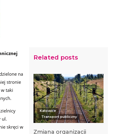
hnicznej
Related posts
dzielone na
ej stronie
w taki
znych.
zielnicy
Katowice
Transport publiczny
 ul.
nie skręci w
Zmiana organizacji