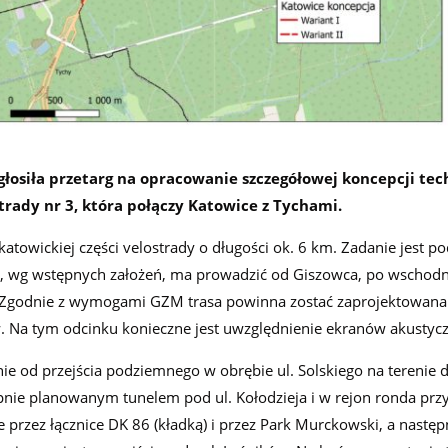
łosiła przetarg na opracowanie szczegółowej koncepcji tec
rady nr 3, która połączy Katowice z Tychami.
towickiej części velostrady o długości ok. 6 km. Zadanie jest po
m, wg wstępnych założeń, ma prowadzić od Giszowca, po wschodni
. Zgodnie z wymogami GZM trasa powinna zostać zaprojektowana 
 Na tym odcinku konieczne jest uwzględnienie ekranów akustyc
ie od przejścia podziemnego w obrębie ul. Solskiego na terenie d
nie planowanym tunelem pod ul. Kołodzieja i w rejon ronda przy
dzie przez łącznice DK 86 (kładką) i przez Park Murckowski, a następ