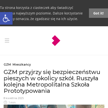
Ta strona korzysta z ciasteczek aby świadczyć
Otwórz pasek narzędzi
usługi na najwyższym poziomie. Dalsze korzystanie
Got it!
ze strony oznacza, że zgadzasz się na ich użycie.
GZM
,
Mieszkańcy
GZM przyjrzy się bezpieczeństwu
pieszych w okolicy szkół. Ruszyła
kolejna Metropolitalna Szkoła
Prototypowania
8 kwietnia 2025
1 min