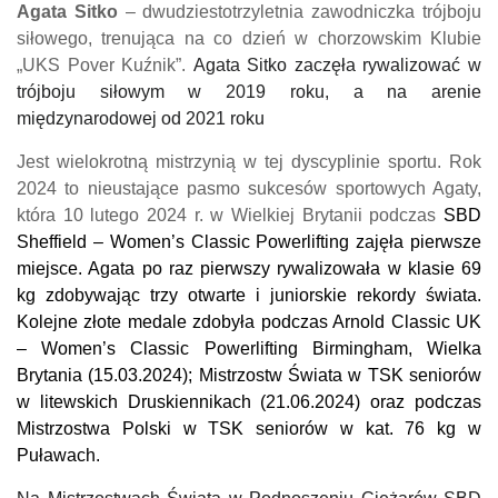
Agata Sitko
– dwudziestotrzyletnia
zawodniczka
trójboju
siłowego, trenująca na co dzień w chorzowskim Klubie
„UKS Pover Kuźnik”.
Agata Sitko
zaczęła rywalizować w
trójboju siłowym w 2019 roku, a na arenie
międzynarodowej od 2021 roku
Jest wielokrotną mistrzynią w tej dyscyplinie sportu. Rok
2024 to nieustające pasmo sukcesów sportowych Agaty,
która 10 lutego 2024 r. w Wielkiej Brytanii podczas
SBD
Sheffield – Women’s Classic Powerlifting zajęła pierwsze
miejsce. Agata po raz pierwszy rywalizowała w klasie 69
kg zdobywając trzy otwarte i juniorskie rekordy świata.
Kolejne złote medale zdobyła podczas Arnold Classic UK
– Women’s Classic Powerlifting Birmingham, Wiel
k
a
Brytania (15.03.2024); Mistrzostw Świata w TSK seniorów
w litewskich Druskiennikach (21.06.2024) oraz podczas
Mistrzostwa Polski w TSK seniorów w kat. 76 kg w
Puławach.