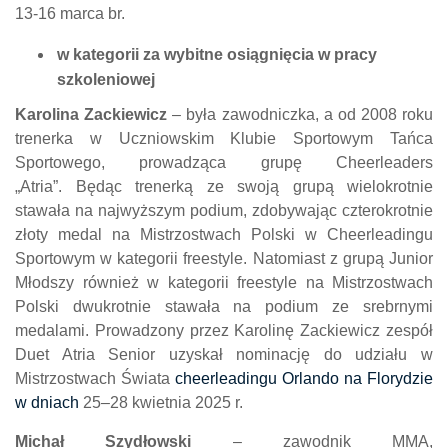
13-16 marca br.
w kategorii za wybitne osiągnięcia w pracy
szkoleniowej
Karolina Zackiewicz
– była zawodniczka, a od 2008 roku
trenerka w
Uczniowskim Klubie
S
portowym Tańca
Sportowego, prowadząc
a
grupę
Cheerleaders
„Atria”.
Będąc trenerką ze sw
o
ją grupą wielokrotnie
stawała na najwyższym podium, zdobywając czterokrotnie
złoty medal na Mistrzostwach Polski w
Cheerleadingu
Sportowym w kategorii freestyle. Natomiast z grupą Junior
Młodszy również w kategorii freestyle na Mistrzostwach
Polski dwukrotnie stawała na podium ze srebrnymi
medalami. Prowadzony przez Karolinę Zackiewicz zespół
Duet Atria Senior uzyskał nominację do udziału w
Mistrzostwach Świata
cheerleadingu
Orlando na Florydzie
w dniach
25–28 kwietnia 2025 r.
Michał Szydłowski
–
zawodnik MMA,