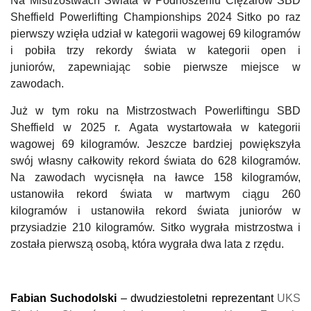
Na Mistrzostwach Świata w Podnoszeniu Ciężarów SBD
Sheffield Powerlifting Championships 2024 Sitko po raz
pierwszy wzięła udział w kategorii wagowej 69 kilogramów
i pobiła trzy rekordy świata w kategorii open i
juniorów,
z
apewni
ając sobie
pierwsze miejsce w
zawodach.
Już w tym roku na
Mistrzostwach Powerliftingu SBD
Sheffield w 2025 r.
Agata wystartowała
w kategorii
wagowej 69 kilogramów. Jeszcze bardziej powiększyła
swój własny całkowity rekord świata do 628 kilogramów.
Na zawodach wycisnęła na ławce 158 kilogramów,
ustanowiła rekord świata w martwym ciągu 260
kilogramów i ustanowiła rekord świata juniorów w
przysiadzie 210 kilogramów. Sitko wygrała mistrzostwa i
została pierwszą osobą, która wygrała dwa lata z rzędu.
Fabian Suchodolski
– dwudziestoletni reprezentant
UKS