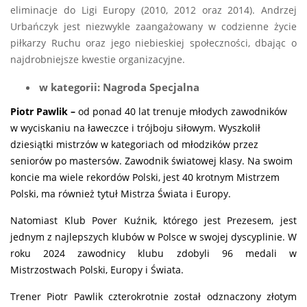
eliminacje do Ligi Europy (2010, 2012 oraz 2014). Andrzej
Urbańczyk jest niezwykle zaangażowany w codzienne życie
piłkarzy Ruchu oraz jego niebieskiej społeczności, dbając o
najdrobniejsze kwestie organizacyjne.
w kategorii: Nagroda Specjalna
Piotr Pawlik –
o
d ponad 40 lat trenuje młodych zawodników
w wyciskaniu na ławeczce i trójboju siłowym.
W
yszkolił
dziesiątki mistrzów w kategoriach od młodzików przez
seniorów po mastersów.
Zawodnik światowej klasy. Na swoim
koncie ma wiele rekordów Polski, jest 40 krotnym Mistrzem
Polski, ma również tytuł Mistrza Świata i Europy.
Natomiast Klub Pover Kuźnik, którego jest Prezesem, jest
jednym z najlepszych klubów w Polsce w swojej dyscyplinie. W
roku 2024 zawodnicy klubu zdobyli 96 medali w
Mistrzostwach Polski, Europy i Świata.
Trener Piotr Pawlik czterokrotnie został odznaczony złotym