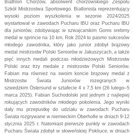
Biathlon Chorzów, absolwent chorzowskiego Zespołu
Szkół Mistrzostwa Sportowego. Biatlonista reprezentujący
wysoki poziom wyszkolenia w sezonie 2024/2025
wystartował w zawodach Pucharu IBU oraz Pucharu IBU
dla juniorów, zdobywając w szwajcarskim Goms srebrny
medal w sprincie na 10 km. Rok 2024 to pasmo sukcesów
młodego zawodnika, który jako junior zdobył brązowy
medal mistrzostw Polski Seniorów w Jakuszycach, a także
pięć innych medali podczas młodzieżowych Mistrzostw
Polski oraz trzy medale z mistrzostw Polski Seniorów.
Fabian ma również na swoim koncie brązowy medal z
Mistrzostw Świata Juniorów rozegranych w
szwedzkim
Ö
stersund w sz
t
afecie 4 x 7,5 km (26 lutego–5
marca 2025).
Fabian Suchodolski jest jednym z najlepiej
rokujących zawodników młodego pokolenia. Jego wyniki
dały mu przepustkę do udziału w zawodach Pucharu
Świata rozgrywane w niemieckim Oberhofie w dni
a
ch 9-12
stycznia 2025 r.
Natomiast
pierwsze punkty
w zawodach
Pucharu Świata
zdobył
w słoweńskiej Pokliuce, w dniach