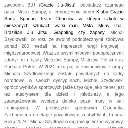
zawodnik
BJJ
(
Gracie Jiu-Jitsu
)
, posiadacz czarnego
pasa,
Mistrz Europy,
a jednocześnie
trener
Klubu Gracie
Barra Spartan Team Chorzów, w którym szkoli w
mieszanych sztukach walki m.in. MMA, Muay Thai,
Brazilian Jiu Jitsu, Grappling czy zapasy.
Michał
Szydłowski, co roku ze swoimi podopiecznymi zdobywa
ponad 200 medali na imprezach rangi krajowej i
międzynarodowej.
Wraz ze swymi młodymi
podopieczn
ymi
zdobył
m.in.
tytuły Mistrzów Europy,
Mistrzów
Polski oraz
Pucharu Polski. W 2024 roku pięciu zawodników z grupy
Michała Szydłowskiego zostało powołanych do kadry
narodowej w swoich dyscyplinach. Michał Szydłowski
oprócz wyników sportowych jakie uzyskuje jako trener jest
też autorytetem dla dzieci i młodzieży, a jego
zaangażowanie wybiega daleko poza mury w sali
treningowej.
W plebiscycie sportowym Dziennika
Zachodniego
na
etapie powiatowym, zdobył tytuł „Trenera
Roku 2024”.
Michał Szydłowski organizuje liczne wyprawy,