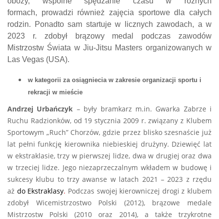
obozy, wspólne spędzanie czasu w różnych
formach,
prowadzi również
zajęcia
sportowe
dla całych
rodzin.
Ponadto sam startuje w licznych zawodach, a w
2023 r. zdobył brązowy medal podczas zawodów
Mistrzostw Świata w Jiu-Jitsu
Masters
organizowanych w
Las Vegas (USA).
w kategorii za osiągniecia w zakresie organizacji sportu i
rekracji w mieście
Andrzej Urbańczyk
– były bramkarz m.in. Gwarka Zabrze i
Ruchu Radzionków, od 19 stycznia 2009 r. związany z Klubem
Sportowym „Ruch” Chorzów, gdzie przez blisko szesnaście już
lat pełni funkcję kierownika niebieskiej drużyny. Dziewięć lat
w ekstraklasie, trzy w pierwszej lidze, dwa w drugiej oraz dwa
w trzeciej lidze. Jego niezaprzeczalnym wkładem w budowę i
sukcesy klubu to trzy awanse w latach 2021 – 2023 z rzędu
aż
do
Ekstraklasy
.
Podczas swojej kierowniczej drogi z klubem
zdobył Wicemistrzostwo Polski (2012), brązowe medale
Mistrzostw Polski (2010 oraz 2014), a także trzykrotne