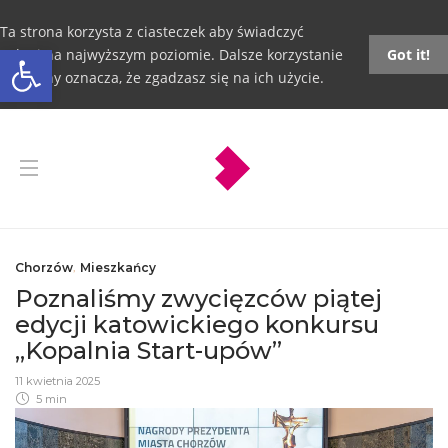
Ta strona korzysta z ciasteczek aby świadczyć
Otwórz pasek narzędzi
usługi na najwyższym poziomie. Dalsze korzystanie
Got it!
ze strony oznacza, że zgadzasz się na ich użycie.
Chorzów
,
Mieszkańcy
Poznaliśmy zwycięzców piątej
edycji katowickiego konkursu
„Kopalnia Start-upów”
11 kwietnia 2025
5 min