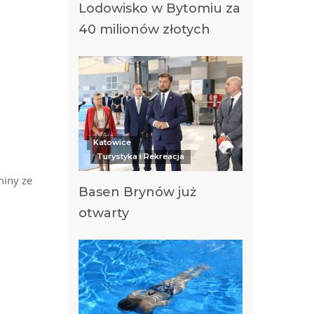
Lodowisko w Bytomiu za
40 milionów złotych
Katowice
Turystyka i Rekreacja
miny ze
Basen Brynów już
otwarty