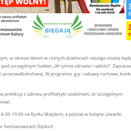
tym, w okresie letnim w różnych dzielnicach naszego miasta będ
m pod szczególnym hasłem „W rytmie zdrowia i radości”. Zaprasz
yki przeciwalkoholowej. W programie: gry i zabawy ruchowe, konk
e prelekcja z zakresu profilaktyki uzależnień, ze szczególnym
mowi.
16.00-19.00 na Rynku Miejskim, a później w kolejne czwartki.
 w Siemianowicach Śląskich