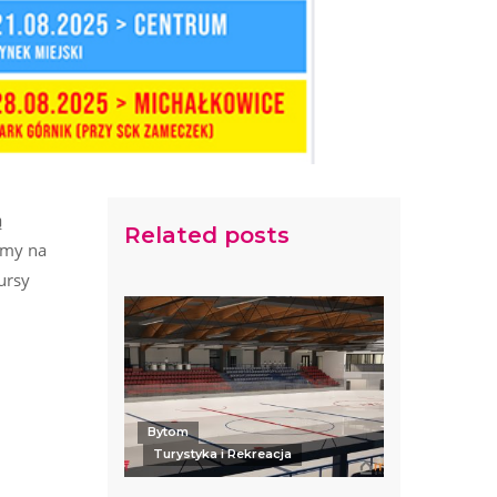
ą
Related posts
amy na
ursy
Bytom
Turystyka i Rekreacja