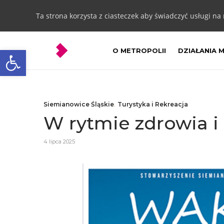
Ta strona korzysta z ciasteczek aby świadczyć usługi na
Otwórz pasek narzędzi
O METROPOLII
DZIAŁANIA 
Siemianowice Śląskie
,
Turystyka i Rekreacja
W rytmie zdrowia i 
4 lipca 2025