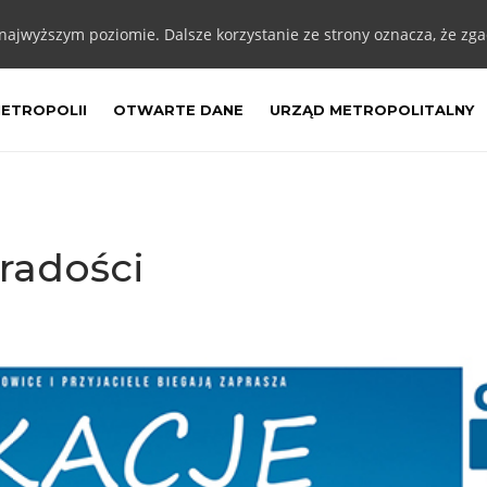
 najwyższym poziomie. Dalsze korzystanie ze strony oznacza, że zgad
METROPOLII
OTWARTE DANE
URZĄD METROPOLITALNY
radości