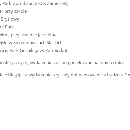
, Park Górnik (przy SCK Zameczek)
r przy szkole
w Brysiowy
ate Park
wim , przy skwerze Jarzębina
ejski w Siemianowicach Śląskich
wice, Park Górnik (przy Zameczku)
sferycznych, wydarzenia zostaną przełożone na inny termin.
ciele Biegają, a wydarzenia uzyskały dofinansowanie z budżetu G