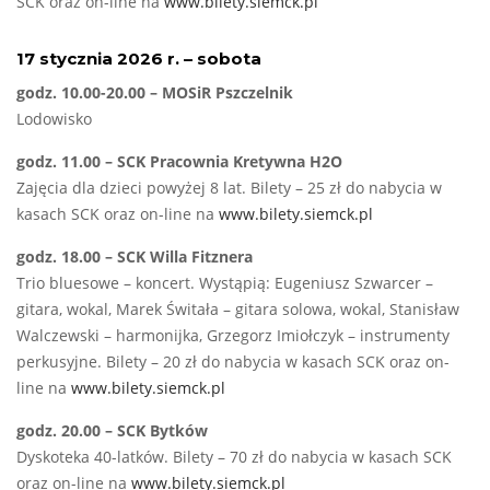
SCK oraz on-line na
www.bilety.siemck.pl
17 stycznia 2026 r. – sobota
godz. 10.00-20.00 – MOSiR Pszczelnik
Lodowisko
godz. 11.00 – SCK Pracownia Kretywna H2O
Zajęcia dla dzieci powyżej 8 lat. Bilety – 25 zł do nabycia w
kasach SCK oraz on-line na
www.bilety.siemck.pl
godz. 18.00 – SCK Willa Fitznera
Trio bluesowe – koncert. Wystąpią: Eugeniusz Szwarcer –
gitara, wokal, Marek Świtała – gitara solowa, wokal, Stanisław
Walczewski – harmonijka, Grzegorz Imiołczyk – instrumenty
perkusyjne. Bilety – 20 zł do nabycia w kasach SCK oraz on-
line na
www.bilety.siemck.pl
godz. 20.00 – SCK Bytków
Dyskoteka 40-latków. Bilety – 70 zł do nabycia w kasach SCK
oraz on-line na
www.bilety.siemck.pl