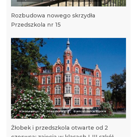
Rozbudowa nowego skrzydła
Przedszkola nr 15
Koronawirus
Mieszkańcy
Siemianowice Śląskie
Żłobek i przedszkola otwarte od 2
czerwca; zajęcia w klasach I-III szkół