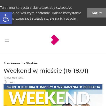
Ta strona korzysta z ciasteczek aby świadczyć
Otwórz pasek narzędzi
usługi na najwyższym poziomie. Dalsze korzystanie
Got it!
ze strony oznacza, że zgadzasz się na ich użycie.
Siemianowice Śląskie
Weekend w mieście (16-18.01)
16 stycznia 2026
1 min