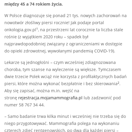
między 45 a 74 rokiem życia.
W Polsce diagnozuje się ponad 21 tys. nowych zachorowań na
nowotwór złośliwy piersi rocznie! Jak podaje portal
1
onkologia.gov.pl
, na przestrzeni lat corocznie ta liczba stale
rośnie (z wyjątkiem 2020 roku – spadek był
najprawdopodobniej związany z ograniczeniami w dostępie
do opieki zdrowotnej, wywołanymi pandemią COVID-19).
Lekarze są jednogłośni – czym wcześniej zdiagnozowana
choroba, tym szanse na wyleczenie są większe. Tymczasem
dwie trzecie Polek wciąż nie korzysta z profilaktycznych badań
2
piersi, które można wykonać bezpłatnie i bez skierowania
.
Aby się zapisać, można m.in. wejść na
stronę
rejestracja.mojamammografia.pl
lub zadzwonić pod
numer 58 767 34 44.
– Samo badanie trwa kilka minut i wcześniej nie trzeba się do
niego przygotowywać. Mammografia polega na wykonaniu
czterech zdjęć rentgenowskich, po dwa dla każdej piersi –