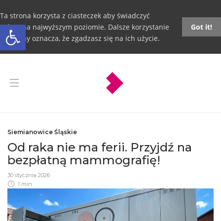
Ta strona korzysta z ciasteczek aby świadczyć
Otwórz pasek narzędzi
usługi na najwyższym poziomie. Dalsze korzystanie
Got it!
ze strony oznacza, że zgadzasz się na ich użycie.
Siemianowice Śląskie
Od raka nie ma ferii. Przyjdź na
bezpłatną mammografię!
30 stycznia 2026
1 min