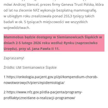
mówi Andrzej Stencel, prezes firmy Geneva Trust Polska, która
od lat na zlecenie NFZ wykonuje bezpłatną mammografię,
w ubiegłym roku zrealizowała ponad 255,3 tysięcy takich
badań w ok. 5 tysiącach miejscowości we wszystkich
województwach.
Mammobus będzie dostępny w Siemianowicach Śląskich w
dniach 2-5 lutego 2026 roku wzdłuż Rynku (naprzeciwko
Urzędu), przy ul. Jana Pawła II 11.
Zapraszamy!
Źródło: UM Siemianowice Śląskie
1
https://onkologia.pacjent.gov.pl/pl/kompendium-chorob-
nowotworowych/piers/epidemiologia/
2
https://www.nfz.gov.pl/dla-pacjenta/programy-
profilaktyczne/dane-o-realizacji-programow/